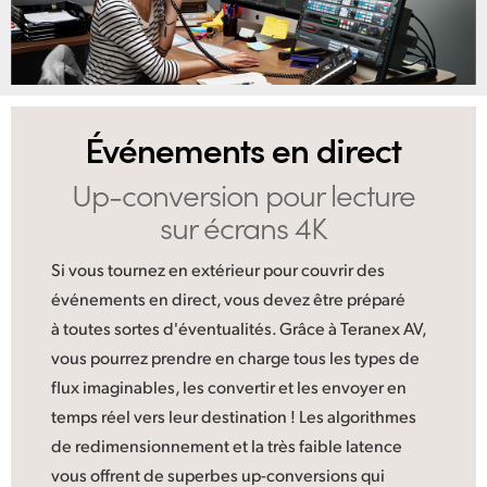
UAE
Ukraine
United Kingdom
Événements en direct
United States
Up-conversion pour
lecture
sur écrans 4K
Si vous tournez en extérieur pour couvrir des
événements en direct, vous devez être préparé
à toutes sortes d'éventualités. Grâce à Teranex AV,
vous pourrez prendre en charge tous les types de
flux imaginables, les convertir et les envoyer en
temps réel vers leur destination ! Les algorithmes
de redimensionnement et la très faible latence
vous offrent de superbes up-conversions qui