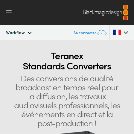
Workflow
Se connecter
Teranex Standards Converters
Argentina
Teranex
Standards Converters
Australia
Workflow
Des conversions de qualité
Austria
Conversions
broadcast en
temps réel pour
Brazil
la diffusion, les travaux
Design
Canada
audiovisuels professionnels, les
événements en direct et la
Technologie
China
post-production !
Denmark
Spécifications