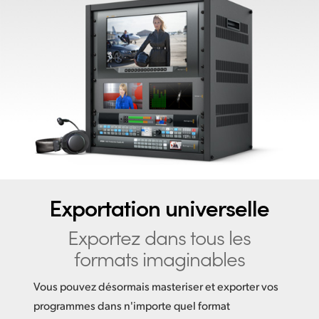
Finland
France
Germany
Hong Kong SAR, China
India
Italy
Japan
Exportation universelle
Korea
Exportez dans tous
les
formats imaginables
Mexico
Vous pouvez désormais masteriser et exporter vos
Malaysia
programmes dans n'importe quel format