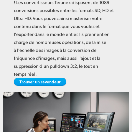
Netherlands
! Les convertisseurs Teranex disposent de 1089
conversions possibles entre les formats SD, HD et
New Zealand
Ultra HD. Vous pouvez ainsi masteriser votre
contenu dans le format que vous voulez et
Norway
l'exporter dans le monde entier. Ils prennent en
Poland
charge de nombreuses opérations, de la mise
à l'échelle des images à la conversion de
Portugal
fréquence d'images, mais aussi l'ajout et la
Singapore
suppression d'un pulldown 3:2, le tout en
temps réel.
South Africa
Trouver un revendeur
Spain
Sweden
Chinese Taipei
Turkey