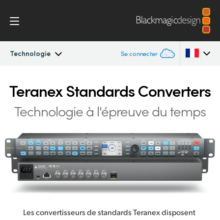
Technologie
Se connecter
Teranex Standards Converters
Argentina
Teranex Standards Converters
Australia
Workflow
Technologie à l'épreuve du temps
Austria
Conversions
Brazil
Design
Canada
Technologie
China
Denmark
Spécifications
Les convertisseurs de standards Teranex disposent