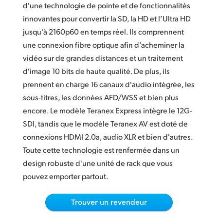
d'une technologie de pointe et de fonctionnalités
Finland
innovantes pour convertir la SD, la HD et l’Ultra HD
France
jusqu'à 2160p60 en temps réel. Ils comprennent
une connexion fibre optique afin d’acheminer la
Germany
vidéo sur de grandes distances et un traitement
d'image 10 bits de haute qualité. De plus, ils
Hong Kong SAR, China
prennent en charge 16 canaux d'audio intégrée, les
India
sous-titres, les données AFD/WSS et bien plus
encore. Le modèle Teranex Express intègre le 12G-
Italy
SDI, tandis que le modèle Teranex AV est doté de
Japan
connexions HDMI 2.0a, audio XLR et bien d'autres.
Toute cette technologie est renfermée dans un
Korea
design robuste d'une unité de rack que vous
pouvez emporter partout.
Mexico
Malaysia
Trouver un revendeur