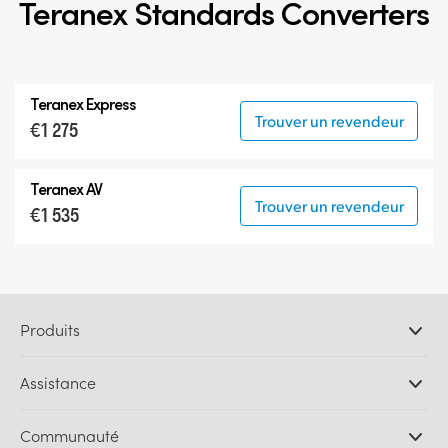
Teranex Standards Converters
Teranex Express
Trouver un revendeur
€1 275
Teranex AV
Trouver un revendeur
€1 535
Produits
Caméras professionnelles
Assistance
Logiciels DaVinci Resolve et Fusion
Mélangeurs de production ATEM
Distributeurs
Communauté
Ultimatte
Centre d'assistance technique