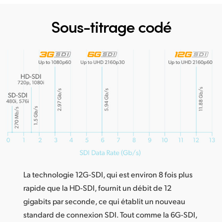
Netherlands
Sous-titrage codé
New Zealand
Norway
Poland
Portugal
Singapore
South Africa
Spain
Sweden
La technologie 12G-SDI, qui est environ 8 fois plus
rapide que la HD-SDI, fournit un débit de 12
Chinese Taipei
gigabits par seconde, ce qui établit un nouveau
Turkey
standard de connexion SDI. Tout comme la 6G-SDI,