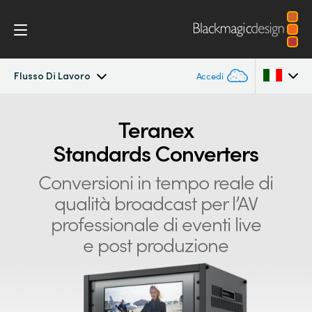
Flusso Di Lavoro
Accedi
Teranex Standards Converters
Argentina
Teranex
Standards Converters
Australia
Flusso di lavoro
Conversioni in tempo reale di
Austria
Conversioni
qualità
broadcast per l’AV
Brazil
professionale di eventi live
Design
Canada
e post produzione
Tecnologia
China
Denmark
Specifiche