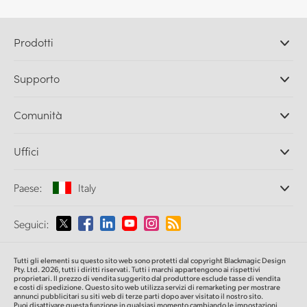
Prodotti
Camere professionali
Supporto
DaVinci Resolve e Fusion
Switcher di produzione ATEM
Rivenditori
Comunità
Ultimatte
Centro assistenza
Registratori su disco
Contattaci
Splice Community
Uffici
Acquisizione e riproduzione
Cintel Scanner
Uffici
Conversione di standard
Paese:
Italy
Chi siamo
Convertitori broadcast
Partner
Monitoraggio
Seleziona un Paese
Seguici:
Media
Archiviazione in rete
MultiView
Argentina
Tutti gli elementi su questo sito web sono protetti dal copyright Blackmagic Design
Routing e distribuzione
Pty. Ltd. 2026, tutti i diritti riservati. Tutti i marchi appartengono ai rispettivi
proprietari. Il prezzo di vendita suggerito dal produttore esclude tasse di vendita
Streaming e codifica
Australia
e costi di spedizione. Questo sito web utilizza servizi di remarketing per mostrare
annunci pubblicitari su siti web di terze parti dopo aver visitato il nostro sito.
Puoi disattivare questa funzione in qualsiasi momento cambiando le impostazioni