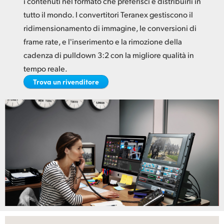
i contenuti nel formato che preferisci e distribuirli in
Netherlands
tutto il mondo. I convertitori Teranex gestiscono il
New Zealand
ridimensionamento di immagine, le conversioni di
frame rate, e l'inserimento e la rimozione della
Norway
cadenza di pulldown 3:2 con la migliore qualità in
Poland
tempo reale.
Trova un rivenditore
Portugal
Singapore
South Africa
Spain
Sweden
Chinese Taipei
Turkey