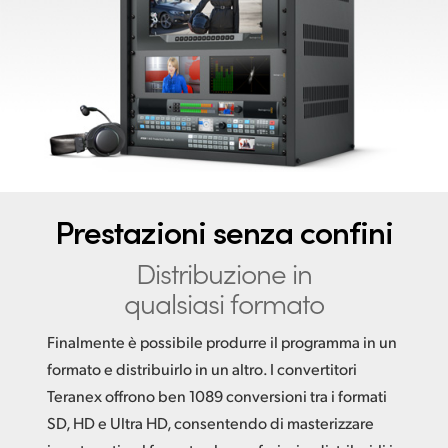
Finland
France
Germany
Hong Kong SAR, China
India
Prestazioni senza confini
Italia
Distribuzione in
Japan
qualsiasi formato
Korea
Finalmente è possibile produrre il programma in un
Mexico
formato e distribuirlo in un altro. I convertitori
Teranex offrono ben 1089 conversioni tra i formati
Malaysia
SD, HD e Ultra HD, consentendo di masterizzare