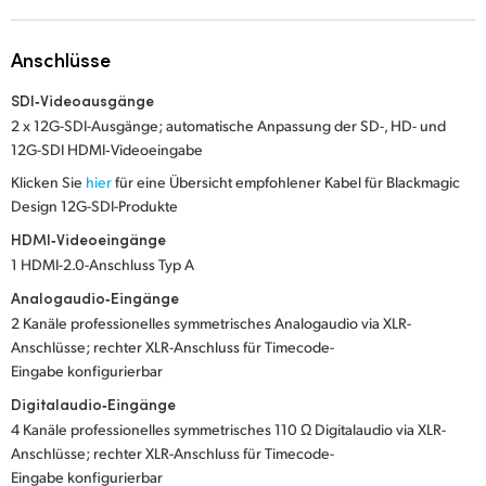
Netherlands
New Zealand
Anschlüsse
Norway
SDI‑Videoausgänge
2 x 12G-SDI-Ausgänge; automatische Anpassung der SD-, HD- und
Poland
12G-SDI HDMI‑Videoeingabe
Klicken Sie
hier
für eine Übersicht empfohlener Kabel für Blackmagic
Portugal
Design 12G-SDI-Produkte
Singapore
HDMI‑Videoeingänge
1 HDMI-2.0-Anschluss Typ A
South Africa
Analogaudio‑Eingänge
2 Kanäle professionelles symmetrisches Analogaudio via XLR-
Spain
Anschlüsse; rechter XLR-Anschluss für Timecode-
Eingabe konfigurierbar
Sweden
Digitalaudio‑Eingänge
Chinese Taipei
4 Kanäle professionelles symmetrisches 110 Ω Digitalaudio via XLR-
Anschlüsse; rechter XLR-Anschluss für Timecode-
Turkey
Eingabe konfigurierbar