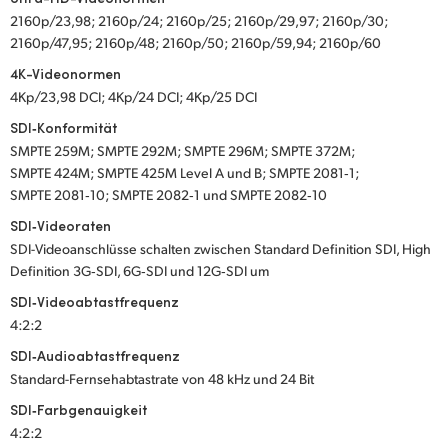
2160p/23,98; 2160p/24; 2160p/25; 2160p/29,97; 2160p/30;
2160p/47,95; 2160p/48; 2160p/50; 2160p/59,94; 2160p/60
4K-Videonormen
4Kp/23,98 DCI; 4Kp/24 DCI; 4Kp/25 DCI
SDI‑Konformität
SMPTE 259M; SMPTE 292M; SMPTE 296M; SMPTE 372M;
SMPTE 424M; SMPTE 425M Level A und B; SMPTE 2081‑1;
SMPTE 2081‑10; SMPTE 2082‑1 und SMPTE 2082‑10
SDI‑Videoraten
SDI-Videoanschlüsse schalten zwischen Standard Definition SDI, High
Definition 3G‑SDI, 6G‑SDI und 12G‑SDI um
SDI‑Videoabtastfrequenz
4:2:2
SDI‑Audioabtastfrequenz
Standard-Fernsehabtastrate von 48 kHz und 24 Bit
SDI‑Farbgenauigkeit
4:2:2