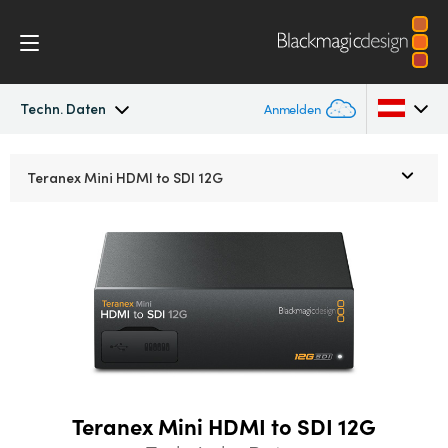
Techn. Daten
Anmelden
Teranex Mini
Argentina
Teranex Mini
HDMI to SDI 12G
Australia
Workflow
Austria
Modelle
Brazil
Techn. Daten
Canada
China
Teranex Mini HDMI to SDI 12G
Denmark