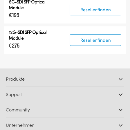
6G-SDI SFP Optical
Module
Reseller finden
€195
12G-SDI SFP Optical
Module
Reseller finden
€275
Produkte
Professionelle Kameras
Support
DaVinci Resolve und Fusion Software
ATEM Produktionsmischer
Händler
Community
Ultimatte
Support-Center
Diskrekorder
Kontakt
Splice Community
Unternehmen
Aufzeichnung und Wiedergabe