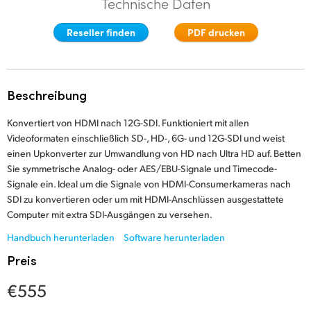
Technische Daten
Finland
Reseller finden
PDF drucken
France
Germany
Beschreibung
Hong Kong SAR, China
Konvertiert von HDMI nach 12G-SDI. Funktioniert mit allen
India
Videoformaten einschließlich SD-, HD-, 6G- und 12G-SDI und weist
einen Upkonverter zur Umwandlung von HD nach Ultra HD auf. Betten
Italy
Sie symmetrische Analog- oder AES/EBU-Signale und Timecode-
Signale ein. Ideal um die Signale von HDMI-Consumerkameras nach
Japan
SDI zu konvertieren oder um mit HDMI-Anschlüssen ausgestattete
Computer mit extra SDI-Ausgängen zu versehen.
Korea
Handbuch herunterladen
Software herunterladen
Mexico
Preis
Malaysia
€555