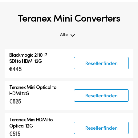
Teranex Mini Converters
Alle
Alle
Blackmagic 2110 IP
Teranex Mini
SDI to HDMI 12G
Reseller finden
€445
Teranex Mini Optical Fiber
Blackmagic 2110 IP Converters
Teranex Mini Optical to
Zubehör
HDMI 12G
Reseller finden
€525
Teranex Mini HDMI to
Optical 12G
Reseller finden
€515