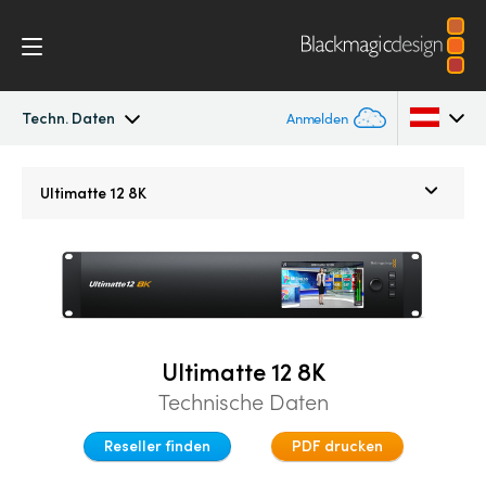
Techn. Daten
Anmelden
Ultimatte
Argentina
Ultimatte 12 8K
Australia
Galerie
Austria
Techn. Daten
Brazil
Ultimatte 12 8K
Canada
Technische Daten
China
Reseller finden
PDF drucken
Denmark