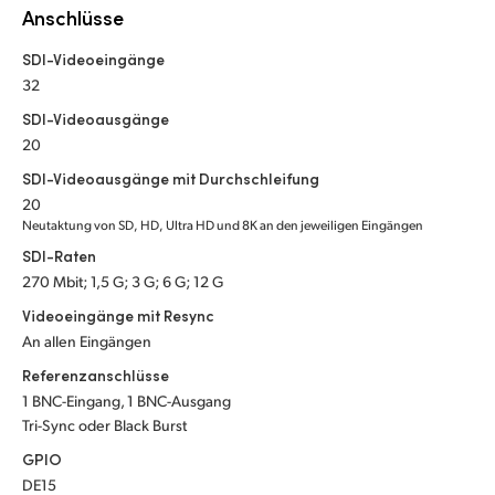
Netherlands
Anschlüsse
New Zealand
SDI-Videoeingänge
32
Norway
SDI-Videoausgänge
Poland
20
SDI-Videoausgänge mit Durchschleifung
Portugal
20
Neutaktung von SD, HD, Ultra HD und 8K an den jeweiligen Eingängen
Singapore
SDI-Raten
270 Mbit; 1,5 G; 3 G; 6 G; 12 G
South Africa
Videoeingänge mit Resync
Spain
An allen Eingängen
Referenzanschlüsse
Sweden
1 BNC-Eingang, 1 BNC-Ausgang
Tri-Sync oder Black Burst
Chinese Taipei
GPIO
Turkey
DE15