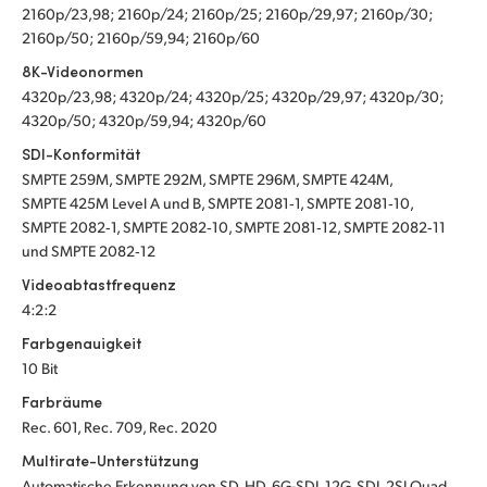
2160p/23,98; 2160p/24; 2160p/25; 2160p/29,97; 2160p/30;
2160p/50; 2160p/59,94; 2160p/60
8K-Videonormen
4320p/23,98; 4320p/24; 4320p/25; 4320p/29,97; 4320p/30;
4320p/50; 4320p/59,94; 4320p/60
SDI-Konformität
SMPTE 259M, SMPTE 292M, SMPTE 296M, SMPTE 424M,
SMPTE 425M Level A und B, SMPTE 2081‑1, SMPTE 2081‑10,
SMPTE 2082‑1, SMPTE 2082‑10, SMPTE 2081‑12, SMPTE 2082‑11
und SMPTE 2082‑12
Videoabtastfrequenz
4:2:2
Farbgenauigkeit
10 Bit
Farbräume
Rec. 601, Rec. 709, Rec. 2020
Multirate-Unterstützung
Automatische Erkennung von SD, HD, 6G-SDI, 12G‑SDI, 2SI Quad