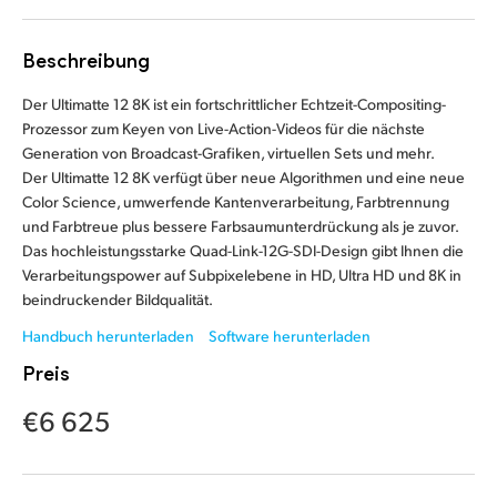
Finland
Beschreibung
France
Der Ultimatte 12 8K ist ein fortschrittlicher Echtzeit-Compositing-
Germany
Prozessor zum Keyen von Live-Action-Videos für die nächste
Generation von Broadcast-Grafiken, virtuellen Sets und mehr.
Hong Kong SAR, China
Der Ultimatte 12 8K verfügt über neue Algorithmen und eine neue
Color Science, umwerfende Kantenverarbeitung, Farbtrennung
India
und Farbtreue plus bessere Farbsaumunterdrückung als je zuvor.
Das hochleistungsstarke Quad-Link-12G-SDI-Design gibt Ihnen die
Italy
Verarbeitungspower auf Subpixelebene in HD, Ultra HD und 8K in
beindruckender Bildqualität.
Japan
Handbuch herunterladen
Software herunterladen
Korea
Preis
Mexico
€6 625
Malaysia