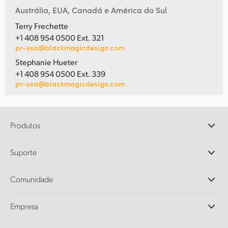
Austrália, EUA, Canadá e América do Sul
Terry Frechette
+1 408 954 0500 Ext. 321
pr-usa@blackmagicdesign.com
Stephanie Hueter
+1 408 954 0500 Ext. 339
pr-usa@blackmagicdesign.com
Produtos
Câmeras Profissionais
Suporte
DaVinci Resolve e Fusion
Switchers de Produção ATEM
Revendedores
Comunidade
Ultimatte
Central de Suporte Técnico
Gravadores de Disco
Fale Conosco
Comunidade Splice
Empresa
Captura e Reprodução
Cintel Scanner
Escritórios