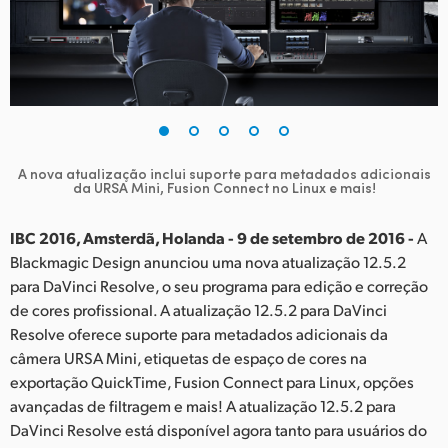
Finland
France
Germany
Hong Kong SAR, China
A nova atualização inclui suporte para metadados adicionais
da URSA Mini, Fusion Connect no Linux e mais!
India
Italy
IBC 2016, Amsterdã, Holanda - 9 de setembro de 2016 -
A
Blackmagic Design anunciou uma nova atualização 12.5.2
Japan
para DaVinci Resolve, o seu programa para edição e correção
de cores profissional. A atualização 12.5.2 para DaVinci
Korea
Resolve oferece suporte para metadados adicionais da
câmera URSA Mini, etiquetas de espaço de cores na
Mexico
exportação QuickTime, Fusion Connect para Linux, opções
avançadas de filtragem e mais! A atualização 12.5.2 para
Malaysia
DaVinci Resolve está disponível agora tanto para usuários do