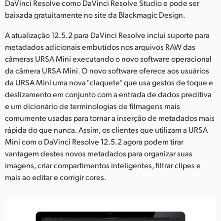
Netherlands
DaVinci Resolve como DaVinci Resolve Studio e pode ser
baixada gratuitamente no site da Blackmagic Design.
New Zealand
A atualização 12.5.2 para DaVinci Resolve inclui suporte para
Norway
metadados adicionais embutidos nos arquivos RAW das
câmeras URSA Mini executando o novo software operacional
Poland
da câmera URSA Mini. O novo software oferece aos usuários
da URSA Mini uma nova "claquete" que usa gestos de toque e
Portugal
deslizamento em conjunto com a entrada de dados preditiva
e um dicionário de terminologias de filmagens mais
Singapore
comumente usadas para tornar a inserção de metadados mais
South Africa
rápida do que nunca. Assim, os clientes que utilizam a URSA
Mini com o DaVinci Resolve 12.5.2 agora podem tirar
Spain
vantagem destes novos metadados para organizar suas
imagens, criar compartimentos inteligentes, filtrar clipes e
Sweden
mais ao editar e corrigir cores.
Chinese Taipei
Turkey