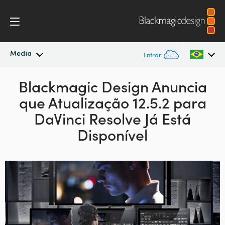
Media
Entrar
Novidades
Blackmagic Design Anuncia
Argentina
que Atualização 12.5.2 para
Australia
Arquivo
DaVinci Resolve Já Está
Austria
Disponível
Imagens para Imprensa
Brazil
Canada
China
Denmark