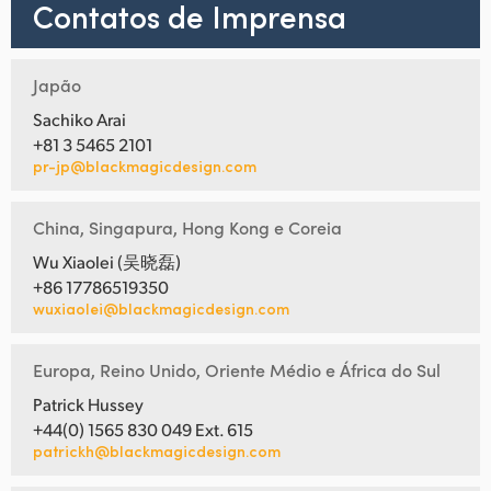
Contatos de Imprensa
Japão
Sachiko Arai
+81 3 5465 2101
pr-jp@blackmagicdesign.com
China, Singapura, Hong Kong e Coreia
Wu Xiaolei (吴晓磊)
+86 17786519350
wuxiaolei@blackmagicdesign.com
Europa, Reino Unido, Oriente Médio e África do Sul
Patrick Hussey
+44(0) 1565 830 049 Ext. 615
patrickh@blackmagicdesign.com