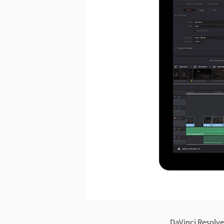
ダウンロード
DaVinci R