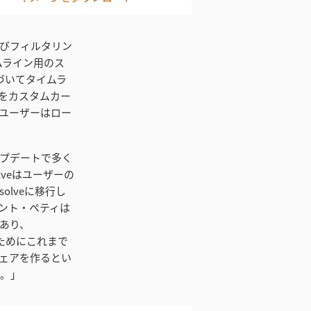
およびフィルタリン
ムライン用のス
づいてタイムラ
ウをカスタムカー
ユーザーはロー
アップデートで多く
lveはユーザーの
lveに移行し
グラント・ペティは
あり、
るためにこれまで
ェアを作るとい
す。」