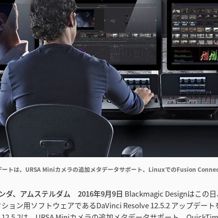
トは、URSA Miniカメラの追加メタデータサポート、LinuxでのFusion Conn
オランダ、アムステルダム 2016年9月9日
Blackmagic Designは
ョン用ソフトウェアであるDaVinci Resolve 12.5.2 アップデ
solve 12.5.2は、URSA Miniカメラの追加メタデータサポート、Quick