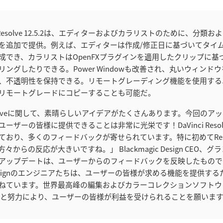
i Resolve 12.5.2は、エディターおよびカラリストのために、分類
を追加で提供。例えば、エディターは作成/修正日に基づいてタイ
成でき、カラリストはOpenFXプラグインを適用したクリップに基
ングしたりできる。Power Windowも改善され、丸いウィンド
、不透明性を保持できる。リモートグレーディング機能を使用する
リモートグレードにコピーすることも可能だ。
 Resolveに関して、素晴らしいアイデアがたくさんあります。今回の
ーザーの皆様に提供できることは非常に光栄です！DaVinci Reso
ており、多くのフィードバックが寄せられています。特に初めてReso
からの反応が大きいですね。」 Blackmagic Design CEO、
アップデートは、ユーザーからのフィードバックを反映したもので
ic Designのエンジニアたちは、ユーザーの皆様が求める機能を提供す
ねています。世界最高峰の編集およびカラーコレクションソフトウ
いと努力により、ユーザーの皆様が利益を受けられることを願いま