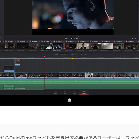
esolveからQuickTimeファイルを書き出す必要があるユーザーは、フ