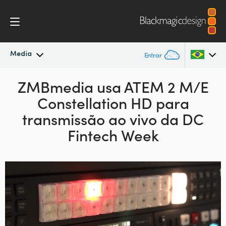
Media
Entrar
Novidades
ZMBmedia usa
ATEM 2 M/E
Argentina
Constellation HD
para
Australia
Arquivo
transmissão ao vivo da DC
Austria
Fintech Week
Imagens para Imprensa
Brazil
Canada
China
Denmark