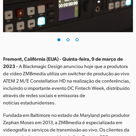
Finland
France
Germany
Hong Kong SAR, China
India
Fremont, Califórnia (EUA) - Quinta-feira, 9 de março de
2023 -
A Blackmagic Design anunciou hoje que a produtora
Italy
de vídeo ZMBmedia utiliza um switcher de produção ao vivo
ATEM 2 M/E Constellation HD na realização de conferências,
Japan
incluindo o importante evento DC Fintech Week, distribuído
através de redes sociais e emissoras de
Korea
notícias estadunidenses.
Mexico
Fundada em Baltimore no estado de Maryland pelo produtor
Zephan Moses em 2013, a ZMBmedia é especializada em
Malaysia
videografia e serviços de transmissão ao vivo. Os clientes da