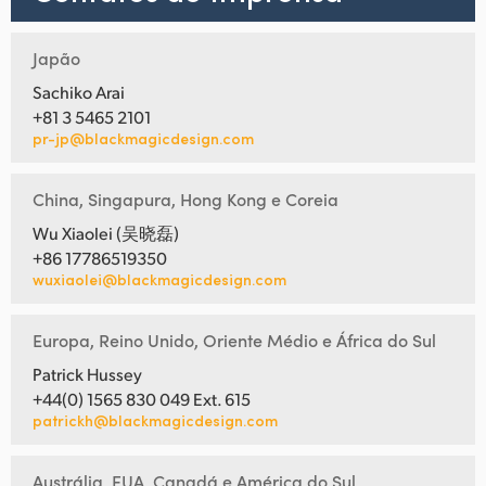
Japão
Sachiko Arai
+81 3 5465 2101
pr-jp@blackmagicdesign.com
China, Singapura, Hong Kong e Coreia
Wu Xiaolei (吴晓磊)
+86 17786519350
wuxiaolei@blackmagicdesign.com
Europa, Reino Unido, Oriente Médio e África do Sul
Patrick Hussey
+44(0) 1565 830 049 Ext. 615
patrickh@blackmagicdesign.com
Austrália, EUA, Canadá e América do Sul