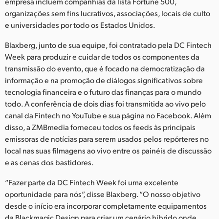
Netherlands
empresa incluem companhias da lista Fortune 500,
organizações sem fins lucrativos, associações, locais de culto
New Zealand
e universidades por todo os Estados Unidos.
Norway
Blaxberg, junto de sua equipe, foi contratado pela DC Fintech
Week para produzir e cuidar de todos os componentes da
Poland
transmissão do evento, que é focado na democratização da
informação e na promoção de diálogos significativos sobre
Portugal
tecnologia financeira e o futuro das finanças para o mundo
todo. A conferência de dois dias foi transmitida ao vivo pelo
Singapore
canal da Fintech no YouTube e sua página no Facebook. Além
disso, a ZMBmedia forneceu todos os feeds às principais
South Africa
emissoras de notícias para serem usados pelos repórteres no
Spain
local nas suas filmagens ao vivo entre os painéis de discussão
e as cenas dos bastidores.
Sweden
“Fazer parte da DC Fintech Week foi uma excelente
Chinese Taipei
oportunidade para nós”, disse Blaxberg. “O nosso objetivo
desde o início era incorporar completamente equipamentos
Turkey
da Blackmagic Design para criar um cenário híbrido onde