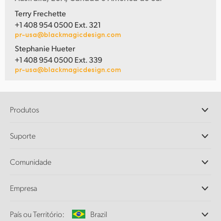
Terry Frechette
+1 408 954 0500 Ext. 321
pr-usa@blackmagicdesign.com
Stephanie Hueter
+1 408 954 0500 Ext. 339
pr-usa@blackmagicdesign.com
Produtos
Câmeras Profissionais
Suporte
DaVinci Resolve e Fusion
Switchers de Produção ATEM
Revendedores
Comunidade
Ultimatte
Central de Suporte Técnico
Gravadores de Disco
Fale Conosco
Comunidade Splice
Empresa
Captura e Reprodução
Cintel Scanner
Escritórios
Conversão de Padrões
País ou Território:
Brazil
Sobre a Blackmagic Design