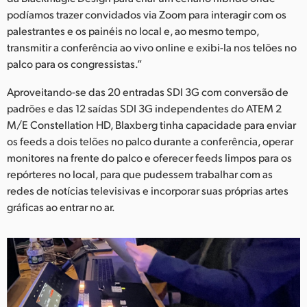
podíamos trazer convidados via Zoom para interagir com os
UAE
palestrantes e os painéis no local e, ao mesmo tempo,
transmitir a conferência ao vivo online e exibi-la nos telões no
Ukraine
palco para os congressistas.”
United Kingdom
Aproveitando-se das 20 entradas SDI 3G com conversão de
United States
padrões e das 12 saídas SDI 3G independentes do ATEM 2
M/E Constellation HD, Blaxberg tinha capacidade para enviar
os feeds a dois telões no palco durante a conferência, operar
monitores na frente do palco e oferecer feeds limpos para os
repórteres no local, para que pudessem trabalhar com as
redes de notícias televisivas e incorporar suas próprias artes
gráficas ao entrar no ar.