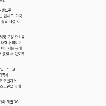
했다.
메릴랜드주
는 업체로, 미국
, 종교 시설 및
트리밍 구성 요소를
에 대해 유의미한
북 페이지를 통해
 사용할 수 있도록
회였다”라고
 접목해
조 연설자 및
 스크린을 통해
0개와 개별 3G