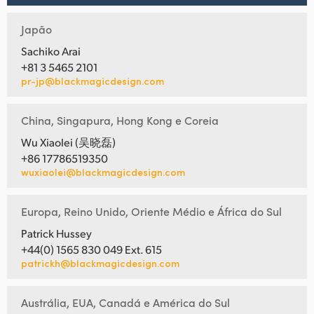
Japão
Sachiko Arai
+81 3 5465 2101
pr-jp@blackmagicdesign.com
China, Singapura, Hong Kong e Coreia
Wu Xiaolei (吴晓磊)
+86 17786519350
wuxiaolei@blackmagicdesign.com
Europa, Reino Unido, Oriente Médio e África do Sul
Patrick Hussey
+44(0) 1565 830 049 Ext. 615
patrickh@blackmagicdesign.com
Austrália, EUA, Canadá e América do Sul