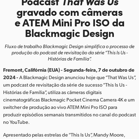
Podcast
That Was Us
Finland
gravado com câmeras
e ATEM
Mini Pro ISO da
France
Blackmagic Design
Germany
Fluxo de trabalho Blackmagic Design simplifica o processo de
Hong Kong SAR, China
produção do podcast de revisitação da série “This Is Us -
Histórias de Família”.
India
Fremont, Califórnia (EUA) - Segunda-feira, 7 de outubro de
Italy
2024 -
A Blackmagic Design anunciou hoje que “That Was Us”,
um podcast de revisitação da série de sucesso “This Is Us -
Japan
Histórias de Família”, utiliza as câmeras digitais
cinematográficas Blackmagic Pocket Cinema Camera 4K e um
Korea
switcher de produção ao vivo ATEM Mini Pro ISO para
Mexico
produzir episódios semanais transmitidos no canal do podcast
no YouTube.
Malaysia
Apresentado pelas estrelas de “This Is Us”, Mandy Moore,