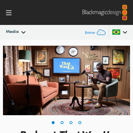
Media
Entrar
Novidades
Argentina
Australia
Arquivo
Austria
Imagens para Imprensa
Brazil
Canada
China
Denmark