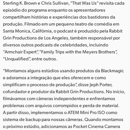
Netherlands
Sterling K. Brown e Chris Sullivan, “That Was Us” revisita cada
episódio do programa enquanto os apresentadores
New Zealand
compartilham histórias e experiências dos bastidores da
produção. Filmado em um pequeno teatro de comédia em
Norway
Santa Monica, Califórnia, o podcast é produzido pela Rabbit
Grin Productions de Los Angeles, também responsável por
Poland
diversos outros podcasts de celebridades, incluindo
Portugal
“Armchair Expert”, “Family Trips with the Meyers Brothers”,
“Unqualified”, entre outros.
Singapore
“Montamos alguns estúdios usando produtos da Blackmagic
South Africa
e adoramos a integração que eles oferecem e como
simplificam o processo de produção”, disse Jeph Porter,
Spain
cofundador e produtor da Rabbit Grin Productions. No início,
filmávamos com câmeras independentes e enfrentamos
Sweden
problemas com arquivos corrompidos e perda de material.
A partir disso, implementamos o ATEM Mini Pro ISO como
Chinese Taipei
sistema de backup para nossas câmeras. Quando montamos
Turkey
o próximo estúdio, adicionamos as Pocket Cinema Camera