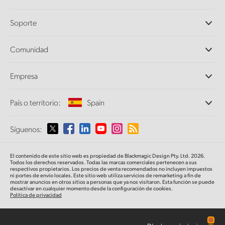
Cámaras profesionales
Soporte
DaVinci Resolve y Fusion
Mezcladores ATEM
Distribuidores
Comunidad
Ultimatte
Centro de soporte técnico
Grabadores digitales
Contáctanos
Comunidad Splice
Empresa
Captura y reproducción
Escáner Cintel
Oficinas
Conversión de formatos
País o territorio:
Spain
Perfil empresarial
Conversores profesionales
Colaboradores
Supervisión
Selecciona un país o territorio
Síguenos:
Medios
Almacenamiento en redes
MultiView
Argentina
El contenido de este sitio web es propiedad de Blackmagic Design Pty. Ltd. 2026.
Direccionamiento y distribución
Todos los derechos reservados. Todas las marcas comerciales pertenecen a sus
respectivos propietarios. Los precios de venta recomendados no incluyen impuestos
Transmisión y codificación
Australia
ni portes de envío locales. Este sitio web utiliza servicios de remarketing a fin de
mostrar anuncios en otros sitios a personas que ya nos visitaron. Esta función se puede
desactivar en cualquier momento desde la configuración de cookies.
Política de privacidad
Austria
Brazil