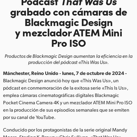
Pódcast
That Was Us
Finland
grabado
con cámaras de
Blackmagic Design
France
y mezclador ATEM Mini
Germany
Pro ISO
Hong Kong SAR, China
Productos de Blackmagic Design aumentan la eficiencia en la
India
producción del pódcast «This Was Us».
Italy
Mánchester, Reino Unido - lunes, 7 de octubre de 2024 -
Blackmagic Design anunció hoy que «This Was Us», un
Japan
pódcast en conmemoración de la exitosa serie «This Is Us»,
emplea cámaras cinematográficas digitales Blackmagic
Korea
Pocket Cinema Camera 4K y un mezclador ATEM Mini Pro ISO
en la producción de sus episodios semanales que se emiten
Mexico
por su canal de YouTube.
Malaysia
Conducido por los protagonistas de la serie original Mandy
Moore, Sterling K. Brown y Chris Sullivan, «That Was Us»