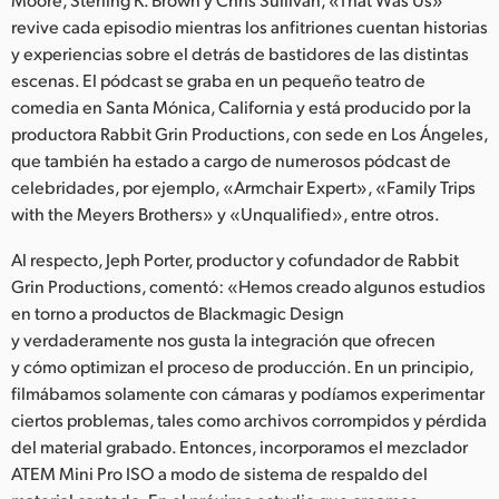
Netherlands
revive cada episodio mientras los anfitriones cuentan historias
New Zealand
y experiencias sobre el detrás de bastidores de las distintas
escenas. El pódcast se graba en un pequeño teatro de
Norway
comedia en Santa Mónica, California y está producido por la
productora Rabbit Grin Productions, con sede en Los Ángeles,
Poland
que también ha estado a cargo de numerosos pódcast de
celebridades, por ejemplo, «Armchair Expert», «Family Trips
Portugal
with the Meyers Brothers» y «Unqualified», entre otros.
Singapore
Al respecto, Jeph Porter, productor y cofundador de Rabbit
Grin Productions, comentó: «Hemos creado algunos estudios
South Africa
en torno a productos de Blackmagic Design
España
y verdaderamente nos gusta la integración que ofrecen
y cómo optimizan el proceso de producción. En un principio,
Sweden
filmábamos solamente con cámaras y podíamos experimentar
ciertos problemas, tales como archivos corrompidos y pérdida
Chinese Taipei
del material grabado. Entonces, incorporamos el mezclador
ATEM Mini Pro ISO a modo de sistema de respaldo del
Turkey