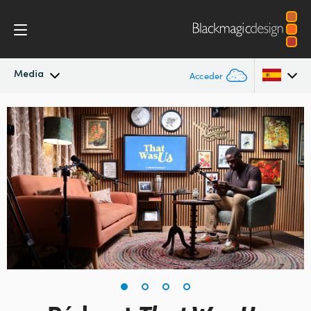
Media
Acceder
Novedades
Argentina
Australia
Archivo
Austria
Imágenes
Brazil
Canada
China
Denmark