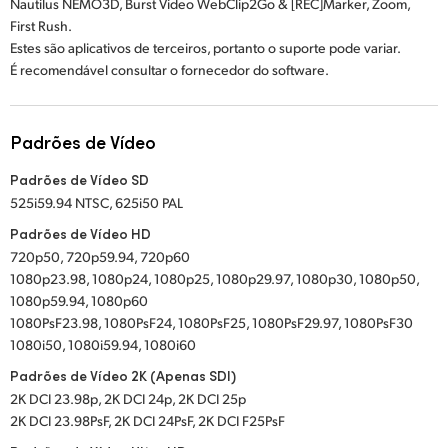
Nautilus NEMO3D, Burst Video WebClip2Go & [REC]Marker, Zoom,
First Rush.
Estes são aplicativos de terceiros, portanto o suporte pode variar.
É recomendável consultar o fornecedor do software.
Padrões de Vídeo
Padrões de Vídeo SD
525i59.94 NTSC, 625i50 PAL
Padrões de Vídeo HD
720p50, 720p59.94, 720p60
1080p23.98, 1080p24, 1080p25, 1080p29.97, 1080p30, 1080p50,
1080p59.94, 1080p60
1080PsF23.98, 1080PsF24, 1080PsF25, 1080PsF29.97, 1080PsF30
1080i50, 1080i59.94, 1080i60
Padrões de Vídeo 2K (Apenas SDI)
2K DCI 23.98p, 2K DCI 24p, 2K DCI 25p
2K DCI 23.98PsF, 2K DCI 24PsF, 2K DCI F25PsF