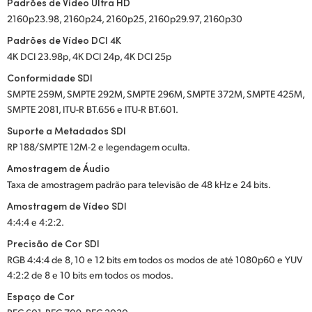
Padrões de Vídeo Ultra HD
2160p23.98, 2160p24, 2160p25, 2160p29.97, 2160p30
Padrões de Vídeo DCI 4K
4K DCI 23.98p, 4K DCI 24p, 4K DCI 25p
Conformidade SDI
SMPTE 259M, SMPTE 292M, SMPTE 296M, SMPTE 372M, SMPTE 425M,
SMPTE 2081, ITU-R BT.656 e ITU-R BT.601.
Suporte a Metadados SDI
RP 188/SMPTE 12M-2 e legendagem oculta.
Amostragem de Áudio
Taxa de amostragem padrão para televisão de 48 kHz e 24 bits.
Amostragem de Vídeo SDI
4:4:4 e 4:2:2.
Precisão de Cor SDI
RGB 4:4:4 de 8, 10 e 12 bits em todos os modos de até 1080p60 e YUV
4:2:2 de 8 e 10 bits em todos os modos.
Espaço de Cor