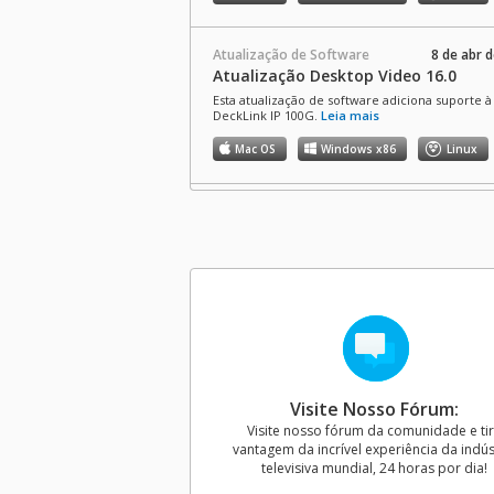
Atualização de Software
8 de abr 
Atualização Desktop Video 16.0
Esta atualização de software adiciona suporte à
DeckLink IP 100G.
Leia mais
Mac OS
Windows x86
Linux
SDK para Desenvolvedores
8 de abr 
Desktop Video 16.0 SDK
Este SDK fornece suporte ao desevolvedor par
do Desktop Video 16.0, permitindo atualizar o
controle de hardware e interfaces de software
produtos Desktop Video.
Mac OS
Windows x86
Linux
Atualização de Software
15 de dez 
Visite Nosso Fórum:
Atualização Desktop Video 15.3.1
Visite nosso fórum da comunidade e ti
Esta atualização de software inclui diversas co
vantagem da incrível experiência da indús
de bugs para os modelos DeckLink, UltraStudio
televisiva mundial, 24 horas por dia!
Intensity, além de melhorias gerais de desem
estabilidade.
Leia mais