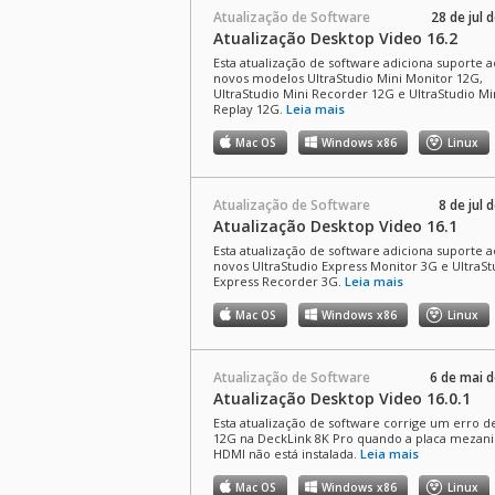
Atualização de Software
28 de jul 
Atualização Desktop Video 16.2
Esta atualização de software adiciona suporte a
novos modelos UltraStudio Mini Monitor 12G,
UltraStudio Mini Recorder 12G e UltraStudio Mi
Replay 12G.
Leia mais
Mac OS
Windows x86
Linux
Atualização de Software
8 de jul 
Atualização Desktop Video 16.1
Esta atualização de software adiciona suporte a
novos UltraStudio Express Monitor 3G e UltraSt
Express Recorder 3G.
Leia mais
Mac OS
Windows x86
Linux
Atualização de Software
6 de mai 
Atualização Desktop Video 16.0.1
Esta atualização de software corrige um erro d
12G na DeckLink 8K Pro quando a placa mezan
HDMI não está instalada.
Leia mais
Mac OS
Windows x86
Linux