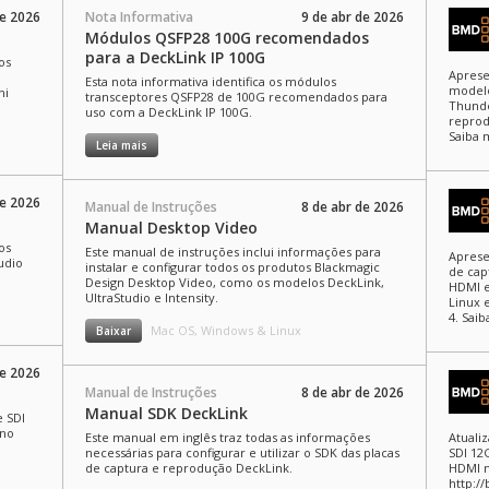
de 2026
Nota Informativa
9 de abr de 2026
Módulos QSFP28 100G recomendados
para a DeckLink IP 100G
os
Aprese
Esta nota informativa identifica os módulos
modelo
ni
transceptores QSFP28 de 100G recomendados para
Thunde
uso com a DeckLink IP 100G.
reprod
Saiba 
Leia mais
de 2026
Manual de Instruções
8 de abr de 2026
Manual Desktop Video
os
Este manual de instruções inclui informações para
Aprese
udio
instalar e configurar todos os produtos Blackmagic
de cap
Design Desktop Video, como os modelos DeckLink,
HDMI e
UltraStudio e Intensity.
Linux 
4. Sai
Mac OS, Windows & Linux
Baixar
de 2026
Manual de Instruções
8 de abr de 2026
Manual SDK DeckLink
e SDI
ino
Este manual em inglês traz todas as informações
Atuali
necessárias para configurar e utilizar o SDK das placas
SDI 12
de captura e reprodução DeckLink.
HDMI n
http:/