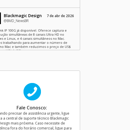
Blackmagic Design
7 de abr de 2026
@BMD_NewsBR
nk IP 100G já disponível. Oferece captura e
ução simultâneas de 8 canais Ultra HD no
s e Linux, e 4 canais simultâneos no Mac.
s trabalhando para aumentar o número de
 no Mac e também reduzimos o preço de US$
ara US$ 1.495.
Blackmagic Design
15 de dez de 2025
@BMD_NewsBR
p Video 15.3.1. Esta atualização de software
 diversas correções de bugs para os modelos
nk, UltraStudio e Intensity, além de melhorias
 de desempenho e estabilidade. Baixe em
/bmd.link/br/9VjbEr
Fale Conosco:
ndo precisar de assistência urgente, ligue
Blackmagic Design
Última Terça-feira
a a central de suporte técnico Blackmagic
@BMD_NewsBR
Design mais próxima. Caso necessite de
tência fora do horário comercial, ligue para