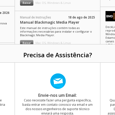
Mac OS, Windows & Linux
Baixar
de 2026
Manual de Instruções
18 de ago de 2025
Manual Blackmagic Media Player
 nova
DeckLi
Este manual de instruções contém todas as
reprod
informações necessárias para instalar e configurar o
Window
Blackmagic Media Player.
Estamo
canais
Mac OS, Windows & Linux
Baixar
1.795 p
de 2026
Precisa de Assistência?
Vídeo Informativo
5 de abr de 2025
a uso
Novidades da NAB 2025
 para
Assista ao vídeo e
conheça a Blackmagic
Deskto
PYXIS 12K, Davinci
inclui
Resolve 20,
DeckLi
HyperDeck Shuttle 4K
gerais
Pro, Videohub Mini e
http:/
muito mais.
de 2025
Envie-nos um Email:
re
Caso necessite fazer uma pergunta específica,
Qua
rreções
Manual de Instruções
28 de nov de 2024
tria
basta entrar em contato conosco via email e um
par
 e
Guia de Migração do SDK DeckLink
dos nossos engenheiros de suporte técnico
penho e
enviará uma resposta.
assis
Este guia detalha as alterações na API para migrar