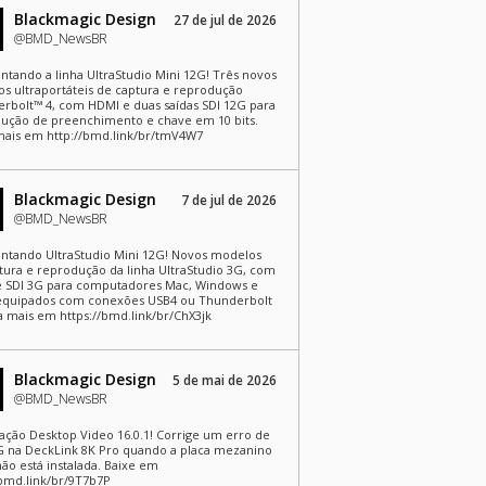
Blackmagic Design
27 de jul de 2026
@BMD_NewsBR
ntando a linha UltraStudio Mini 12G! Três novos
s ultraportáteis de captura e reprodução
rbolt™ 4, com HDMI e duas saídas SDI 12G para
ução de preenchimento e chave em 10 bits.
mais em http://bmd.link/br/tmV4W7
Blackmagic Design
7 de jul de 2026
@BMD_NewsBR
ntando UltraStudio Mini 12G! Novos modelos
tura e reprodução da linha UltraStudio 3G, com
 SDI 3G para computadores Mac, Windows e
equipados com conexões USB4 ou Thunderbolt
ba mais em https://bmd.link/br/ChX3jk
Blackmagic Design
5 de mai de 2026
@BMD_NewsBR
zação Desktop Video 16.0.1! Corrige um erro de
G na DeckLink 8K Pro quando a placa mezanino
ão está instalada. Baixe em
/bmd.link/br/9T7b7P