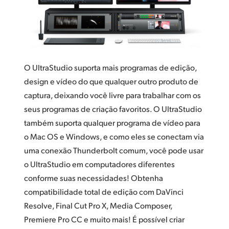
Finland
France
Germany
O UltraStudio suporta mais programas de edição,
Hong Kong SAR, China
design e vídeo do que qualquer outro produto de
captura, deixando você livre para trabalhar com os
India
seus programas de criação favoritos. O UltraStudio
Italy
também suporta qualquer programa de vídeo para
o Mac OS e Windows, e como eles se conectam via
Japan
uma conexão Thunderbolt comum, você pode usar
o UltraStudio em computadores diferentes
Korea
conforme suas necessidades! Obtenha
Mexico
compatibilidade total de edição com DaVinci
Resolve, Final Cut Pro X, Media Composer,
Malaysia
Premiere Pro CC e muito mais! É possível criar