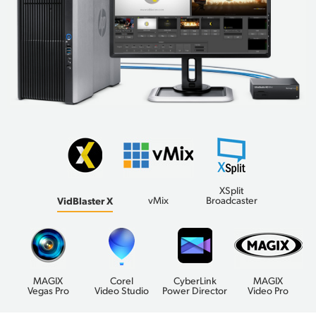
XSplit
VidBlaster X
vMix
Broadcaster
MAGIX
Corel
CyberLink
MAGIX
Vegas Pro
Video Studio
Power Director
Video Pro