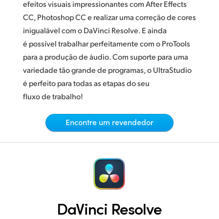
Netherlands
efeitos visuais impressionantes com After Effects
CC, Photoshop CC e realizar uma correção de cores
New Zealand
inigualável com o DaVinci Resolve. E ainda
Norway
é possível trabalhar perfeitamente com o ProTools
para a produção de áudio. Com suporte para uma
Poland
variedade tão grande de programas, o UltraStudio
é perfeito para todas as etapas do seu
Portugal
fluxo de trabalho!
Singapore
Encontre um revendedor
South Africa
Spain
Sweden
Chinese Taipei
DaVinci Resolve
Turkey