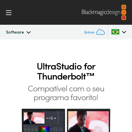
Software
Entrar
UltraStudio
Argentina
Australia
UltraStudio for
Design
Thunderbolt™
Austria
Workflow
Compatível com o
seu
Brazil
programa favorito!
Software
Canada
Instalação
China
Denmark
Especificações