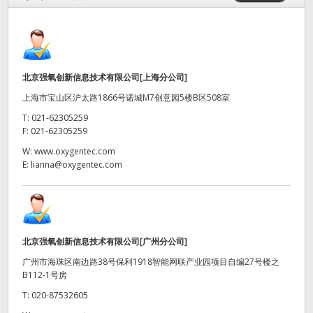
Finland
France
Germany
北京强氧创新信息技术有限公司[上海分公司]
上海市宝山区沪太路1866号诺城M7创意园5楼B区508室
中国香港
T:
021-62305259
F:
021-62305259
India
W:
www.oxygentec.com
Italy
E:
lianna@oxygentec.com
Japan
Korea
北京强氧创新信息技术有限公司[广州分公司]
Mexico
广州市海珠区南边路38号保利1918智能网联产业园项目自编27号楼之
B112-1号房
Malaysia
T:
020-87532605