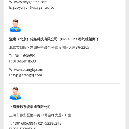
W:
www.oxygentec.com
E:
guoyunjun@oxygentec.com
UAE
Ukraine
United Kingdom
溢唐（北京）传媒科技有限公司（URSA Cine 特约经销商 ）
United States
北京市朝阳区东四环中路41号嘉泰国际大厦B座2205
T:
13811698659
F:
010-65918533
W:
www.etangbj.com
E:
zyp@etangbj.com
上海索珏系统集成有限公司
上海市静安区恒丰路31号金峰大厦705室
T:
13916956884 / 021-52286219
F:
021-52286219