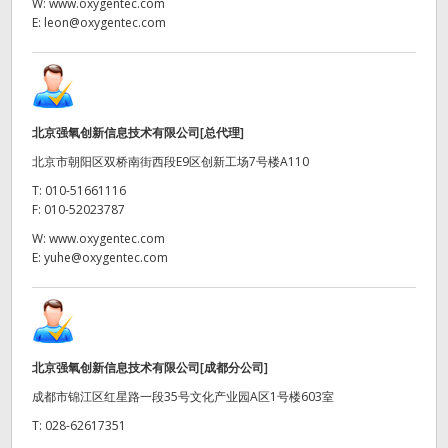
Netherlands
W:
www.oxygentec.com
E:
leon@oxygentec.com
New Zealand
Norway
Poland
北京强氧创新信息技术有限公司[总代理]
北京市朝阳区双桥南街西段E9区创新工场7号楼A110
Portugal
T:
010-51661116
F:
010-52023787
Singapore
W:
www.oxygentec.com
E:
yuhe@oxygentec.com
South Africa
Spain
Sweden
北京强氧创新信息技术有限公司[成都分公司]
中华台北
成都市锦江区红星路一段35号文化产业园A区1号楼603室
T:
028-62617351
Turkey