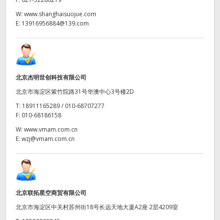
W:
www.shanghaisuojue.com
E:
13916956884@139.com
北京杰明世创科技有限公司
北京市海淀区紫竹院路31号华澳中心3号楼2D
T:
18911165289 / 010-68707277
F:
010-68186158
W:
www.vmam.com.cn
E:
wzj@vmam.com.cn
北京联拓星空商贸有限公司
北京市海淀区中关村苏州街18号长远天地大厦A2座 2层4209室