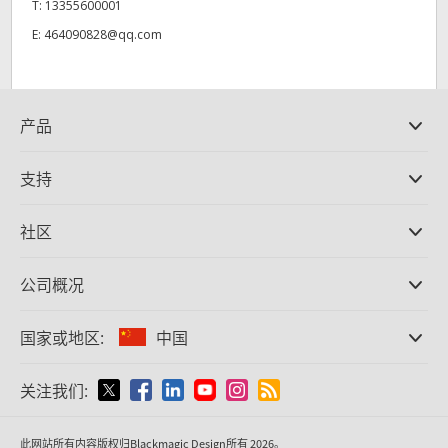
T:
13355600001
E:
464090828@qq.com
产品
专业摄影机
支持
DaVinci Resolve和Fusion软件
ATEM Production Switcher系列
经销商
社区
Ultimatte
支持中心
硬盘录机
联系我们
Splice社区
公司概况
采集和输出
Cintel胶片扫描
办事处
格式转换
国家或地区:
中国
关于我们
广播级转换器
合作伙伴
监看
请选择国家或地区
关注我们:
媒体
网络存储
MultiView
Argentina
此网站所有内容版权归Blackmagic Design所有 2026。