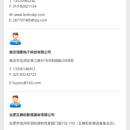
T:
13520963242
F:
010-82621134
W:
www.lentosky.com
E:
287707485@qq.com
南京强图电子科技有限公司
南京市玄武区珠江路67号华利国际2008室
T:
13305148912
F:
025-83242723
E:
hzyxzc@163.com
合肥五棵松影视器材有限公司
合肥市包河区宿松路时尚家园门面102-103（五棵松影视设备集合店）