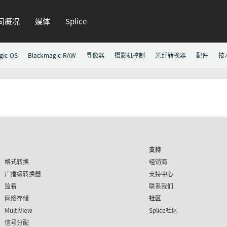
司概况
媒体
Splice
gic OS
Blackmagic RAW
寻像器
摄影机控制
光纤转换器
配件
技
支持
格式转换
经销商
广播级转换器
支持中心
监看
联系我们
网络存储
社区
MultiView
Splice社区
信号分配