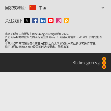
办事处
Finland
格式转换
国家或地区:
中国
后期
关于我们
广播级转换器
France
合作伙伴
监看
请选择国家或地区
关注我们:
作品展示
媒体
网络存储
Germany
MultiView
Argentina
技术规格
此网站所有内容版权归Blackmagic Design所有 2026。
信号分配
中国香港
其它商标均为相应公司的商标或注册商标。厂商建议零售价（MSRP）价格包括税
费。
流媒体直播及编码
Australia
本网站使用再营销服务在第三方网站上向之前浏览过本网站的访客进行营销。
您可以通过修改Cookie设置随时选择退出。
隐私政策
India
Austria
Italy
Brazil
Japan
Canada
Korea
中国
Mexico
Malaysia
Denmark