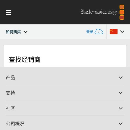
如何购买
登录
Blackmagic URSA Mini Pro
Argentina
查找经销商
Australia
工作流程
Austria
产品
设计
Brazil
专业摄影机
支持
配件
DaVinci Resolve和Fusion软件
Canada
ATEM Production Switcher系列
经销商
社区
Blackmagic OS
Ultimatte
支持中心
中国
硬盘录机
联系我们
Splice社区
公司概况
采集和输出
Denmark
Blackmagic RAW
Cintel胶片扫描