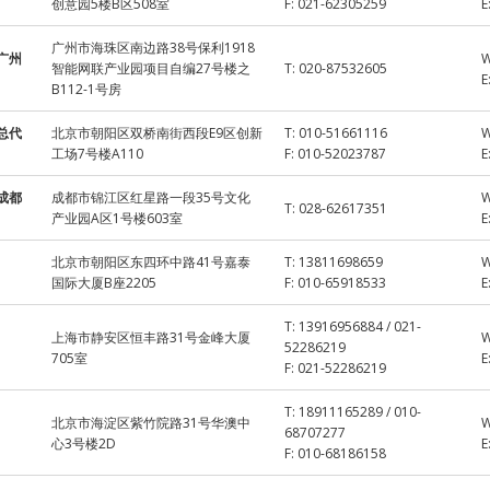
创意园5楼B区508室
F:
021-62305259
E
广州市海珠区南边路38号保利1918
广州
智能网联产业园项目自编27号楼之
T:
020-87532605
E
B112-1号房
总代
北京市朝阳区双桥南街西段E9区创新
T:
010-51661116
工场7号楼A110
F:
010-52023787
E
成都
成都市锦江区红星路一段35号文化
T:
028-62617351
产业园A区1号楼603室
E
北京市朝阳区东四环中路41号嘉泰
T:
13811698659
国际大厦B座2205
F:
010-65918533
E
T:
13916956884 / 021-
上海市静安区恒丰路31号金峰大厦
52286219
705室
E
F:
021-52286219
T:
18911165289 / 010-
北京市海淀区紫竹院路31号华澳中
68707277
心3号楼2D
E
F:
010-68186158