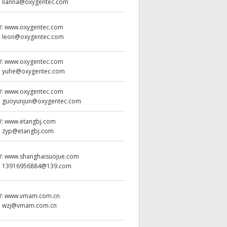
:
lianna@oxygentec.com
W:
www.oxygentec.com
:
leon@oxygentec.com
W:
www.oxygentec.com
:
yuhe@oxygentec.com
W:
www.oxygentec.com
:
guoyunjun@oxygentec.com
W:
www.etangbj.com
:
zyp@etangbj.com
W:
www.shanghaisuojue.com
:
13916956884@139.com
W:
www.vmam.com.cn
:
wzj@vmam.com.cn