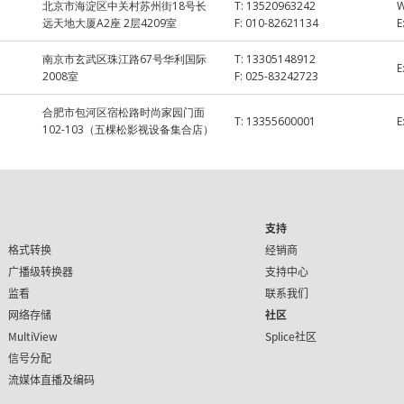
北京市海淀区中关村苏州街18号长
T:
13520963242
远天地大厦A2座 2层4209室
F:
010-82621134
E
南京市玄武区珠江路67号华利国际
T:
13305148912
E
2008室
F:
025-83242723
合肥市包河区宿松路时尚家园门面
T:
13355600001
E
102-103（五棵松影视设备集合店）
支持
格式转换
经销商
广播级转换器
支持中心
监看
联系我们
网络存储
社区
MultiView
Splice社区
信号分配
流媒体直播及编码