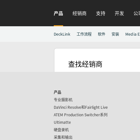
产品
经销商
支持
开发
公
DeckLink
工作流程
软件
安装
Media E
查找经销商
产品
专业摄影机
DaVinci Resolve和
Fairlight Live
ATEM Production Switcher系列
Ultimatte
硬盘录机
采集和输出