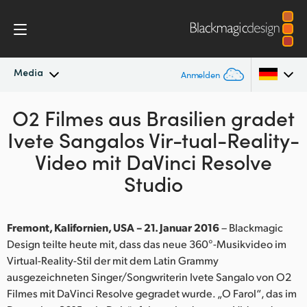
Media
Anmelden
O2 Filmes aus Brasilien gradet
Neueste Nachrichten
Argentina
Ivete Sangalos Vir-tual-Reality-
Australia
Nachrichtenarchiv
Video mit DaVinci Resolve
Austria
Studio
Pressebilder
Brazil
Fremont, Kalifornien, USA – 21. Januar 2016
– Blackmagic
Canada
Design teilte heute mit, dass das neue 360°-Musikvideo im
Virtual-Reality-Stil der mit dem Latin Grammy
China
ausgezeichneten Singer/Songwriterin Ivete Sangalo von O2
Denmark
Filmes mit DaVinci Resolve gegradet wurde. „O Farol“, das im