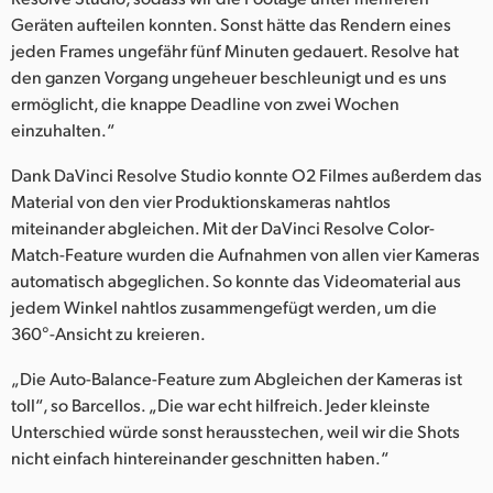
Netherlands
Geräten aufteilen konnten. Sonst hätte das Rendern eines
jeden Frames ungefähr fünf Minuten gedauert. Resolve hat
New Zealand
den ganzen Vorgang ungeheuer beschleunigt und es uns
Norway
ermöglicht, die knappe Deadline von zwei Wochen
einzuhalten.“
Poland
Dank DaVinci Resolve Studio konnte O2 Filmes außerdem das
Portugal
Material von den vier Produktionskameras nahtlos
miteinander abgleichen. Mit der DaVinci Resolve Color-
Singapore
Match-Feature wurden die Aufnahmen von allen vier Kameras
automatisch abgeglichen. So konnte das Videomaterial aus
South Africa
jedem Winkel nahtlos zusammengefügt werden, um die
360°-Ansicht zu kreieren.
Spain
„Die Auto-Balance-Feature zum Abgleichen der Kameras ist
Sweden
toll“, so Barcellos. „Die war echt hilfreich. Jeder kleinste
Chinese Taipei
Unterschied würde sonst herausstechen, weil wir die Shots
nicht einfach hintereinander geschnitten haben.“
Turkey