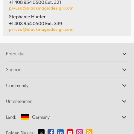
+1 408 954 0500 Ext. 321
pr-usa@blackmagicdesign.com
Stephanie Hueter
+1 408 954 0500 Ext. 339
pr-usa@blackmagicdesign.com
Produkte
Professionelle Kameras
Support
DaVinci Resolve und Fusion Software
ATEM Produktionsmischer
Händler
Community
Ultimatte
Support-Center
Diskrekorder
Kontakt
Splice Community
Unternehmen
Aufzeichnung und Wiedergabe
Cintel Scanner
Büros
Norm- und Formatwandlung
Land:
Germany
Informationen über uns
Broadcasting-Konverter
Partner
Monitoring
Wählen Sie Ihr Land aus
Folgen Sie uns:
Medien