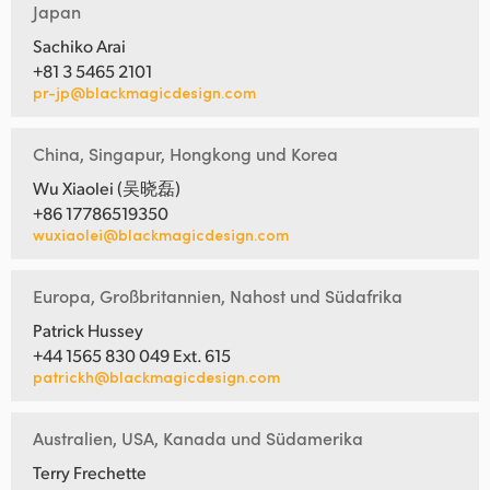
Japan
Sachiko Arai
+81 3 5465 2101
pr-jp@blackmagicdesign.com
China, Singapur, Hongkong und Korea
Wu Xiaolei (吴晓磊)
+86 17786519350
wuxiaolei@blackmagicdesign.com
Europa, Großbritannien, Nahost und Südafrika
Patrick Hussey
+44 1565 830 049 Ext. 615
patrickh@blackmagicdesign.com
Australien, USA, Kanada und Südamerika
Terry Frechette