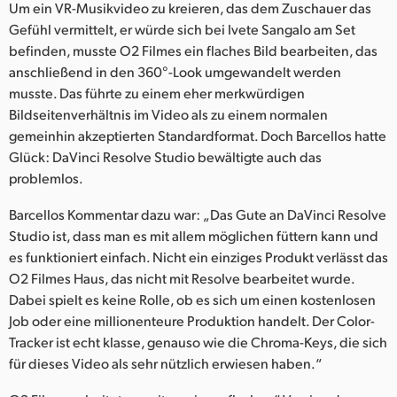
Um ein VR-Musikvideo zu kreieren, das dem Zuschauer das
UAE
Gefühl vermittelt, er würde sich bei Ivete Sangalo am Set
befinden, musste O2 Filmes ein flaches Bild bearbeiten, das
Ukraine
anschließend in den 360°-Look umgewandelt werden
musste. Das führte zu einem eher merkwürdigen
United Kingdom
Bildseitenverhältnis im Video als zu einem normalen
gemeinhin akzeptierten Standardformat. Doch Barcellos hatte
United States
Glück: DaVinci Resolve Studio bewältigte auch das
problemlos.
Barcellos Kommentar dazu war: „Das Gute an DaVinci Resolve
Studio ist, dass man es mit allem möglichen füttern kann und
es funktioniert einfach. Nicht ein einziges Produkt verlässt das
O2 Filmes Haus, das nicht mit Resolve bearbeitet wurde.
Dabei spielt es keine Rolle, ob es sich um einen kostenlosen
Job oder eine millionenteure Produktion handelt. Der Color-
Tracker ist echt klasse, genauso wie die Chroma-Keys, die sich
für dieses Video als sehr nützlich erwiesen haben.“