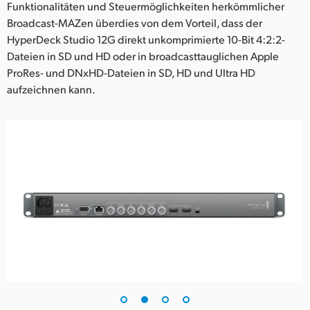
Funktionalitäten und Steuermöglichkeiten herkömmlicher
UAE
Broadcast-MAZen überdies von dem Vorteil, dass der
HyperDeck Studio 12G direkt unkomprimierte 10-Bit 4:2:2-
Ukraine
Dateien in SD und HD oder in broadcasttauglichen Apple
ProRes- und DNxHD-Dateien in SD, HD und Ultra HD
United Kingdom
aufzeichnen kann.
United States