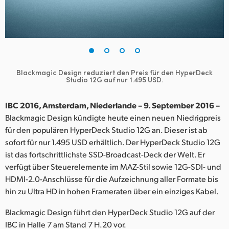
Finland
France
Germany
Blackmagic Design reduziert den Preis für den HyperDeck
Hong Kong SAR, China
Studio 12G auf nur 1.495 USD.
India
IBC 2016, Amsterdam, Niederlande – 9. September 2016 –
Blackmagic Design kündigte heute einen neuen Niedrigpreis
Italy
für den populären HyperDeck Studio 12G an. Dieser ist ab
sofort für nur 1.495 USD erhältlich. Der HyperDeck Studio 12G
Japan
ist das fortschrittlichste SSD-Broadcast-Deck der Welt. Er
Korea
verfügt über Steuerelemente im MAZ-Stil sowie 12G-SDI- und
HDMI-2.0-Anschlüsse für die Aufzeichnung aller Formate bis
Mexico
hin zu Ultra HD in hohen Frameraten über ein einziges Kabel.
Malaysia
Blackmagic Design führt den HyperDeck Studio 12G auf der
IBC in Halle 7 am Stand 7 H.20 vor.