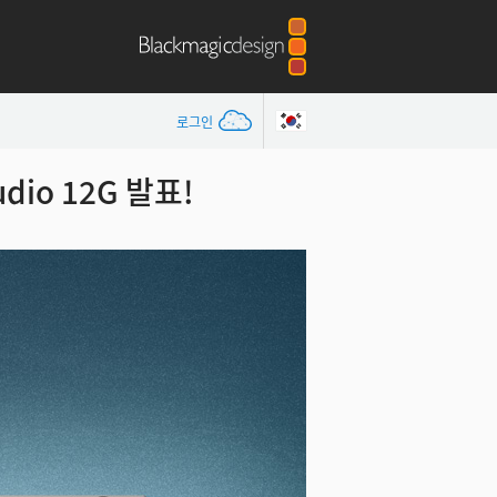
로그인
udio 12G 발표!