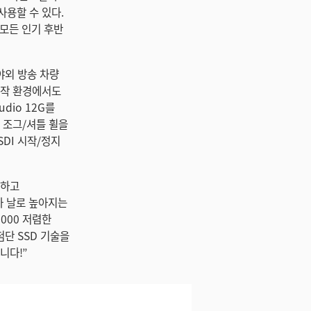
사용할 수 있다.
 등의 모든 인기 후반
 야외 방송 차량
제작 환경에서도
dio 12G를
 조그/셔틀 휠을
SDI 시작/정지
가하고
기가 날로 높아지는
1000 저렴한
최첨단 SSD 기술을
니다!”