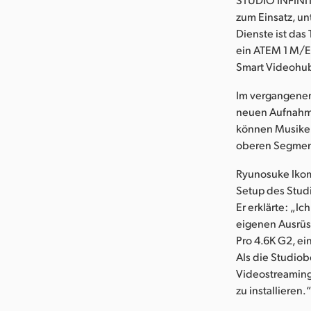
zum Einsatz, u
Dienste ist das
ein ATEM 1 M/E
Smart Videohub
Im vergangenen
neuen Aufnahme
können Musiker
oberen Segment
Ryunosuke Ikoma
Setup des Stud
Er erklärte: „I
eigenen Ausrüst
Pro 4.6K G2, e
Als die Studiob
Videostreaming 
zu installieren.