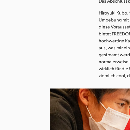
Das Abschlussk
Hiroyuki Kubo,
Umgebung mit s
diese Vorausse
bietet FREEDOM
hochwertige Ka
aus, was mir ei
gestreamt werd
normalerweise 
wirklich für di
ziemlich cool, d