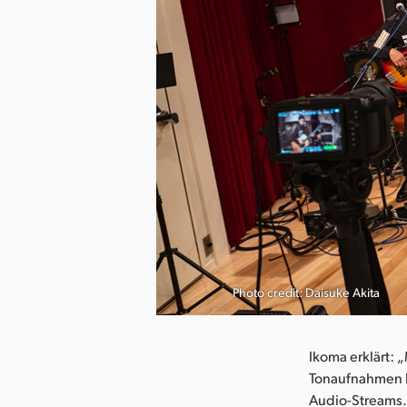
herunterladen
Photo credit: Daisuke Akita
Ikoma erklärt: 
Tonaufnahmen 
Audio-Streams. 