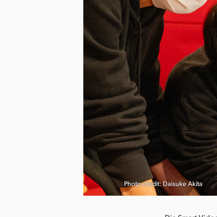
herunterladen
Photo credit: Daisuke Akita