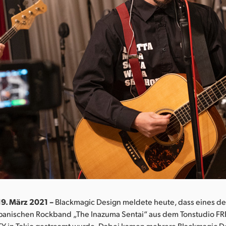
19. März 2021 –
Blackmagic Design meldete heute, dass eines de
apanischen Rockband „The Inazuma Sentai“ aus dem Tonstudio
Y in Tokio gestreamt wurde. Dabei kamen mehrere Blackmagic D