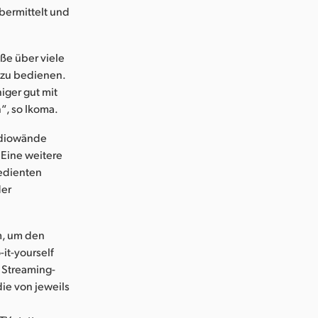
ermittelt und
ße über viele
 zu bedienen.
iger gut mit
“, so Ikoma.
tudiowände
 Eine weitere
bedienten
der
m, um den
-it-yourself
 Streaming-
ie von jeweils