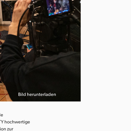
Bild herunterladen
Photo credit: 
le
TY hochwertige
ion zur