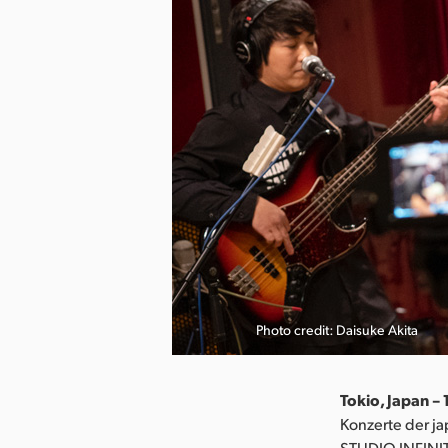
Photo credit: Daisuke Akita
Tokio, Japan – 
Konzerte der j
STUDIO INFINIT