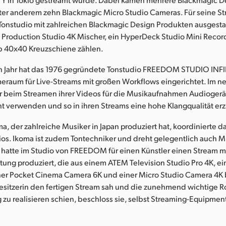
nter anderem zehn Blackmagic Micro Studio Cameras. Für seine S
 Tonstudio mit zahlreichen Blackmagic Design Produkten ausgesta
 Production Studio 4K Mischer, ein HyperDeck Studio Mini Recor
 40x40 Kreuzschiene zählen.
 Jahr hat das 1976 gegründete Tonstudio FREEDOM STUDIO INFI
raum für Live-Streams mit großen Workflows eingerichtet. Im n
 beim Streamen ihrer Videos für die Musikaufnahmen Audioger
 verwenden und so in ihren Streams eine hohe Klangqualität erz
, der zahlreiche Musiker in Japan produziert hat, koordinierte d
ios. Ikoma ist zudem Tontechniker und dreht gelegentlich auch M
ch hatte im Studio von FREEDOM für einen Künstler einen Stream m
ung produziert, die aus einem ATEM Television Studio Pro 4K, e
iner Pocket Cinema Camera 6K und einer Micro Studio Camera 4K
esitzerin den fertigen Stream sah und die zunehmend wichtige R
zu realisieren schien, beschloss sie, selbst Streaming-Equipmen
“