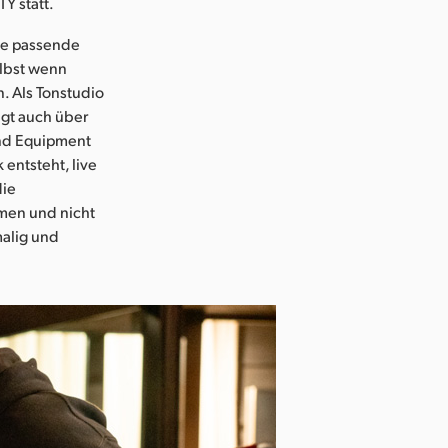
Y statt.
ine passende
elbst wenn
. Als Tonstudio
ügt auch über
und Equipment
 entsteht, live
die
hmen und nicht
malig und