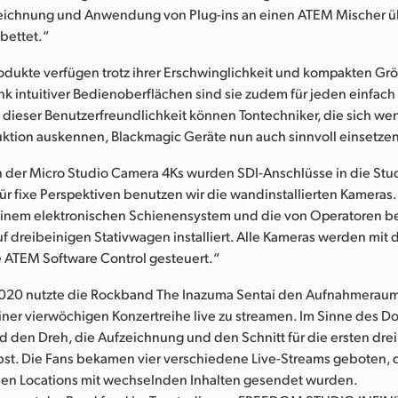
ichnung und Anwendung von Plug-ins an einen ATEM Mischer üb
bettet.“
odukte verfügen trotz ihrer Erschwinglichkeit und kompakten Grö
k intuitiver Bedienoberflächen sind sie zudem für jeden einfach
dieser Benutzerfreundlichkeit können Tontechniker, die sich wen
ktion auskennen, Blackmagic Geräte nun auch sinnvoll einsetzen
en der Micro Studio Camera 4Ks wurden SDI-Anschlüsse in die S
ür fixe Perspektiven benutzen wir die wandinstallierten Kameras.
 einem elektronischen Schienensystem und die von Operatoren 
f dreibeinigen Stativwagen installiert. Alle Kameras werden mit 
 ATEM Software Control gesteuert.“
020 nutzte die Rockband The Inazuma Sentai den Aufnahmerau
 einer vierwöchigen Konzertreihe live zu streamen. Im Sinne des Do
 den Dreh, die Aufzeichnung und den Schnitt für die ersten drei
st. Die Fans bekamen vier verschiedene Live-Streams geboten, d
hen Locations mit wechselnden Inhalten gesendet wurden.