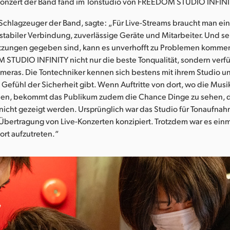
onzert der Band fand im Tonstudio von FREEDOM STUDIO INFINIT
 Schlagzeuger der Band, sagte: „Für Live-Streams braucht man e
tabiler Verbindung, zuverlässige Geräte und Mitarbeiter. Und s
tzungen gegeben sind, kann es unverhofft zu Problemen kommen
 STUDIO INFINITY nicht nur die beste Tonqualität, sondern verf
meras. Die Tontechniker kennen sich bestens mit ihrem Studio 
n Gefühl der Sicherheit gibt. Wenn Auftritte von dort, wo die Musik
en, bekommt das Publikum zudem die Chance Dinge zu sehen, 
nicht gezeigt werden. Ursprünglich war das Studio für Tonaufna
e Übertragung von Live-Konzerten konzipiert. Trotzdem war es ein
ort aufzutreten.“