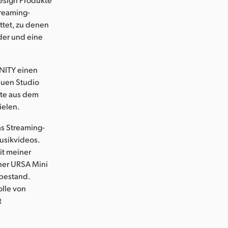
treaming-
ttet, zu denen
der und eine
NITY einen
euen Studio
äte aus dem
ielen.
as Streaming-
usikvideos.
it meiner
iner URSA Mini
 bestand.
olle von
t