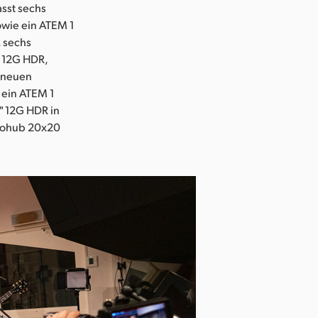
sst sechs
owie ein ATEM 1
 sechs
" 12G HDR,
n neuen
 ein ATEM 1
" 12G HDR in
deohub 20x20