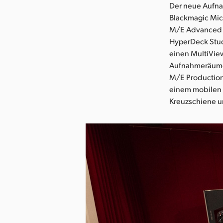
Der neue Aufn
Blackmagic Mic
M/E Advanced P
HyperDeck Stud
einen MultiView
Aufnahmeräumen
M/E Production
einem mobilen 
Kreuzschiene u