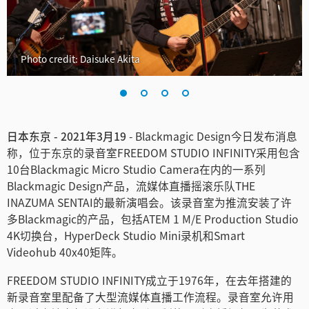
Finland
France
Photo credit: Daisuke Akita
Germany
中国香港
日本东京 - 2021年3月19
- Blackmagic Design今日发布消息
India
称，位于东京的录音室FREEDOM STUDIO INFINITY采用包含
Italy
10台Blackmagic Micro Studio Camera在内的一系列
Blackmagic Design产品，流媒体直播摇滚乐队THE
Japan
INAZUMA SENTAI的最新演唱会。该录音室为推流安装了许
多Blackmagic的产品，包括ATEM 1 M/E Production Studio
Korea
4K切换台，HyperDeck Studio Mini录机和Smart
Videohub 40x40矩阵。
Mexico
FREEDOM STUDIO INFINITY成立于1976年，在去年搭建的
Malaysia
新录音室里配备了大型流媒体直播工作流程。录音室允许用