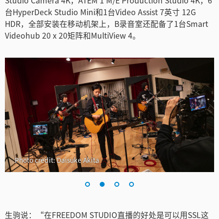
Studio Camera 4K，ATEM 1 M/E Production Studio 4K，6
Turkey
台HyperDeck Studio Mini和1台Video Assist 7英寸 12G
UAE
HDR，全部安装在移动机架上，B录音室还配备了1台Smart
Videohub 20 x 20矩阵和MultiView 4。
Ukraine
United Kingdom
United States
Photo credit: Daisuke Akita
生驹说：“在FREEDOM STUDIO直播的好处是可以用SSL这