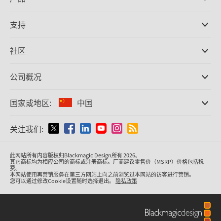
专业摄影机
支持
DaVinci Resolve和Fusion软件
ATEM Production Switcher系列
经销商
社区
Ultimatte
支持中心
硬盘录机
联系我们
Splice社区
公司概况
采集和输出
Cintel胶片扫描
办事处
格式转换
国家或地区:
中国
关于我们
广播级转换器
合作伙伴
监看
请选择国家或地区
关注我们:
媒体
网络存储
MultiView
Argentina
此网站所有内容版权归Blackmagic Design所有 2026。
信号分配
其它商标均为相应公司的商标或注册商标。厂商建议零售价（MSRP）价格包括税
费。
流媒体直播及编码
Australia
本网站使用再营销服务在第三方网站上向之前浏览过本网站的访客进行营销。
您可以通过修改Cookie设置随时选择退出。
隐私政策
Austria
Brazil