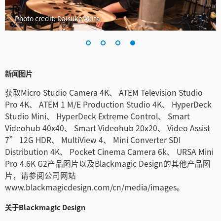
Photo credit: Daisuke Akita
新闻图片
获取Micro Studio Camera 4K、 ATEM Television Studio
Pro 4K、 ATEM 1 M/E Production Studio 4K、 HyperDeck
Studio Mini、 HyperDeck Extreme Control、 Smart
Videohub 40x40、 Smart Videohub 20x20、 Video Assist
7” 12G HDR、 MultiView 4、 Mini Converter SDI
Distribution 4K、 Pocket Cinema Camera 6k、 URSA Mini
Pro 4.6K G2产品图片以及Blackmagic Design的其他产品图
片，请参阅公司网站
www.blackmagicdesign.com/cn/media/images。
关于Blackmagic Design