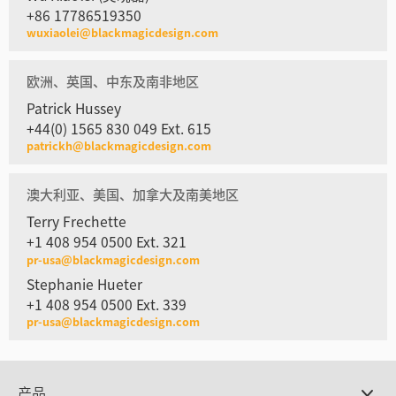
+86 17786519350
wuxiaolei@blackmagicdesign.com
欧洲、英国、中东及南非地区
Patrick Hussey
+44(0) 1565 830 049 Ext. 615
patrickh@blackmagicdesign.com
澳大利亚、美国、加拿大及南美地区
Terry Frechette
+1 408 954 0500 Ext. 321
pr-usa@blackmagicdesign.com
Stephanie Hueter
+1 408 954 0500 Ext. 339
pr-usa@blackmagicdesign.com
产品