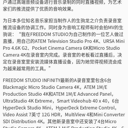
户通过高端音频设备进行音乐录制的同时直播视频，为艺术
Netherlands
家们的推流提供了优质的音响效果。
New Zealand
为日本多位知名音乐家担当制作人的生驹龙之介负责录音室
推流设备的协调工作。同时身为音响工程师有时会拍MV的生
Norway
驹说：“我在FREEDOM STUDIO为自己制作的一位艺人做过
直播，用自己的ATEM Television Studio Pro 4K、URSA Mini
Poland
Pro 4.6K G2、Pocket Cinema Camera 6K和Micro Studio
Portugal
Camera 4K在录音室内完成。录音室的老板看过直播后，决
定在录音室里安装流媒体直播设备，因为她觉得视频流会成
Singapore
为越来越常用的工具。”
South Africa
FREEDOM STUDIO INFINITY最新的A录音室里包含6台
Blackmagic Micro Studio Camera 4K，ATEM 1M/E
Spain
Production Studio 4K和ATEM 1M/E Advanced Panel，
UltraStudio 4K Extreme，Smart Videohub 40 x 40，6台
Sweden
HyperDeck Studio Mini，HyperDeck Extreme Control，
Video Assist 7英寸 12G HDR，MultiView 4和Mini Converter
中华台北
SDI Distribution 4K。其他新录音室中还安装了4台Micro