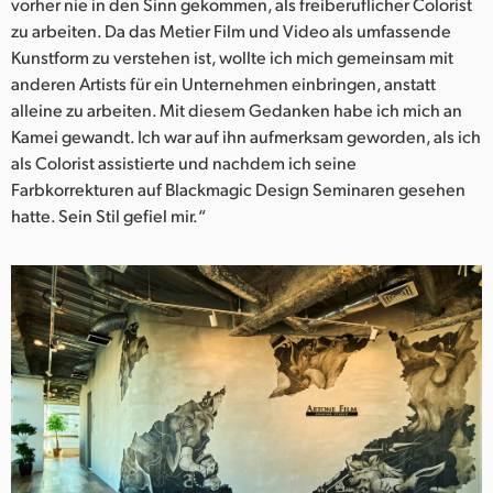
vorher nie in den Sinn gekommen, als freiberuflicher Colorist
UAE
zu arbeiten. Da das Metier Film und Video als umfassende
Kunstform zu verstehen ist, wollte ich mich gemeinsam mit
Ukraine
anderen Artists für ein Unternehmen einbringen, anstatt
alleine zu arbeiten. Mit diesem Gedanken habe ich mich an
United Kingdom
Kamei gewandt. Ich war auf ihn aufmerksam geworden, als ich
als Colorist assistierte und nachdem ich seine
United States
Farbkorrekturen auf Blackmagic Design Seminaren gesehen
hatte. Sein Stil gefiel mir.“