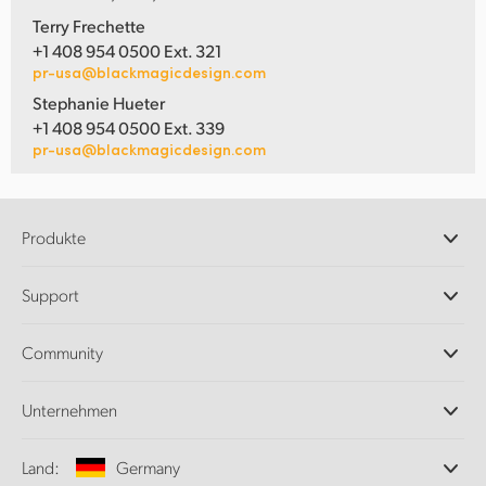
Terry Frechette
+1 408 954 0500 Ext. 321
pr-usa@blackmagicdesign.com
Stephanie Hueter
+1 408 954 0500 Ext. 339
pr-usa@blackmagicdesign.com
Produkte
Professionelle Kameras
Support
DaVinci Resolve und Fusion Software
ATEM Produktionsmischer
Händler
Community
Ultimatte
Support-Center
Diskrekorder
Kontakt
Splice Community
Unternehmen
Aufzeichnung und Wiedergabe
Cintel Scanner
Büros
Norm- und Formatwandlung
Land:
Germany
Informationen über uns