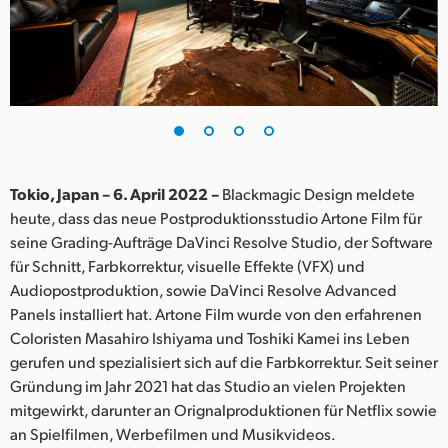
Finland
France
Germany
Hong Kong SAR, China
India
Tokio, Japan – 6. April 2022 –
Blackmagic Design meldete
heute, dass das neue Postproduktionsstudio Artone Film für
Italy
seine Grading-Aufträge DaVinci Resolve Studio, der Software
für Schnitt, Farbkorrektur, visuelle Effekte (VFX) und
Japan
Audiopostproduktion, sowie DaVinci Resolve Advanced
Panels installiert hat. Artone Film wurde von den erfahrenen
Korea
Coloristen Masahiro Ishiyama und Toshiki Kamei ins Leben
gerufen und spezialisiert sich auf die Farbkorrektur. Seit seiner
Mexico
Gründung im Jahr 2021 hat das Studio an vielen Projekten
Malaysia
mitgewirkt, darunter an Orignalproduktionen für Netflix sowie
an Spielfilmen, Werbefilmen und Musikvideos.