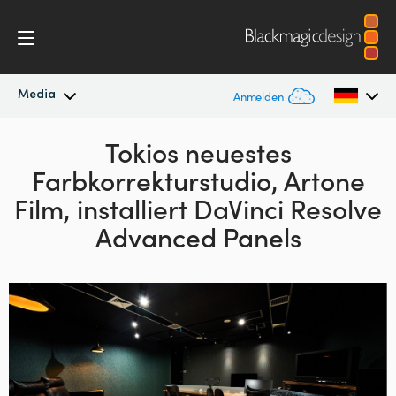
Media
Anmelden
Neueste Nachrichten
Tokios neuestes
Argentina
Farbkorrekturstudio,
Artone
Australia
Nachrichtenarchiv
Film,
installiert DaVinci Resolve
Austria
Advanced Panels
Pressebilder
Brazil
Canada
China
Denmark