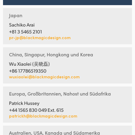
Japan
Sachiko Arai
+81 3 5465 2101
pr-jp@blackmagicdesign.com
China, Singapur, Hongkong und Korea
Wu Xiaolei (吴晓磊)
+86 17786519350
wuxiaolei@blackmagicdesign.com
Europa, Großbritannien, Nahost und Südafrika
Patrick Hussey
+44 1565 830 049 Ext. 615
patrickh@blackmagicdesign.com
Australien, USA, Kanada und Südamerika