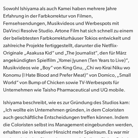
Netherlands
Sowohl Ishiyama als auch Kamei haben mehrere Jahre
New Zealand
Erfahrung in der Farbkorrektur von Filmen,
Fernsehsendungen, Musikvideos und Werbespots mit
Norway
DaVinci Resolve Studio. Artone Film hat sich schnell zu einem
der beliebtesten Farbkorrekturhäuser Tokios entwickelt und
Poland
zahlreiche Projekte fertiggestellt, darunter die Netflix-
Originale „Asakusa Kid“ und „The Journalist“, den für März
Portugal
angekündigten Spielfilm „Yomei Jyunen (Ten Years to Live)“,
Singapore
Musikvideos wie „Boy“ von King Gnu, „Chi wo Kirai Niku wo
Konomu (I Hate Blood and Prefer Meat)“ von Domico, „Small
South Africa
World“ von Bump of Chicken sowie TV-Werbespots für
Unternehmen wie Taisho Pharmaceutical und UQ mobile.
Spain
Ishiyama beschreibt, wie es zur Gründung des Studios kam:
Sweden
„Ich wollte ein Unternehmen gründen, in dem Coloristen
auch geschäftliche Entscheidungen treffen können. Indem
Chinese Taipei
die Coloristen selbst ins Management eingebunden werden,
erhalten sie in kreativer Hinsicht mehr Spielraum. Es war mir
Turkey