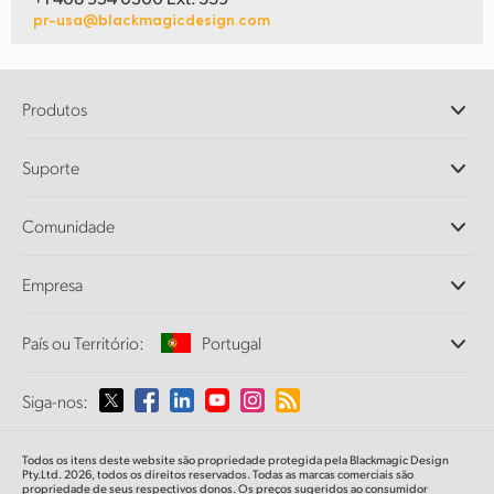
pr-usa@blackmagicdesign.com
Produtos
Câmeras Profissionais
Suporte
DaVinci Resolve e Fusion
Switchers de Produção ATEM
Revendedores
Comunidade
Ultimatte
Central de Suporte Técnico
Gravadores de Disco
Fale Conosco
Comunidade Splice
Empresa
Captura e Reprodução
Cintel Scanner
Escritórios
Conversão de Padrões
País ou Território:
Portugal
Sobre a Blackmagic Design
Conversores Broadcast
Parcerias
Monitoramento
Selecione seu país ou território
Siga-nos:
Imprensa
Armazenamento em Rede
MultiView
Argentina
Todos os itens deste website são propriedade protegida pela Blackmagic Design
Roteamento e Distribuição
Pty.Ltd. 2026, todos os direitos reservados. Todas as marcas comerciais são
propriedade de seus respectivos donos. Os preços sugeridos ao consumidor