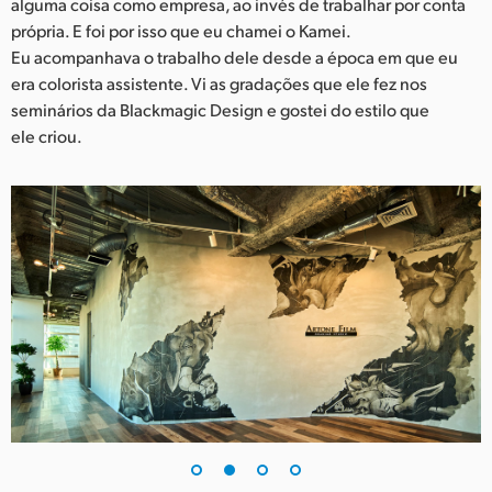
alguma coisa como empresa, ao invés de trabalhar por conta
UAE
própria. E foi por isso que eu chamei o Kamei.
Eu acompanhava o trabalho dele desde a época em que eu
Ukraine
era colorista assistente. Vi as gradações que ele fez nos
seminários da Blackmagic Design e gostei do estilo que
United Kingdom
ele criou.
United States