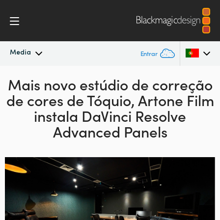
Media
Entrar
Mais novo estúdio de correção
Novidades
Argentina
de
cores de Tóquio,
Artone Film
Australia
Arquivo
instala
DaVinci Resolve
Austria
Advanced Panels
Imagens para Imprensa
Brazil
Canada
China
Denmark