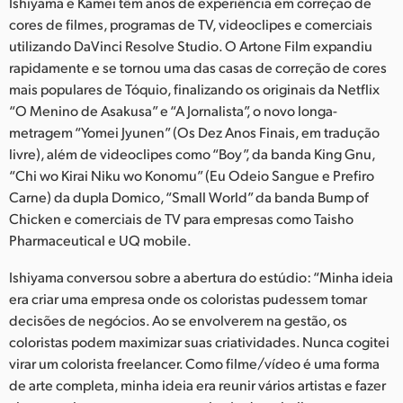
Netherlands
Ishiyama e Kamei têm anos de experiência em correção de
cores de filmes, programas de TV, videoclipes e comerciais
New Zealand
utilizando DaVinci Resolve Studio. O Artone Film expandiu
rapidamente e se tornou uma das casas de correção de cores
Norway
mais populares de Tóquio, finalizando os originais da Netflix
“O Menino de Asakusa” e “A Jornalista”, o novo longa-
Poland
metragem “Yomei Jyunen” (Os Dez Anos Finais, em tradução
livre), além de videoclipes como “Boy”, da banda King Gnu,
Portugal
“Chi wo Kirai Niku wo Konomu” (Eu Odeio Sangue e Prefiro
Singapore
Carne) da dupla Domico, “Small World” da banda Bump of
Chicken e comerciais de TV para empresas como Taisho
South Africa
Pharmaceutical e UQ mobile.
Spain
Ishiyama conversou sobre a abertura do estúdio: “Minha ideia
era criar uma empresa onde os coloristas pudessem tomar
Sweden
decisões de negócios. Ao se envolverem na gestão, os
coloristas podem maximizar suas criatividades. Nunca cogitei
Chinese Taipei
virar um colorista freelancer. Como filme/vídeo é uma forma
de arte completa, minha ideia era reunir vários artistas e fazer
Turkey