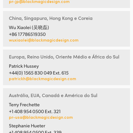
pr-jp@blackmagicdesign.com
China, Singapura, Hong Kong e Coreia
Wu Xiaolei (吴晓磊)
+86 17786519350
wuxiaolei@blackmagicdesign.com
Europa, Reino Unido, Oriente Médio e África do Sul
Patrick Hussey
+44(0) 1565 830 049 Ext. 615
patrickh@blackmagicdesign.com
Austrália, EUA, Canadá e América do Sul
Terry Frechette
+1 408 954 0500 Ext. 321
pr-usa@blackmagicdesign.com
Stephanie Hueter
+1 408 954 0500 Ext. 339