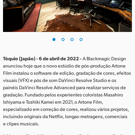
Finland
France
Germany
Hong Kong SAR, China
India
Tóquio (Japão) - 6 de abril de 2022 -
A Blackmagic Design
anunciou hoje que o novo estúdio de pós-produção Artone
Italy
Film instalou o software de edição, gradação de cores, efeitos
visuais (VFX) e pós de som DaVinci Resolve Studio e os
Japan
painéis DaVinci Resolve Advanced para realizar serviços de
gradação. Fundado pelos experientes coloristas Masahiro
Korea
Ishiyama e Toshiki Kamei em 2021, o Artone Film,
especializado em correção de cores, realizou vários projetos,
Mexico
incluindo originais da Netflix, longas-metragens, comerciais
Malaysia
e clipes musicais.