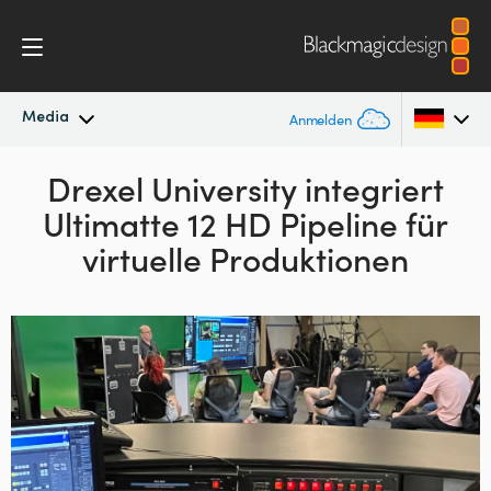
Media
Anmelden
Neueste Nachrichten
Drexel University
integriert
Argentina
Ultimatte 12 HD
Pipeline für
Australia
Nachrichtenarchiv
virtuelle Produktionen
Austria
Pressebilder
Brazil
Canada
China
Denmark