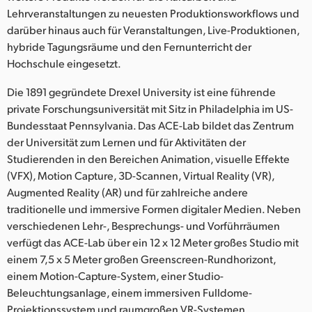
Netherlands
Lehrveranstaltungen zu neuesten Produktionsworkflows und
darüber hinaus auch für Veranstaltungen, Live-Produktionen,
New Zealand
hybride Tagungsräume und den Fernunterricht der
Norway
Hochschule eingesetzt.
Poland
Die 1891 gegründete Drexel University ist eine führende
private Forschungsuniversität mit Sitz in Philadelphia im US-
Portugal
Bundesstaat Pennsylvania. Das ACE-Lab bildet das Zentrum
der Universität zum Lernen und für Aktivitäten der
Singapore
Studierenden in den Bereichen Animation, visuelle Effekte
(VFX), Motion Capture, 3D-Scannen, Virtual Reality (VR),
South Africa
Augmented Reality (AR) und für zahlreiche andere
traditionelle und immersive Formen digitaler Medien. Neben
Spain
verschiedenen Lehr-, Besprechungs- und Vorführräumen
Sweden
verfügt das ACE-Lab über ein 12 x 12 Meter großes Studio mit
einem 7,5 x 5 Meter großen Greenscreen-Rundhorizont,
Chinese Taipei
einem Motion-Capture-System, einer Studio-
Beleuchtungsanlage, einem immersiven Fulldome-
Turkey
Projektionssystem und raumgroßen VR-Systemen.