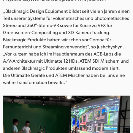
UAE
„Blackmagic Design Equipment bildet seit vielen Jahren einen
Teil unserer Systeme für volumetrisches und photometrisches
Ukraine
Stereo und 360°-Stereo-VR sowie für Kurse zu VFX für
Greenscreen-Compositing und 3D-Kamera-Tracking.
United Kingdom
Blackmagic Produkte haben wir schon vor Corona für
United States
Fernunterricht und Streaming verwendet“, so Jushchyshyn.
„Vor kurzem habe ich im Hauptlehrraum des ACE-Labs die
A/V-Architektur mit Ultimatte 12 HDs, ATEM SDI Mischern und
anderen Blackmagic Produkten umfassend modernisiert.
Die Ultimatte Geräte und ATEM Mischer haben bei uns eine
wahre Transformation bewirkt.“