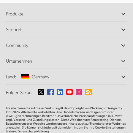
Produkte
Professionelle Kameras
Support
DaVinci Resolve und Fusion Software
ATEM Produktionsmischer
Händler
Community
Ultimatte
Support-Center
Diskrekorder
Kontakt
Splice Community
Unternehmen
Aufzeichnung und Wiedergabe
Cintel Scanner
Büros
Norm- und Formatwandlung
Land:
Germany
Informationen über uns
Broadcasting-Konverter
Partner
Monitoring
Wählen Sie Ihr Land aus
Folgen Sie uns:
Medien
Netzwerkspeicher
MultiView
Argentina
Für alle Elemente auf dieser Website gilt das Copyright von Blackmagic Design Pty.
Signalverteilung und Distribution
Ltd. 2026. Alle Rechte vorbehalten. Alle Handelsmarken sind Eigentum ihrer
jeweiligen rechtmäßigen Besitzer. *Unverbindliche Preisempfehlungen inkl. MwSt.
Streaming und Encoding
Australia
zzgl. Versand- und Zustellungskosten. Diese Website nutzt Remarketing-Dienste.
Besuchern unserer Website werden unsere Inhalte auch auf Fremdanbieter-Websites
angezeigt. Sie können sich jederzeit abmelden, indem Sie Ihre Cookie-Einstellungen
ändern.
Datenschutzerklärung
Austria