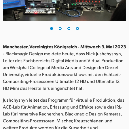
Finland
France
Germany
Hong Kong SAR, China
Manchester, Vereinigtes Königreich - Mittwoch 3. Mai 2023
-
Blackmagic Design meldete heute, dass Nick Jushchyshyn,
India
Leiter des Fachbereichs Digital Media and Virtual Production
am Westphal College of Media Arts and Design der Drexel
Italy
University, virtuelle Produktionsworkflows mit den Echtzeit-
Japan
Compositing-Prozessoren Ultimatte 12 HD und Ultimatte 12
HD Mini des Herstellers eingerichtet hat.
Korea
Jushchyshyn leitet das Programm für virtuelle Produktion, das
Mexico
ACE-Lab für Animation, Erfassung und Effekte sowie das IRL-
Lab für immersive Recherchen. Blackmagic Design Kameras,
Malaysia
Compositing-Prozessoren, Mischer, Kreuzschienen und
weitere Produkte werden für die Kursarbeit und