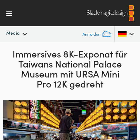
Media
Anmelden
Neueste Nachrichten
Immersives 8K-Exponat für
Argentina
Taiwans
National Palace
Australia
Nachrichtenarchiv
Museum
mit URSA Mini
Austria
Pro 12K gedreht
Pressebilder
Brazil
Canada
China
Denmark