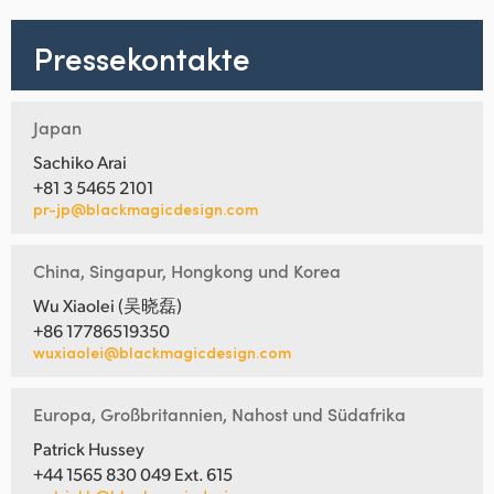
Pressekontakte
Japan
Sachiko Arai
+81 3 5465 2101
pr-jp@blackmagicdesign.com
China, Singapur, Hongkong und Korea
Wu Xiaolei (吴晓磊)
+86 17786519350
wuxiaolei@blackmagicdesign.com
Europa, Großbritannien, Nahost und Südafrika
Patrick Hussey
+44 1565 830 049 Ext. 615