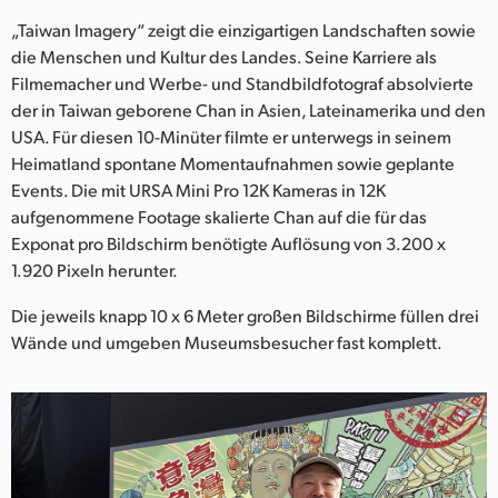
Netherlands
„Taiwan Imagery“ zeigt die einzigartigen Landschaften sowie
New Zealand
die Menschen und Kultur des Landes. Seine Karriere als
Filmemacher und Werbe- und Standbildfotograf absolvierte
Norway
der in Taiwan geborene Chan in Asien, Lateinamerika und den
USA. Für diesen 10-Minüter filmte er unterwegs in seinem
Poland
Heimatland spontane Momentaufnahmen sowie geplante
Events. Die mit URSA Mini Pro 12K Kameras in 12K
Portugal
aufgenommene Footage skalierte Chan auf die für das
Singapore
Exponat pro Bildschirm benötigte Auflösung von 3.200 x
1.920 Pixeln herunter.
South Africa
Die jeweils knapp 10 x 6 Meter großen Bildschirme füllen drei
Spain
Wände und umgeben Museumsbesucher fast komplett.
Sweden
Chinese Taipei
Turkey