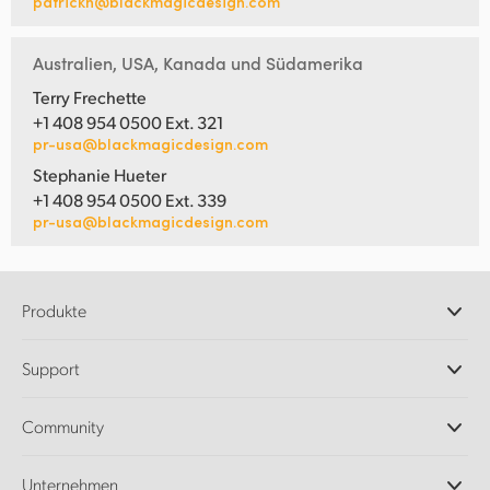
patrickh@blackmagicdesign.com
Australien, USA, Kanada und Südamerika
Terry Frechette
+1 408 954 0500 Ext. 321
pr-usa@blackmagicdesign.com
Stephanie Hueter
+1 408 954 0500 Ext. 339
pr-usa@blackmagicdesign.com
Produkte
Professionelle Kameras
Support
DaVinci Resolve und Fusion Software
ATEM Produktionsmischer
Händler
Community
Ultimatte
Support-Center
Diskrekorder
Kontakt
Splice Community
Unternehmen
Aufzeichnung und Wiedergabe