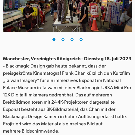
Finland
France
Germany
Hong Kong SAR, China
India
Manchester, Vereinigtes Königreich - Dienstag 18. Juli 2023
-
Blackmagic Design gab heute bekannt, dass der
Italy
preisgekrönte Kinematograf Frank Chan kürzlich den Kurzfilm
„Taiwan Imagery“ für ein immersives Exponat im National
Japan
Palace Museum in Taiwan mit einer Blackmagic URSA Mini Pro
12K Digitalfilmkamera gedreht hat. Das auf mehreren
Korea
Breitbildmonitoren mit 24 4K-Projektoren dargestellte
Exponat besteht aus 8K-Bildmaterial, das Chan mit der
Mexico
Blackmagic Design Kamera in hoher Auflösung erfasst hatte.
Malaysia
Projiziert wird das Material als einzelnes Bild auf
mehrere Bildschirmwände.