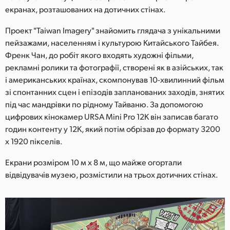
Netherlands
екранах, розташованих на дотичних стінах.
New Zealand
Проект "Taiwan Imagery" знайомить глядача з унікальними
пейзажами, населенням і культурою Китайського Тайбея.
Norway
Френк Чан, до робіт якого входять художні фільми,
рекламні ролики та фотографії, створені як в азійських, так
Poland
і американських країнах, скомпонував 10-хвилинний фільм
Portugal
зі спонтанних сцен і епізодів запланованих заходів, знятих
під час мандрівки по рідному Тайваню. За допомогою
Singapore
цифрових кінокамер URSA Mini Pro 12K він записав багато
годин контенту у 12K, який потім обрізав до формату 3200
South Africa
x 1920 пікселів.
Spain
Екрани розміром 10 м х 8 м, що майже огортали
відвідувачів музею, розмістили на трьох дотичних стінах.
Sweden
Chinese Taipei
Turkey