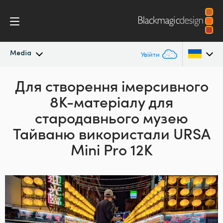
Media
Увійти
Останні новини
Для створення
імерсивного
Argentina
8K-матеріалу для
Australia
Архів новин
стародавнього музею
Austria
Тайваню використали URSA
Галерея зображень
Mini Pro 12K
Brazil
Canada
China
Denmark