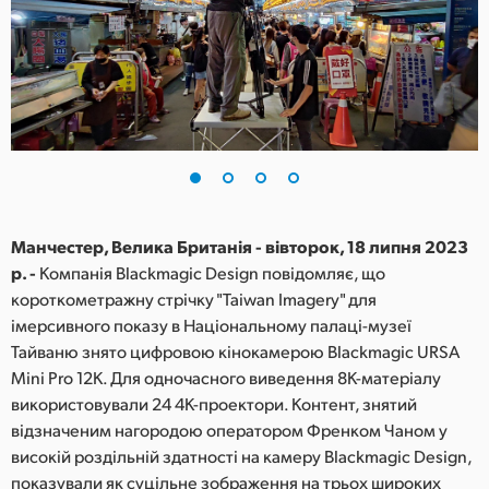
Finland
France
Germany
Hong Kong SAR, China
India
Манчестер, Велика Британія - вівторок, 18 липня 2023
Italy
р. -
Компанія Blackmagic Design повідомляє, що
короткометражну стрічку "Taiwan Imagery" для
Japan
імерсивного показу в Національному палаці-музеї
Korea
Тайваню знято цифровою кінокамерою Blackmagic URSA
Mini Pro 12K. Для одночасного виведення 8K-матеріалу
Mexico
використовували 24 4K-проектори. Контент, знятий
відзначеним нагородою оператором Френком Чаном у
Malaysia
високій роздільній здатності на камеру Blackmagic Design,
показували як суцільне зображення на трьох широких