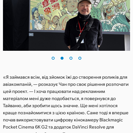
UAE
Ukraine
United Kingdom
United States
«Я займався всім, від зйомок їжі до створення роликів для
авіакомпаній, — розказує Чан про своє рішення розпочати
цей проект. — І хоча працювати над рекламним
матеріалом мені дуже подобається, я повернувся до
Тайваню, аби зробити щось значне. Ще мені хотілося
краще познайомитися з цією країною. Саме тоді я вперше
почав використовувати цифрову кінокамеру Blackmagic
Pocket Cinema 6K G2 та додаток DaVinci Resolve для