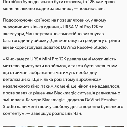
Потрібно було до всього бути готовим, і з 12K-камерою
мене не лякало жодне завдання», — пояснює він.
Подорожуючи країною на позашляховику, у якому
знаходилися кілька одиниць URSA Mini Pro 12K та
аксесуари, Чан переважно самостійно виконував
багатогодинну зйомку. Для монтажу та грейдингу стрічки
він використовував додаток DaVinci Resolve Studio.
«Кінокамера URSA Mini Pro 12K давала мені можливість
миттєво приступати до зйомок, а також бути впевненим,
що отримані зображення матимуть необхідну
деталізацією. Ще кілька років тому виробникам
незалежного кіно, таким як мені, це ніколи не вдавалося,
проте завдяки рішенням Blackmagic ситуація радикально
змінилася. Камери Blackmagic і додаток DaVinci Resolve
Studio дали мені творчу свободу для створення будь-якого
контенту», — завершує розповідь Чан.