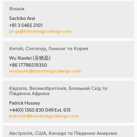
Японія
Sachiko Arai
+81 3 5465 2101
pr-jp@blackmagicdesign.com
Китай, Сінгапур, Гонконг та Корея
Wu Xiaolei (吴晓磊)
+86 17786519350
wuxiaolei@blackmagicdesign.com
Європа, Великобританія, Близький Схід та
Південна Африка
Patrick Hussey
+44(0) 1565 830 049 Ext. 615
patrickh@blackmagicdesign.com
Австралія, США, Канада та Південна Америка