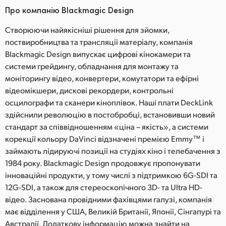
Про компанію Blackmagic Design
Створюючи найякісніші рішення для зйомки,
поствиробництва та трансляції матеріалу, компанія
Blackmagic Design випускає цифрові кінокамери та
системи грейдингу, обладнання для монтажу та
моніторингу відео, конвертери, комутатори та ефірні
відеомікшери, дискові рекордери, контрольні
осцилографи та сканери кіноплівок. Наші плати DeckLink
здійснили революцію в постобробці, встановивши новий
стандарт за співвідношенням «ціна – якість», а системи
корекції кольору DaVinci відзначені премією Emmy™ і
займають лідируючі позиції на студіях кіно і телебачення з
1984 року. Blackmagic Design продовжує пропонувати
інноваційні продукти, у тому числі з підтримкою 6G-SDI та
12G-SDI, а також для стереоскопічного 3D- та Ultra HD-
відео. Заснована провідними фахівцями галузі, компанія
має відділення у США, Великій Британії, Японії, Сінгапурі та
Австралії. Додаткову інформацію можна знайти на