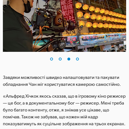
Завдяки можливості швидко налаштовувати та пакувати
обладнання Чан міг користуватися камерою самостійно.
«Альфред Хічкок якось сказав, що в ігровому кіно режисер
— це бог, а в документальному бог — режисер. Мені треба
було багато контенту, отже, я знімав усе цікаве, що
помічав. Також не забував, що кожен мій кадр
показуватимуть як суцільне зображення на трьох екранах.