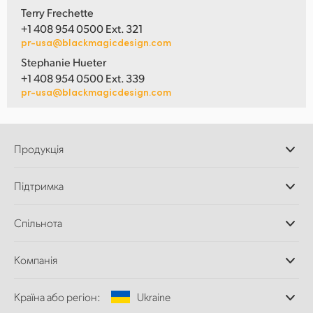
Terry Frechette
+1 408 954 0500 Ext. 321
pr-usa@blackmagicdesign.com
Stephanie Hueter
+1 408 954 0500 Ext. 339
pr-usa@blackmagicdesign.com
Продукція
Професійні камери
Підтримка
Додатки DaVinci
Resolve і Fusion
Дилери
Спільнота
Відеомікшери ATEM
Центр підтримки
Ultimatte
Зворотній зв'язок
Splice Community
Компанія
Дискові рекордери
Захоплення
Офіси
та відтворення
Країна або регіон:
Ukraine
Про нас
Сканер Cintel