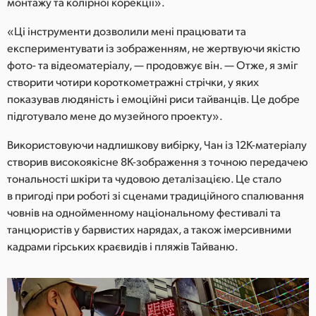
монтажу та колірної корекції».
«Ці інструменти дозволили мені працювати та
експериментувати із зображенням, не жертвуючи якістю
фото- та відеоматеріалу, — продовжує він. — Отже, я зміг
створити чотири короткометражні стрічки, у яких
показував людяність і емоційні риси тайванців. Це добре
підготувало мене до музейного проекту».
Використовуючи надлишкову вибірку, Чан із 12K-матеріалу
створив високоякісне 8K-зображення з точною передачею
тональності шкіри та чудовою деталізацією. Це стало
в пригоді при роботі зі сценами традиційного спалювання
човнів на однойменному національному фестивалі та
танцюристів у барвистих нарядах, а також імерсивними
кадрами гірських краєвидів і пляжів Тайваню.