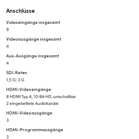
Netherlands
Anschlüsse
New Zealand
Videoeingänge insgesamt
Norway
9
Videoausgänge insgesamt
Poland
4
Portugal
Aux-Ausgänge insgesamt
4
Singapore
SDI-Raten
1,5 G; 3 G
South Africa
HDMI-Videoeingänge
Spain
8 HDMI Typ A, 10-Bit-HD, umschaltbar
2 eingebettete Audiokanäle
Sweden
HDMI-Videoausgänge
3
Chinese Taipei
HDMI-Programmausgänge
Turkey
3