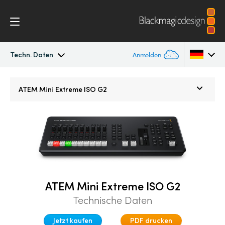
Techn. Daten
Anmelden
ATEM Mini
Argentina
ATEM Mini Extreme ISO G2
Australia
Workflow
Austria
Softwaresteuerung
Brazil
Erste Schritte
Canada
ATEM Mini Extreme ISO G2
Editing
China
Technische Daten
Denmark
Advanced Panel
Jetzt kaufen
PDF drucken