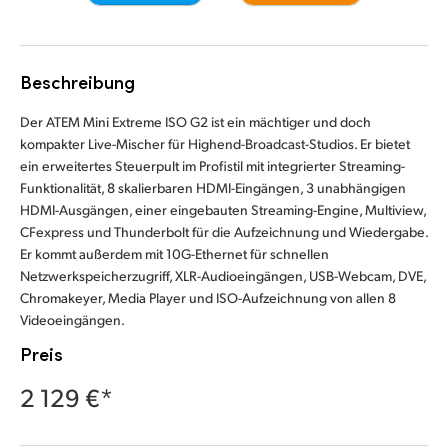
Finland
Kamerasteuerung
France
Beschreibung
Techn. Daten
Germany
Der ATEM Mini Extreme ISO G2 ist ein mächtiger und doch
kompakter Live-Mischer für Highend-Broadcast-Studios. Er bietet
Hong Kong SAR, China
ein erweitertes Steuerpult im Profistil mit integrierter Streaming-
Funktionalität, 8 skalierbaren HDMI-Eingängen, 3 unabhängigen
India
HDMI-Ausgängen, einer eingebauten Streaming-Engine, Multiview,
CFexpress und Thunderbolt für die Aufzeichnung und Wiedergabe.
Italy
Er kommt außerdem mit 10G-Ethernet für schnellen
Netzwerkspeicherzugriff, XLR-Audioeingängen, USB-Webcam, DVE,
Japan
Chromakeyer, Media Player und ISO-Aufzeichnung von allen 8
Videoeingängen.
Korea
Preis
Mexico
2 129 €*
Malaysia