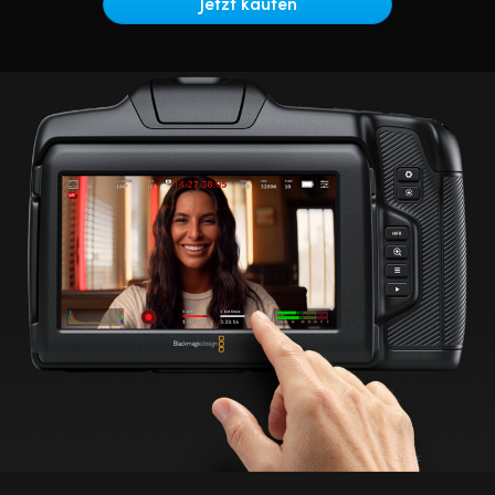
Netherlands
Jetzt kaufen
New Zealand
Norway
Poland
Portugal
Singapore
South Africa
Spain
Sweden
Chinese Taipei
Turkey