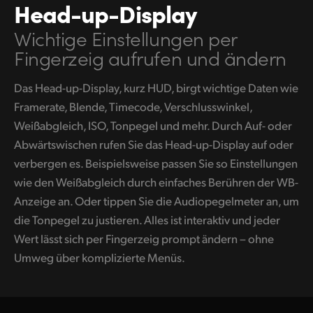
Head-up-Display
UAE
Wichtige Einstellungen
per
Ukraine
Fingerzeig aufrufen und ändern
United Kingdom
Das Head-up-Display, kurz HUD, birgt wichtige Daten wie
Framerate, Blende, Timecode, Verschlusswinkel,
United States
Weißabgleich, ISO, Tonpegel und mehr. Durch Auf- oder
Abwärtswischen rufen Sie das Head-up-Display auf oder
verbergen es. Beispielsweise passen Sie so Einstellungen
wie den Weißabgleich durch einfaches Berühren der WB-
Anzeige an. Oder tippen Sie die Audiopegelmeter an, um
die Tonpegel zu justieren. Alles ist interaktiv und jeder
Wert lässt sich per Fingerzeig prompt ändern – ohne
Umweg über komplizierte Menüs.