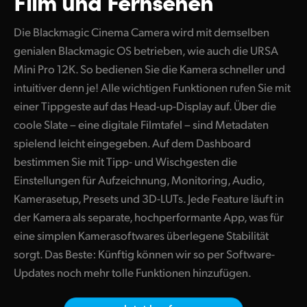
Film und Fernsehen
Finland
Techn. Daten
Die Blackmagic Cinema Camera wird mit demselben
France
genialen Blackmagic OS betrieben, wie auch die URSA
Mini Pro 12K.
So bedienen
Sie die Kamera schneller und
Germany
intuitiver denn je! Alle wichtigen Funktionen rufen Sie mit
Hong Kong SAR, China
einer Tippgeste auf
das Head-up-Display auf.
Über die
coole Slate – eine digitale Filmtafel – sind Metadaten
India
spielend leicht eingegeben.
Auf dem
Dashboard
bestimmen Sie mit Tipp- und Wischgesten die
Italy
Einstellungen für Aufzeichnung, Monitoring, Audio,
Japan
Kamerasetup, Presets und 3D-LUTs. Jede Feature läuft in
der Kamera als separate, hochperformante App, was für
Korea
eine simplen Kamerasoftwares überlegene Stabilität
Mexico
sorgt. Das Beste: Künftig können wir so per Software-
Updates noch mehr tolle Funktionen hinzufügen.
Malaysia