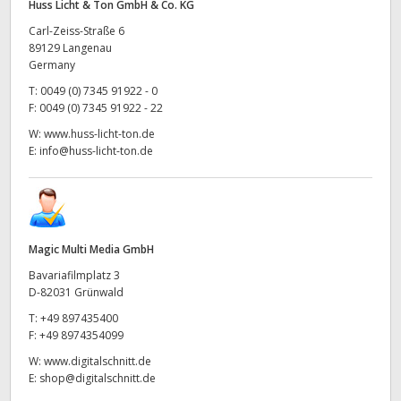
Huss Licht & Ton GmbH & Co. KG
Carl-Zeiss-Straße 6
89129 Langenau
Germany
T:
0049 (0) 7345 91922 - 0
F:
0049 (0) 7345 91922 - 22
W:
www.huss-licht-ton.de
E:
info@huss-licht-ton.de
Magic Multi Media GmbH
Bavariafilmplatz 3
D-82031 Grünwald
T:
+49 897435400
F:
+49 8974354099
W:
www.digitalschnitt.de
E:
shop@digitalschnitt.de