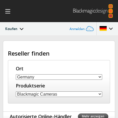
Kaufen
Anmelden
Blackmagic Studio Camera
Argentina
Reseller finden
Australia
Modelle
Austria
Ort
Workflow
Brazil
Zubehör
Produktserie
Canada
Blackmagic OS
China
Denmark
Blackmagic RAW
Autorisierte Online-Händler
Mehr anzeigen