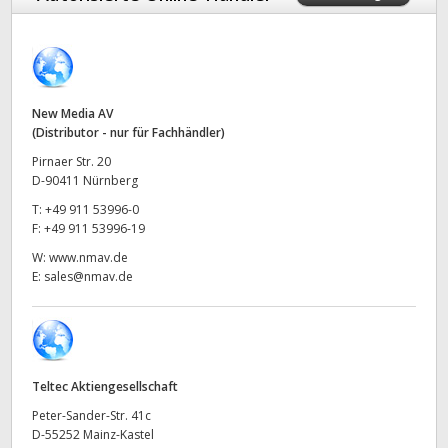
Finland
Techn. Daten
France
Germany
New Media AV
(Distributor - nur für Fachhändler)
Hong Kong SAR, China
Pirnaer Str. 20
D-90411 Nürnberg
India
T:
+49 911 53996-0
F:
+49 911 53996-19
Italy
W:
www.nmav.de
E:
sales@nmav.de
Japan
Korea
Mexico
Teltec Aktiengesellschaft
Malaysia
Peter-Sander-Str. 41c
D-55252 Mainz-Kastel