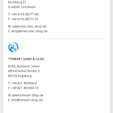
Kirchberg 27
UAE
D-64347 Griesheim
T:
+49 6155 88777-66
Ukraine
F:
+49 6155 88777-55
W:
www.marcotec-shop.de
United Kingdom
E:
shop@marcotec-shop.de
United States
TONEART GmbH & Co.KG
BUHL Business Centre
Alfred Nobel Strobe 9
86159 Augsburg
T:
+49 821 450360-0
F:
+49 821 450360-10
W:
www.toneart-shop.de
E:
info@toneart-shop.de