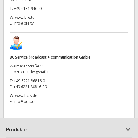
T:
+49 6131 946 -0
W:
www.bfe.tv
E:
info@bfe.tv
BC Service broadcast + communication GmbH
Weimarer Straße 11
D-67071 Ludwigshafen
T:
+49 6221 86816-0
F:
+49 6221 86816-29
W:
www.bc-s.de
E:
info@bc-s.de
Produkte