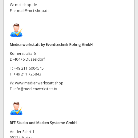
W:
mci-shop.de
E:
e-mail@mci-shop.de
Medienwerkstatt by Eventtechnik Röhrig GmbH
Römerstraße 6
D-40476 Düsseldorf
T:
+49 211 6004545
F:
+49 211 725843
W:
www.medienwerkstatt.shop
E:
info@medienwerkstatt.tv
BFE Studio und Medien Systeme GmbH
An der Fahrt 1
55124 Mainz