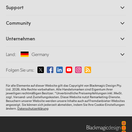
Professionelle Kameras
Support
DaVinci Resolve und Fusion Software
ATEM Produktionsmischer
Händler
Community
Ultimatte
Support-Center
Diskrekorder
Kontakt
Splice Community
Unternehmen
Aufzeichnung und Wiedergabe
Cintel Scanner
Büros
Norm- und Formatwandlung
Land:
Germany
Informationen über uns
Broadcasting-Konverter
Partner
Monitoring
Wählen Sie Ihr Land aus
Folgen Sie uns:
Medien
Netzwerkspeicher
MultiView
Argentina
Für alle Elemente auf dieser Website gilt das Copyright von Blackmagic Design Pty.
Signalverteilung und Distribution
Ltd. 2026. Alle Rechte vorbehalten. Alle Handelsmarken sind Eigentum ihrer
jeweiligen rechtmäßigen Besitzer. *Unverbindliche Preisempfehlungen inkl. MwSt.
Streaming und Encoding
Australia
zzgl. Versand- und Zustellungskosten. Diese Website nutzt Remarketing-Dienste.
Besuchern unserer Website werden unsere Inhalte auch auf Fremdanbieter-Websites
angezeigt. Sie können sich jederzeit abmelden, indem Sie Ihre Cookie-Einstellungen
ändern.
Datenschutzerklärung
Austria
Brazil