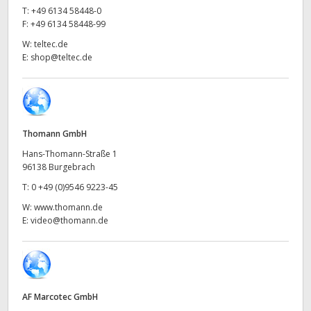
Netherlands
T:
+49 6134 58448-0
F:
+49 6134 58448-99
New Zealand
W:
teltec.de
E:
shop@teltec.de
Norway
Poland
Portugal
Thomann GmbH
Singapore
Hans-Thomann-Straße 1
96138 Burgebrach
South Africa
T:
0 +49 (0)9546 9223-45
W:
www.thomann.de
Spain
E:
video@thomann.de
Sweden
Chinese Taipei
AF Marcotec GmbH
Turkey