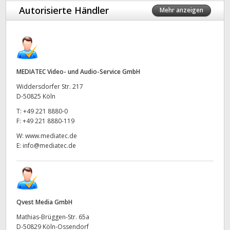
Autorisierte Händler
Mehr anzeigen
MEDIATEC Video- und Audio-Service GmbH
Widdersdorfer Str. 217
D-50825 Köln
T:
+49 221 8880-0
F:
+49 221 8880-119
W:
www.mediatec.de
E:
info@mediatec.de
Qvest Media GmbH
Mathias-Brüggen-Str. 65a
D-50829 Köln-Ossendorf