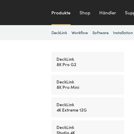
Produkte
Shop
Händler
Sup
DeckLink
Workflow
Software
Installation
DeckLink
8K Pro G2
DeckLink
8K Pro Mini
DeckLink
4K Extreme 12G
DeckLink
Studio 4K