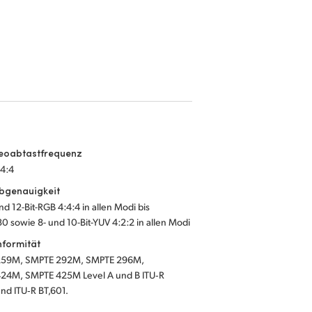
deoabtastfrequenz
:4:4
bgenauigkeit
und 12-Bit-RGB 4:4:4 in allen Modi bis
 sowie 8- und 10-Bit-YUV 4:2:2 in allen Modi
nformität
259M, SMPTE 292M, SMPTE 296M,
M, SMPTE 425M Level A und B ITU‑R
T,656 und ITU‑R BT,601.