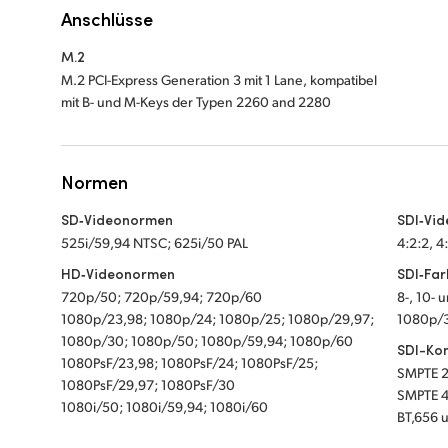
Anschlüsse
M.2
M.2 PCI-Express Generation 3 mit 1 Lane, kompatibel
mit B- und M-Keys der Typen 2260 and 2280
Normen
SD‑Videonormen
SDI‑Vi
525i/59,94 NTSC; 625i/50 PAL
4:2:2, 4
HD‑Videonormen
SDI‑Far
720p/50; 720p/59,94; 720p/60
8-, 10- 
1080p/23,98; 1080p/24; 1080p/25; 1080p/29,97;
1080p/30
1080p/30; 1080p/50; 1080p/59,94; 1080p/60
SDI-Ko
1080PsF/23,98; 1080PsF/24; 1080PsF/25;
SMPTE 
1080PsF/29,97; 1080PsF/30
SMPTE 424
1080i/50; 1080i/59,94; 1080i/60
B