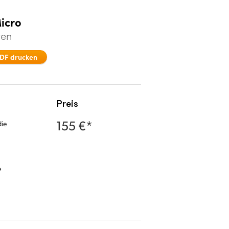
icro
ten
DF drucken
Preis
155 €*
die
h
e