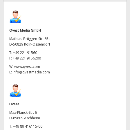
Finland
France
Qvest Media GmbH
Germany
Mathias-Brüggen-Str. 65a
Hong Kong SAR, China
D-50829 Köln-Ossendorf
T:
+49 221 91560
India
F:
+49 221 9156200
W:
www.qvest.com
Italy
E:
info@qvestmedia.com
Japan
Korea
Dveas
Mexico
Max-Planck-Str. 6
Malaysia
D-85609 Aschheim
T:
+49 89 416115-00