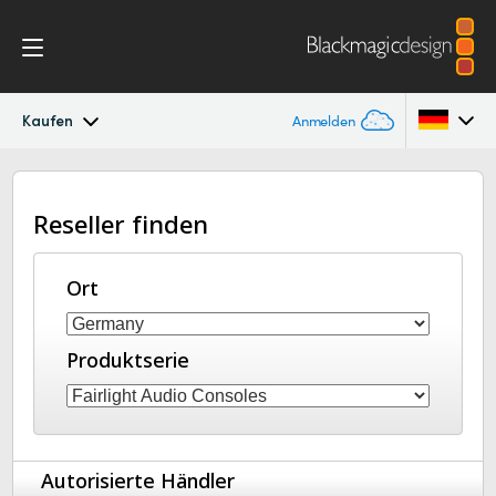
Kaufen
Anmelden
Fairlight Live
Argentina
Reseller finden
Australia
Techn. Daten
Austria
Ort
Brazil
Produktserie
Canada
China
Denmark
Autorisierte Händler