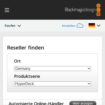
Kaufen
Anmelden
HyperDeck Studio
Argentina
Reseller finden
Australia
Modelle
Austria
Ort
Workflow
Brazil
Blackmagic OS
Produktserie
Canada
Multicam
China
Denmark
DaVinci Resolve Replay
Autorisierte Online-Händler
Mehr anzeigen