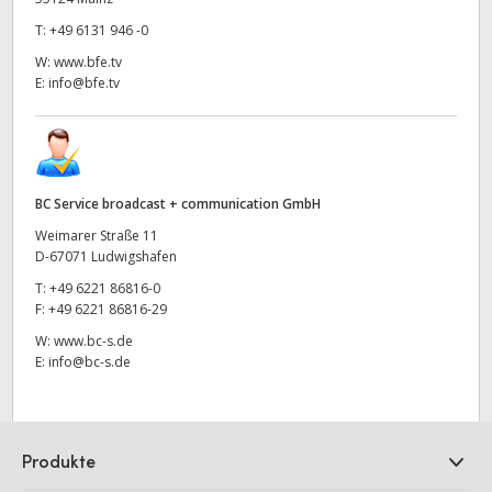
T:
+49 6131 946 -0
W:
www.bfe.tv
E:
info@bfe.tv
BC Service broadcast + communication GmbH
Weimarer Straße 11
D-67071 Ludwigshafen
T:
+49 6221 86816-0
F:
+49 6221 86816-29
W:
www.bc-s.de
E:
info@bc-s.de
Produkte