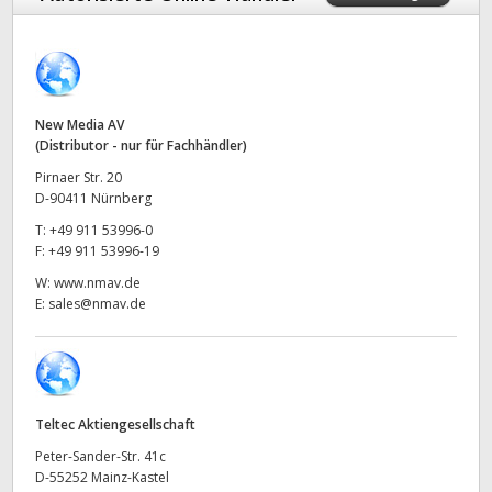
Finland
Techn. Daten
France
Germany
New Media AV
(Distributor - nur für Fachhändler)
Hong Kong SAR, China
Pirnaer Str. 20
D-90411 Nürnberg
India
T:
+49 911 53996-0
F:
+49 911 53996-19
Italy
W:
www.nmav.de
E:
sales@nmav.de
Japan
Korea
Mexico
Teltec Aktiengesellschaft
Malaysia
Peter-Sander-Str. 41c
D-55252 Mainz-Kastel