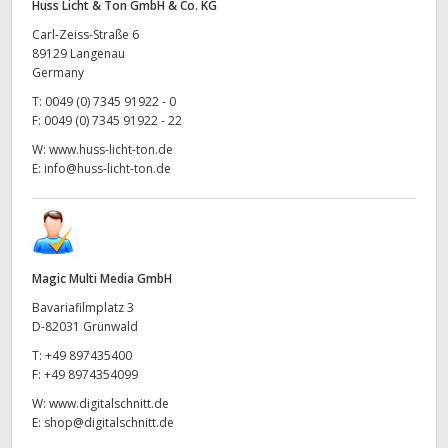
Huss Licht & Ton GmbH & Co. KG
Carl-Zeiss-Straße 6
89129 Langenau
Germany
T:
0049 (0) 7345 91922 - 0
F:
0049 (0) 7345 91922 - 22
W:
www.huss-licht-ton.de
E:
info@huss-licht-ton.de
Magic Multi Media GmbH
Bavariafilmplatz 3
D-82031 Grünwald
T:
+49 897435400
F:
+49 8974354099
W:
www.digitalschnitt.de
E:
shop@digitalschnitt.de