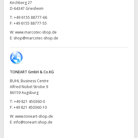
Kirchberg 27
UAE
D-64347 Griesheim
T:
+49 6155 88777-66
Ukraine
F:
+49 6155 88777-55
W:
www.marcotec-shop.de
United Kingdom
E:
shop@marcotec-shop.de
United States
TONEART GmbH & Co.KG
BUHL Business Centre
Alfred Nobel Strobe 9
86159 Augsburg
T:
+49 821 450360-0
F:
+49 821 450360-10
W:
www.toneart-shop.de
E:
info@toneart-shop.de