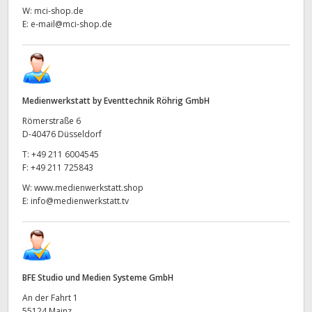
W:
mci-shop.de
E:
e-mail@mci-shop.de
Medienwerkstatt by Eventtechnik Röhrig GmbH
Römerstraße 6
D-40476 Düsseldorf
T:
+49 211 6004545
F:
+49 211 725843
W:
www.medienwerkstatt.shop
E:
info@medienwerkstatt.tv
BFE Studio und Medien Systeme GmbH
An der Fahrt 1
55124 Mainz