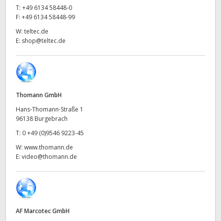
Netherlands
T:
+49 6134 58448-0
F:
+49 6134 58448-99
New Zealand
W:
teltec.de
E:
shop@teltec.de
Norway
Poland
Portugal
Thomann GmbH
Singapore
Hans-Thomann-Straße 1
96138 Burgebrach
South Africa
T:
0 +49 (0)9546 9223-45
W:
www.thomann.de
Spain
E:
video@thomann.de
Sweden
Chinese Taipei
AF Marcotec GmbH
Turkey