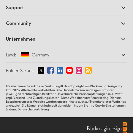
Professionelle Kameras
Support
DaVinci Resolve und Fusion Software
ATEM Produktionsmischer
Händler
Community
Ultimatte
Support-Center
Diskrekorder
Kontakt
Splice Community
Unternehmen
Aufzeichnung und Wiedergabe
Cintel Scanner
Büros
Norm- und Formatwandlung
Land:
Germany
Informationen über uns
Broadcasting-Konverter
Partner
Monitoring
Wählen Sie Ihr Land aus
Folgen Sie uns:
Medien
Netzwerkspeicher
MultiView
Argentina
Für alle Elemente auf dieser Website gilt das Copyright von Blackmagic Design Pty.
Signalverteilung und Distribution
Ltd. 2026. Alle Rechte vorbehalten. Alle Handelsmarken sind Eigentum ihrer
jeweiligen rechtmäßigen Besitzer. *Unverbindliche Preisempfehlungen inkl. MwSt.
Streaming und Encoding
Australia
zzgl. Versand- und Zustellungskosten. Diese Website nutzt Remarketing-Dienste.
Besuchern unserer Website werden unsere Inhalte auch auf Fremdanbieter-Websites
angezeigt. Sie können sich jederzeit abmelden, indem Sie Ihre Cookie-Einstellungen
ändern.
Datenschutzerklärung
Austria
Brazil