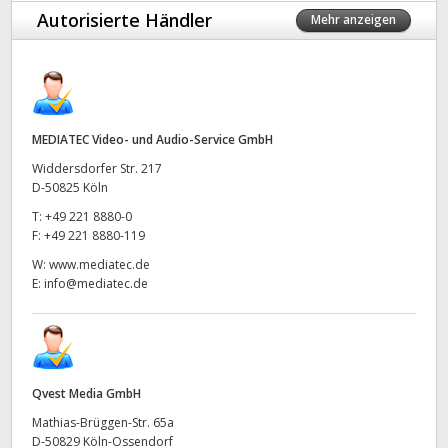
Autorisierte Händler
Mehr anzeigen
MEDIATEC Video- und Audio-Service GmbH
Widdersdorfer Str. 217
D-50825 Köln
T:
+49 221 8880-0
F:
+49 221 8880-119
W:
www.mediatec.de
E:
info@mediatec.de
Qvest Media GmbH
Mathias-Brüggen-Str. 65a
D-50829 Köln-Ossendorf