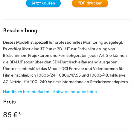
Jetzt kaufen
PDF drucken
Finland
France
Beschreibung
Germany
Dieses Modell ist speziell für professionelles Monitoring ausgelegt.
Hong Kong SAR, China
Es verfügt über eine 17-Punkt-3D-LUT zur Farbkalibrierung von
Bildschirmen, Projektoren und Fernsehgeräten jeder Art. Sie können
India
die 3D-LUT sogar über den SDI-Durchschleifausgang ausgeben.
Überdies unterstützt das Modell DCI-Formate und Videonormen für
Italy
Film einschließlich 1080p/24, 1080p/47,95 und 1080p/48. Inklusive
AC-Netzteil für 100–240 Volt mit internationalen Steckdosenadaptern.
Japan
Handbuch herunterladen
Software herunterladen
Korea
Preis
Mexico
85 €*
Malaysia