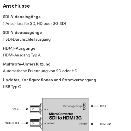
Netherlands
Anschlüsse
New Zealand
SDI-Videoeingänge
1 Anschluss für SD, HD oder 3G‑SDI
Norway
SDI-Videoausgänge
Poland
1 SDI-Durchschleifausgang
HDMI-Ausgänge
Portugal
HDMI-Ausgang Typ A
Singapore
Multirate-Unterstützung
Automatische Erkennung von SD oder HD
South Africa
Updates, Konfigurationen und Stromversorgung
USB Typ C
Spain
Sweden
Chinese Taipei
Turkey