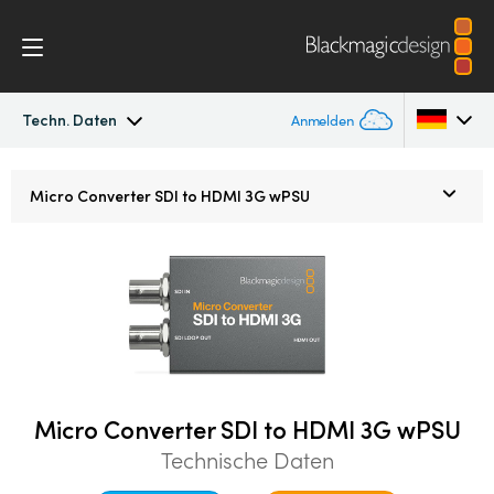
Techn. Daten
Anmelden
Micro Converters
Argentina
Micro Converter
SDI to HDMI 3G wPSU
Australia
Techn. Daten
Austria
Brazil
Canada
China
Micro Converter SDI to HDMI 3G wPSU
Technische Daten
Denmark