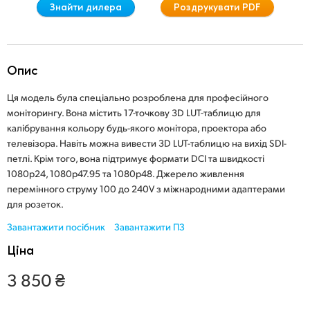
Знайти дилера
Роздрукувати PDF
Finland
France
Опис
Germany
Ця модель була спеціально розроблена для професійного
Hong Kong SAR, China
моніторингу. Вона містить 17-точкову 3D LUT-таблицю для
калібрування кольору будь-якого монітора, проектора або
India
телевізора. Навіть можна вивести 3D LUT-таблицю на вихід SDI-
петлі. Крім того, вона підтримує формати DCI та швидкості
Italy
1080p24, 1080p47.95 та 1080p48. Джерело живлення
перемінного струму 100 до 240V з міжнародними адаптерами
Japan
для розеток.
Korea
Завантажити посібник
Завантажити ПЗ
Ціна
Mexico
3 850 ₴
Malaysia