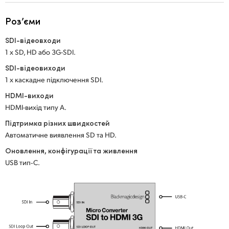
Netherlands
Роз’єми
New Zealand
SDI-відеовходи
Norway
1 x SD, HD або 3G-SDI.
Poland
SDI-відеовиходи
1 x каскадне підключення SDI.
Portugal
HDMI-виходи
HDMI-вихід типу А.
Singapore
Підтримка різних швидкостей
South Africa
Автоматичне виявлення SD та HD.
Оновлення, конфігурації та живлення
Spain
USB тип‑C.
Sweden
Chinese Taipei
Turkey