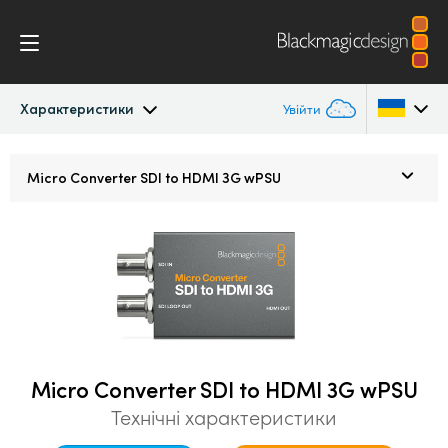
Характеристики
Увійти
Micro Converters
Argentina
Micro Converter
SDI to HDMI 3G wPSU
Australia
Характеристики
Austria
Brazil
Canada
China
Micro Converter SDI to HDMI 3G wPSU
Технічні характеристики
Denmark