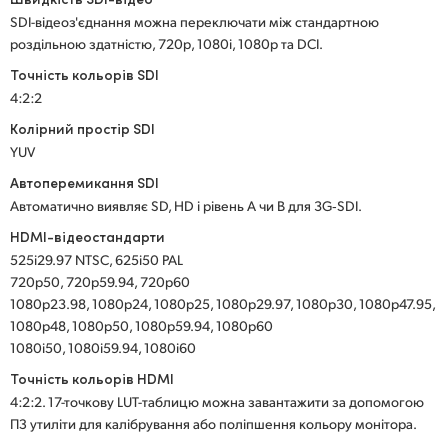
SDI-відеоз'єднання можна переключати між стандартною
роздільною здатністю, 720p, 1080i, 1080p та DCI.
Точність кольорів SDI
4:2:2
Колірний простір SDI
YUV
Автоперемикання SDI
Автоматично виявляє SD, HD і рівень А чи В для 3G‑SDI.
HDMI-відеостандарти
525i29.97 NTSC, 625i50 PAL
720p50, 720p59.94, 720p60
1080p23.98, 1080p24, 1080p25, 1080p29.97, 1080p30, 1080p47.95,
1080p48, 1080p50, 1080p59.94, 1080p60
1080i50, 1080i59.94, 1080i60
Точність кольорів HDMI
4:2:2. 17-точкову LUT-таблицю можна завантажити за допомогою
ПЗ утиліти для калібрування або поліпшення кольору монітора.