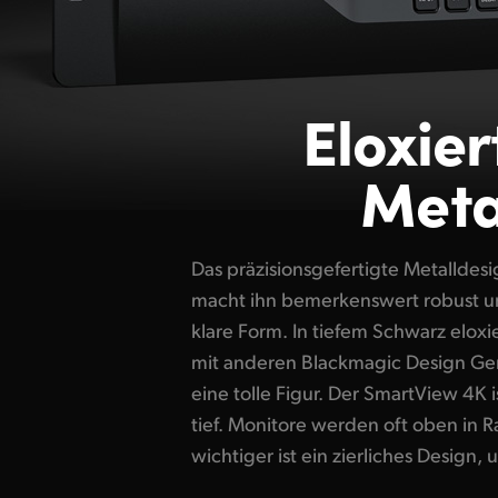
Eloxier
Meta
Das präzisionsgefertigte Metallde
Belüftung hinter dem Monitor auch
macht ihn bemerkenswert robust un
sämtliche Ausrüstung kühl zu halten.
klare Form. In tiefem Schwarz elox
des SmartView 4K in Reihe platzi
mit anderen Blackmagic Design Ge
leichteren Bedienung etwas nac
eine tolle Figur. Der SmartView 4K i
Rückseite des Monitors befinden s
tief. Monitore werden oft oben in Ra
wichtiger ist ein zierliches Design