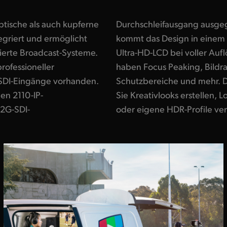
tische als auch kupferne
Durchschleifausgang ausge
egriert und ermöglicht
kommt das Design in einem
sierte Broadcast-Systeme.
ng. Die Bildschirm-Overlays
rofessioneller
arkierungen,
SDI-Eingänge vorhanden.
egrierter 3D-LUTs können
en 2110-IP-
 konvertieren
2G-SDI-
oder eigene HDR-Profile ver