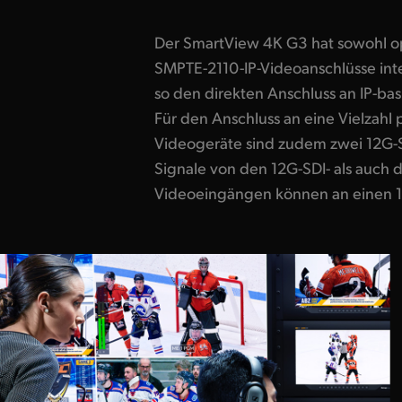
Der SmartView 4K G3 hat sowohl op
SMPTE-2110-IP-Videoanschlüsse int
so den
direkten Anschluss an IP-ba
Ultra-HD-LCD bei voller Auflösu
Für den Anschluss an eine Vielzahl p
haben Focus Peaking, Bildrandm
Videogeräte sind zudem zwei 12G-
Schutzbereiche und mehr. Dank int
Signale von den 12G-SDI- als auch d
Sie Kreativlooks erstellen, Log-Film-Gamma
Videoeingängen können an einen 1