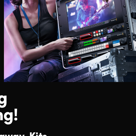
g
ng!
yaway-Kits