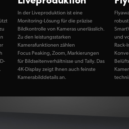
In der Liveproduktion ist eine
Flyawa
ützt
Monitoring-Lösung für die präzise
robust
zu
Bildkontrolle von Kameras unerlässlich.
Smart
en
Zu den leistungsstarken
und vo
er
Kamerafunktionen zählen
Rack-I
h
Focus Peaking, Zoom, Markierungen
Konvek
HD-
für Bildseitenverhältnisse und Tally. Das
Belüft
.
4K-Display zeigt Ihnen auch feinste
Kamera
Kamerabilddetails an.
techni