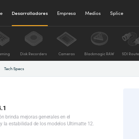
te
Desarrolladores
Empresa
Medios
Splice
aming
Disk Recorders
Cameras
Blackmagic RAW
SDI Route
Tech Specs
4.1
ón brinda mejoras generales en el
 la estabilidad de los modelos Ultimatte 12.