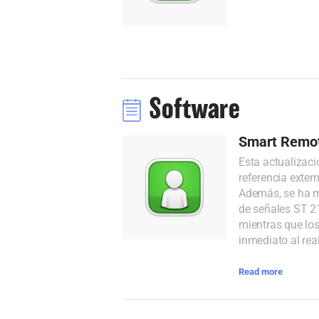
Software
Smart Remot
Esta actualizaci
referencia exter
Además, se ha m
de señales ST 21
mientras que los
inmediato al rea
Read more