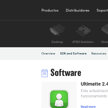
Productos
Distribuidores
Sopor
Desktop
ATEM Switchers
Stre
Overview
Resources
SDK and Software
Software
Ultimatte 2.
Esta actualizaci
funcionamiento y
Read more