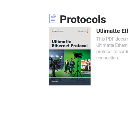
Protocols
Utlimatte Et
This PDF docume
Ultimatte Ethern
protocol to cont
connection.