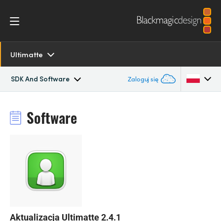
Ultimatte
SDK And Software
Zaloguj się
Overview
Argentina
Software
Australia
SDK and Software
Austria
Resources
Brazil
Tech Specs
Canada
China
Aktualizacja Ultimatte 2.4.1