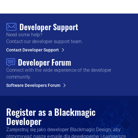
Developer Support
Need some help?
Contact our developer support team.
Contact Developer Support
Developer Forum
Connect with the wide
experience of the developer
community.
Software Developers Forum
Register as a
Blackmagic
Developer
Zarejestruj się jako deweloper Blackmagic Design, aby
otrzymywać nasze e-maile dla deweloperów i najnowsze