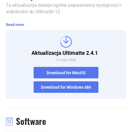
Ta aktualizacja dodaje ogólne usprawnienia wydajności i
Denmark
stabilności do Ultimatte 12.
Finland
Read more
France
Germany
Aktualizacja Ultimatte 2.4.1
Hong Kong SAR, China
17 mar 2026
India
Download for MacOS
Italy
Download for Windows x86
Japan
Korea
Software
Mexico