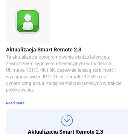
Malaysia
Netherlands
New Zealand
Norway
Aktualizacja Smart Remote 2.3
Polska
Ta aktualizacja oprogramowania obniża latencję z
zewnętrznym sygnałem referencyjnym w modelach
Portugal
Ultimatte 12 HD, 4K i 8K, zapewnia lepszą stabilność i
wydajność wideo IP 2110 w Ultimatte 12 4K oraz
Singapore
dynamiczną aktualizację wartości ekranowych w trakcie
próbkowania.
South Africa
Read more
Spain
Sweden
Aktualizacja Smart Remote 2.3
Chinese Taipei