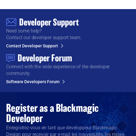
Developer Support
Need some help?
Contact our developer support team.
Contact Developer Support
Developer Forum
Connect with the wide
experience of the developer
community.
Software Developers Forum
Register as a
Blackmagic
Developer
Enregistrez-vous en tant que développeur Blackmagic
Design pour recevoir par e-mail les nouveautés, les mises