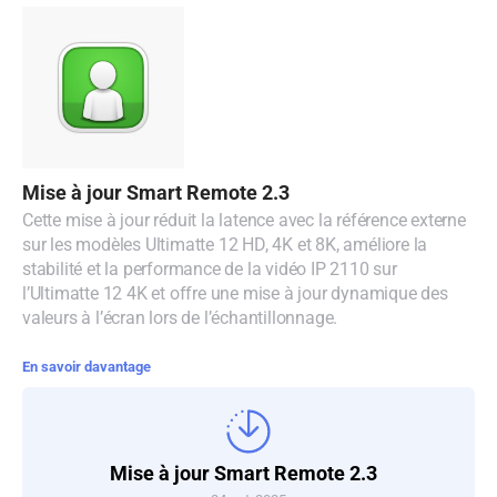
Malaysia
Netherlands
New Zealand
Norway
Mise à jour Smart Remote 2.3
Poland
Cette mise à jour réduit la latence avec la référence externe
sur les modèles Ultimatte 12 HD, 4K et 8K, améliore la
Portugal
stabilité et la performance de la vidéo IP 2110 sur
l’Ultimatte 12 4K et offre une mise à jour dynamique des
Singapore
valeurs à l’écran lors de l’échantillonnage.
South Africa
En savoir davantage
Spain
Sweden
Mise à jour Smart Remote 2.3
Chinese Taipei