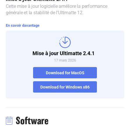
Cette mise à jour logicielle améliore la performance
Denmark
générale et la stabilité de l’Ultimatte 12.
Finland
En savoir davantage
France
Germany
Mise à jour Ultimatte 2.4.1
Hong Kong SAR, China
17 mars 2026
India
Download for MacOS
Italy
Download for Windows x86
Japan
Korea
Software
Mexico