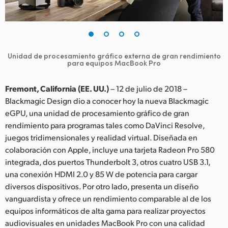
Finland
France
Germany
Unidad de procesamiento gráfico externa de gran rendimiento
para equipos MacBook Pro
Hong Kong SAR, China
Fremont, California (EE. UU.)
– 12 de julio de 2018 –
India
Blackmagic Design dio a conocer hoy la nueva Blackmagic
eGPU, una unidad de procesamiento gráfico de gran
Italy
rendimiento para programas tales como DaVinci Resolve,
juegos tridimensionales y realidad virtual. Diseñada en
Japan
colaboración con Apple, incluye una tarjeta Radeon Pro 580
integrada, dos puertos Thunderbolt 3, otros cuatro USB 3.1,
Korea
una conexión HDMI 2.0 y 85 W de potencia para cargar
Mexico
diversos dispositivos. Por otro lado, presenta un diseño
vanguardista y ofrece un rendimiento comparable al de los
Malaysia
equipos informáticos de alta gama para realizar proyectos
audiovisuales en unidades MacBook Pro con una calidad