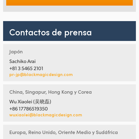
Contactos de prensa
Japón
Sachiko Arai
+81 3 5465 2101
pr-jp@blackmagicdesign.com
China, Singapur, Hong Kong y Corea
Wu Xiaolei (吴晓磊)
+86 17786519350
wuxiaolei@blackmagicdesign.com
Europa, Reino Unido, Oriente Medio y Sudáfrica