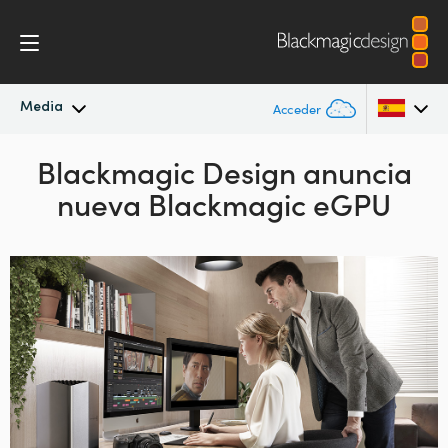
Media
Acceder
Novedades
Blackmagic Design
anuncia
Argentina
nueva Blackmagic eGPU
Australia
Archivo
Austria
Imágenes
Brazil
Canada
China
Denmark