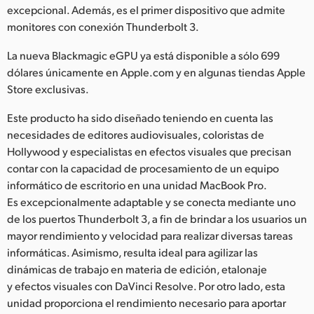
Netherlands
excepcional. Además, es el primer dispositivo que admite
monitores con conexión Thunderbolt 3.
New Zealand
La nueva Blackmagic eGPU ya está disponible a sólo 699
Norway
dólares únicamente en Apple.com y en algunas tiendas Apple
Store exclusivas.
Poland
Este producto ha sido diseñado teniendo en cuenta las
Portugal
necesidades de editores audiovisuales, coloristas de
Hollywood y especialistas en efectos visuales que precisan
Singapore
contar con la capacidad de procesamiento de un equipo
South Africa
informático de escritorio en una unidad MacBook Pro.
Es excepcionalmente adaptable y se conecta mediante uno
España
de los puertos Thunderbolt 3, a fin de brindar a los usuarios un
mayor rendimiento y velocidad para realizar diversas tareas
Sweden
informáticas. Asimismo, resulta ideal para agilizar las
dinámicas de trabajo en materia de edición, etalonaje
Chinese Taipei
y efectos visuales con DaVinci Resolve. Por otro lado, esta
unidad proporciona el rendimiento necesario para aportar
Turkey