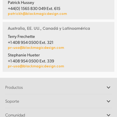
Patrick Hussey
+44(0) 1565 830 049 Ext. 615
patrickh@blackmagicdesign.com
Australia, EE. UU., Canadá y Latinoamérica
Terry Frechette
+1 408 954 0500 Ext. 321
pr-usa@blackmagicdesign.com
Stephanie Hueter
+1 408 954 0500 Ext. 339
pr-usa@blackmagicdesign.com
Productos
Cámaras profesionales
Soporte
DaVinci Resolve y Fusion
Mezcladores ATEM
Distribuidores
Comunidad
Ultimatte