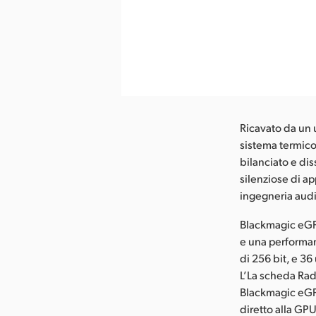
Ricavato da un 
sistema termico
bilanciato e di
silenziose di a
ingegneria aud
Blackmagic eGPU
e una performa
di 256 bit, e 36
L’La scheda Rade
Blackmagic eGPU
diretto alla G