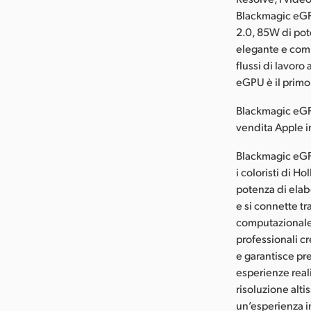
Blackmagic eGP
2.0, 85W di pote
elegante e comp
flussi di lavoro
eGPU è il primo
Blackmagic eGPU
vendita Apple i
Blackmagic eGPU
i coloristi di H
potenza di elab
e si connette t
computazionale 
professionali cr
e garantisce pre
esperienze real
risoluzione alt
un’esperienza i