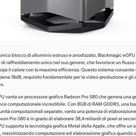
unico blocco di alluminio estruso e anodizzato, Blackmagic eGPU
 di raffreddamento unico nel suo genere, che favorisce un flusso 
ssipa il calore con la massima efficienza. Questo sistema consente
ppena 18dB, requisito fondamentale per la video-produzione e gli 
io.
 vanta un processore grafico Radeon Pro 580 che genera una gra
nce computazionale incredibile. Con 8GB di RAM GDDR5, una b
 unità computazionali separate, vanta una potenza di elaborazione 
on Pro 580 è in grado di elaborare 38,4 miliardi di pixel al secon
 supporta la tecnologia grafica Metal della Apple, che offre un 
PU, massimizzando computazione ed elaborazione grafica quando s