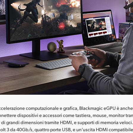
 accelerazione computazionale e grafica, Blackmagic eGPU è anche
nnettere dispositivi e accessori come tastiera, mouse, monitor tra
 di grandi dimensioni tramite HDMI, e supporti di memoria veloci
lt 3 da 40Gb/s, quattro porte USB, e un’uscita HDMI compatibile 