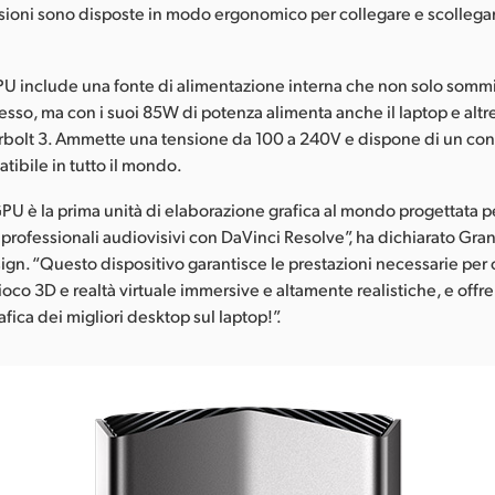
oni sono disposte in modo ergonomico per collegare e scollegare
 include una fonte di alimentazione interna che non solo sommi
tesso, ma con i suoi 85W di potenza alimenta anche il laptop e altr
rbolt 3. Ammette una tensione da 100 a 240V e dispone di un con
tibile in tutto il mondo.
U è la prima unità di elaborazione grafica al mondo progettata p
ro professionali audiovisivi con DaVinci Resolve”, ha dichiarato Gran
gn. “Questo dispositivo garantisce le prestazioni necessarie per
oco 3D e realtà virtuale immersive e altamente realistiche, e offre
ica dei migliori desktop sul laptop!”.