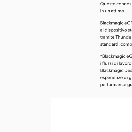
Queste connessi
in un attimo.
Blackmagic eGPU
al dispositivo s
tramite Thunde
standard, compa
“Blackmagic eGP
i flussi di lavo
Blackmagic Desi
esperienze di gi
performance graf