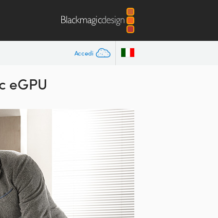
Accedi
ic eGPU