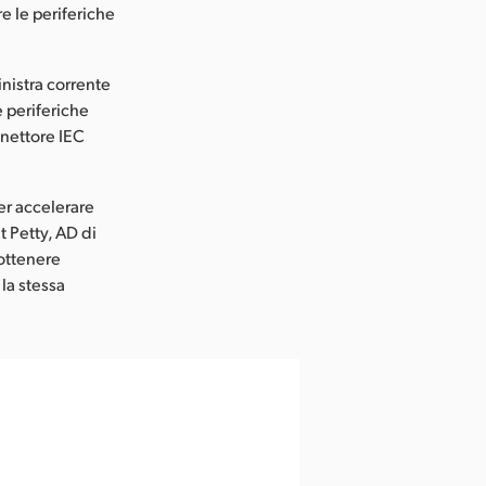
 le periferiche
nistra corrente
e periferiche
nettore IEC
er accelerare
t Petty, AD di
 ottenere
 la stessa