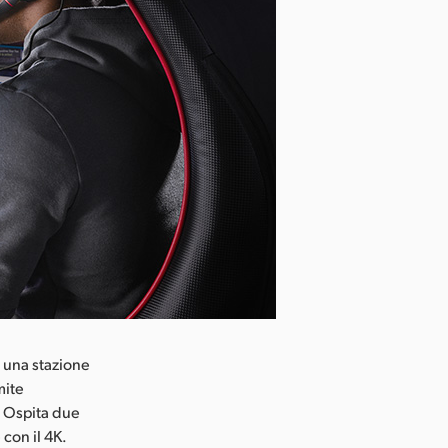
 una stazione
mite
. Ospita due
con il 4K.