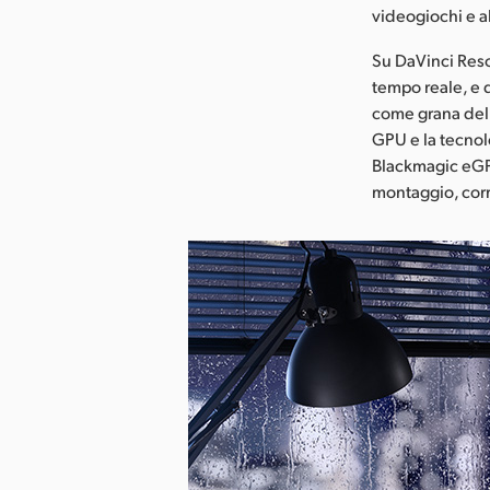
videogiochi e al
Su DaVinci Resol
tempo reale, e d
come grana della
GPU e la tecnolo
Blackmagic eGPU
montaggio, corr