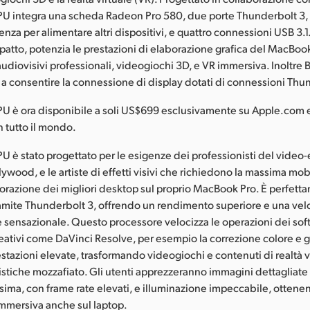
U integra una scheda Radeon Pro 580, due porte Thunderbolt 3,
nza per alimentare altri dispositivi, e quattro connessioni USB 3.1
atto, potenzia le prestazioni di elaborazione grafica del MacBook
 audiovisivi professionali, videogiochi 3D, e VR immersiva. Inoltre
 a consentire la connessione di display dotati di connessioni Thu
 è ora disponibile a soli US$699 esclusivamente su Apple.com e 
n tutto il mondo.
 è stato progettato per le esigenze dei professionisti del video-
ollywood, e le artiste di effetti visivi che richiedono la massima mobi
orazione dei migliori desktop sul proprio MacBook Pro. È perfetta
ramite Thunderbolt 3, offrendo un rendimento superiore e una vel
sensazionale. Questo processore velocizza le operazioni dei sof
eativi come DaVinci Resolve, per esempio la correzione colore e gli 
stazioni elevate, trasformando videogiochi e contenuti di realtà v
istiche mozzafiato. Gli utenti apprezzeranno immagini dettagliate
issima, con frame rate elevati, e illuminazione impeccabile, otten
mmersiva anche sul laptop.