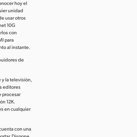
onocer hoy el
uier unidad
de usar otros
net 10G
rlos con
MI para
to al instante.
ibuidores de
y la televisión,
s editores
e procesar
ón 12K.
s en cualquier
cuenta con una
ortar. Dispone