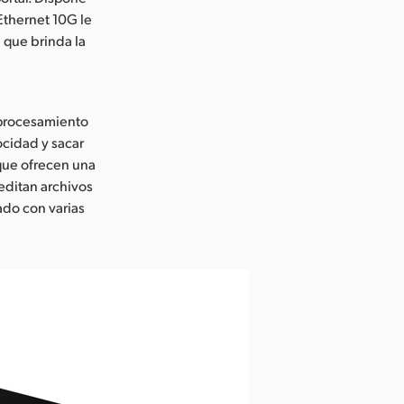
Ethernet 10G le
 que brinda la
 procesamiento
ocidad y sacar
que ofrecen una
editan archivos
ado con varias