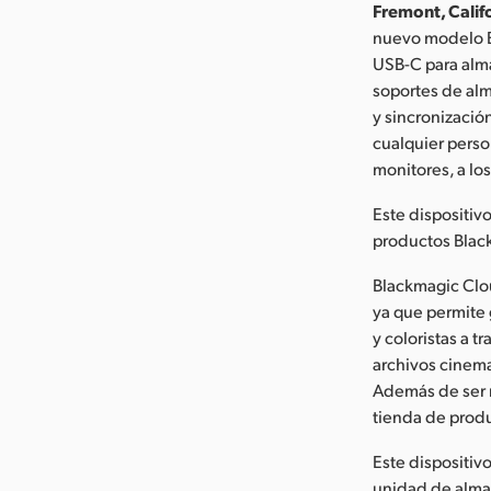
Fremont, Califo
nuevo modelo B
USB-C para alma
soportes de al
y sincronizació
cualquier pers
monitores, a lo
Este dispositiv
productos Blac
Blackmagic Clou
ya que permite 
y coloristas a 
archivos cinema
Además de ser 
tienda de produ
Este dispositi
unidad de almac