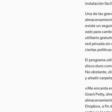
instalación fácil
Una de las gran
almacenamiento.
existe un seguim
web para cambia
utilitario grat
red privada sin
ciertas polític
El programa uti
disco duro comú
No obstante, di
y añadir carpet
«Me encanta est
Grant Petty, di
almacenamiento
Dropbox, a fin 
archivos locale