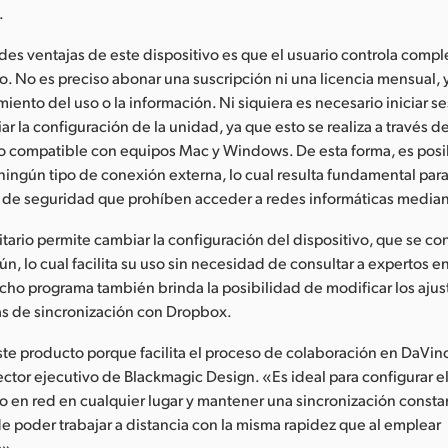
.
des ventajas de este dispositivo es que el usuario controla comp
 No es preciso abonar una suscripción ni una licencia mensual,
iento del uso o la información. Ni siquiera es necesario iniciar se
r la configuración de la unidad, ya que esto se realiza a través 
uito compatible con equipos Mac y Windows. De esta forma, es posi
 ningún tipo de conexión externa, lo cual resulta fundamental par
as de seguridad que prohíben acceder a redes informáticas median
litario permite cambiar la configuración del dispositivo, que se 
n, lo cual facilita su uso sin necesidad de consultar a expertos en
cho programa también brinda la posibilidad de modificar los ajus
as de sincronización con Dropbox.
e producto porque facilita el proceso de colaboración en DaVinc
rector ejecutivo de Blackmagic Design. «Es ideal para configurar e
 en red en cualquier lugar y mantener una sincronización consta
de poder trabajar a distancia con la misma rapidez que al emplear
s».