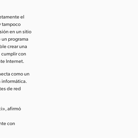
letamente el
 y tampoco
sión en un sitio
de un programa
ble crear una
a cumplir con
te Internet.
conecta como un
 informática.
tes de red
i», afirmó
l
nte con