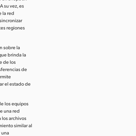
 A su vez, es
e la red
sincronizar
tes regiones
n sobre la
ue brinda la
e de los
sferencias de
ermite
ar el estado de
de los equipos
de una red
 los archivos
iento similar al
y una