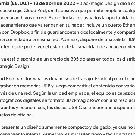
rnia (EE. UU.) – 18 de abril de 2022 –
Blackmagic Design dio a c
lackmagic Cloud Pod, un dispositivo que permite emplear cualq
cenar archivos en red. Esto brinda a los usuarios la oportunidad 
macenamiento que ya tengan en su haber. Incluye un puerto Ether
n con Dropbox, a fin de guardar contenidos localmente y comparti
ona conectada a la misma red. Además, dispone de una salida HD
s efectos de poder ver el estado de la capacidad de almacenamien
o ya está disponible a un precio de 395 dólares en todos los distr
kmagic Design.
d Pod transformará las dinámicas de trabajo. Es ideal para el cine 
grabar en memorias USB y luego compartir el contenido con vario
través de una red. Según la unidad empleada, el equipo es capaz d
tográficos digitales en formato Blackmagic RAW con una resoluci
rápidos y económicos, los discos USB-C se encuentran disponible
ctos de oficina.
vo presenta un diseño sumamente compacto y delgado, ya que no 
enamiento interna. Asimismo, es muy silencioso y fácil de transp