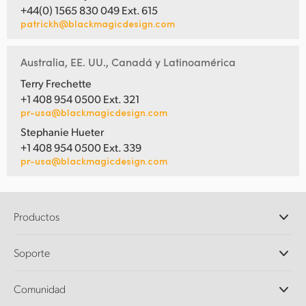
+44(0) 1565 830 049 Ext. 615
patrickh@blackmagicdesign.com
Australia, EE. UU., Canadá y Latinoamérica
Terry Frechette
+1 408 954 0500 Ext. 321
pr-usa@blackmagicdesign.com
Stephanie Hueter
+1 408 954 0500 Ext. 339
pr-usa@blackmagicdesign.com
Productos
Cámaras profesionales
Soporte
DaVinci Resolve y Fusion
Mezcladores ATEM
Distribuidores
Comunidad
Ultimatte
Centro de soporte técnico