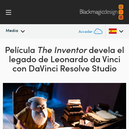
Media
Acceder
Película
Novedades
The Inventor
devela el
Argentina
legado de
Leonardo
da Vinci
Australia
Archivo
con DaVinci Resolve Studio
Austria
Imágenes
Brazil
Canada
China
Denmark