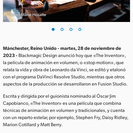
Finland
©Jean-Marie Hosatte
France
Germany
Hong Kong SAR, China
Mánchester, Reino Unido - martes, 28 de noviembre de
2023 -
Blackmagic Design anunció hoy que «The Inventor»,
India
la película de animación en volumen, o «stop motion», que
relata la vida y obra de Leonardo da Vinci, se editó y etalonó
Italy
con el programa DaVinci Resolve Studio, mientras que otros
Japan
aspectos de la producción se desarrollaron en Fusion Studio.
Korea
Escrita y dirigida por el guionista nominado al Óscar Jim
Capobianco, «The Inventor» es una película que combina
Mexico
técnicas de animación en volumen y tradicionales, y cuenta
con un reparto estelar, por ejemplo, Stephen Fry, Daisy Ridley,
Malaysia
Marion Cotillard y Matt Berry.