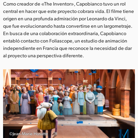
Netherlands
Como creador de «The Inventor», Capobianco tuvo un rol
central en hacer que este proyecto cobrara vida. El filme tiene
New Zealand
origen en una profunda admiración por Leonardo da Vinci,
que fue evolucionando hasta convertirse en un largometraje.
Norway
En busca de una colaboración extraordinaria, Capobianco
Poland
entabló contacto con Foliascope, un estudio de animación
independiente en Francia que reconoce la necesidad de dar
Portugal
al proyecto una perspectiva diferente.
Singapore
South Africa
España
Sweden
Chinese Taipei
Turkey
©Jean-Marie Hosatte