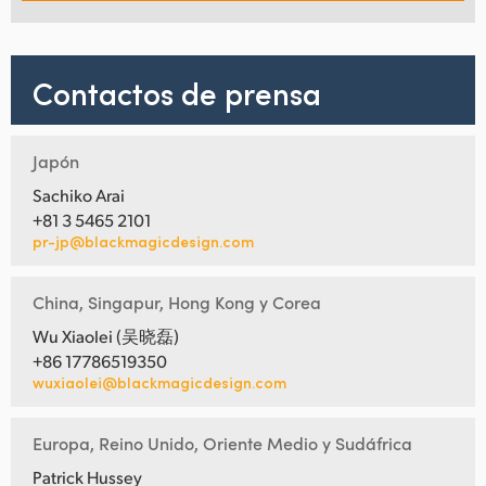
Contactos de prensa
Japón
Sachiko Arai
+81 3 5465 2101
pr-jp@blackmagicdesign.com
China, Singapur, Hong Kong y Corea
Wu Xiaolei (吴晓磊)
+86 17786519350
wuxiaolei@blackmagicdesign.com
Europa, Reino Unido, Oriente Medio y Sudáfrica
Patrick Hussey