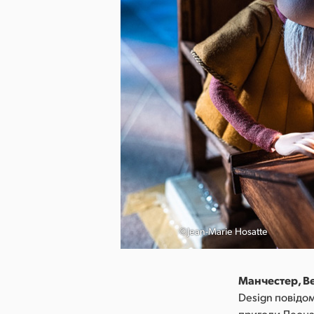
©Jean-Marie Hosatte
Манчестер, Ве
Design повідо
пригоди Леонар