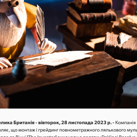
лика Британія - вівторок, 28 листопада 2023 р. -
Компанія 
мляє, що монтаж і грейдинг повнометражного лялькового мул
до да Вінчі "The Inventor" виконали в додатку DaVinci Resolve 