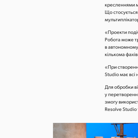
кресленнями ми
Що стосується 
мультиплікато
«Проекти поді
Робота може тр
в автономному,
кількома фахі
«При створенні
Studio має всі
Для обробки ві
у перетворенн
змогу використ
Resolve Studio 