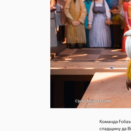
 зображення
©Jean-Marie Hosatte
Команда Folia
спадщину да Ві