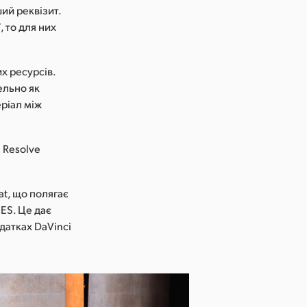
ий реквізит.
, то для них
х ресурсів.
ельно як
еріал між
 Resolve
at, що полягає
ES. Це дає
датках DaVinci