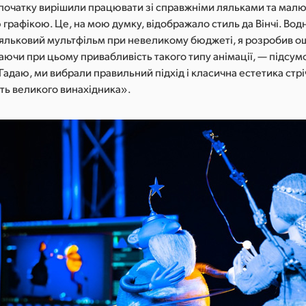
 початку вирішили працювати зі справжніми ляльками та малю
рафікою. Це, на мою думку, відображало стиль да Вінчі. Вод
ляльковий мультфільм при невеликому бюджеті, я розробив 
аючи при цьому привабливість такого типу анімації, — підсу
Гадаю, ми вибрали правильний підхід і класична естетика стр
сть великого винахідника».