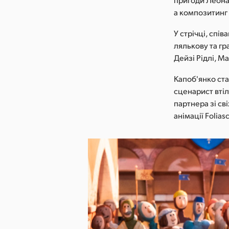
а композитинг 
У стрічці, спі
лялькову та гра
Дейзі Рідлі, Ма
Капоб'янко ста
сценарист вті
партнера зі св
анімації Folias