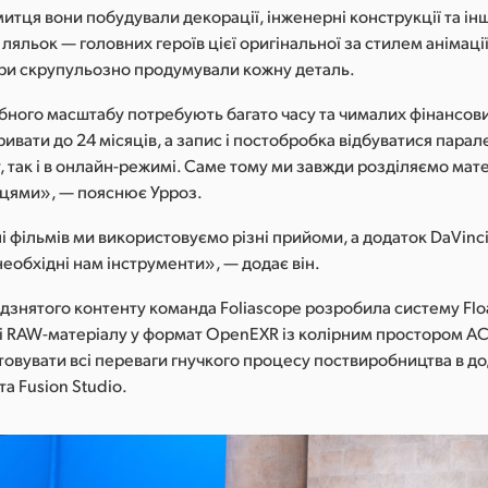
тця вони побудували декорації, інженерні конструкції та інш
ляльок — головних героїв цієї оригінальної за стилем анімації
ри скрупульозно продумували кожну деталь.
бного масштабу потребують багато часу та чималих фінансови
ивати до 24 місяців, а запис і постобробка відбуватися парал
 так і в онлайн-режимі. Саме тому ми завжди розділяємо мат
вцями», — пояснює Урроз.
 фільмів ми використовуємо різні прийоми, а додаток DaVinci
 необхідні нам інструменти», — додає він.
дзнятого контенту команда Foliascope розробила систему Flo
і RAW-матеріалу у формат OpenEXR із колірним простором AC
овувати всі переваги гнучкого процесу поствиробництва в до
та Fusion Studio.