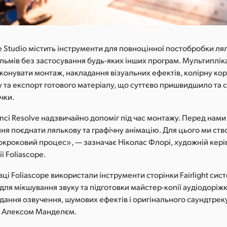
e Studio містить інструменти для повноцінної постобробки л
ільмів без застосування будь-яких інших програм. Мультиплі
конувати монтаж, накладання візуальних ефектів, колірну ко
у та експорт готового матеріалу, що суттєво пришвидшило та 
чки.
ci Resolve надзвичайно допоміг під час монтажу. Перед нами
ня поєднати лялькову та графічну анімацію. Для цього ми ст
окроковий процес», — зазначає Ніколас Флорі, художній керів
ї Foliascope.
івці Foliascope використали інструменти сторінки Fairlight сис
 для мікшування звуку та підготовки майстер-копії аудіодоріж
дання озвучення, шумових ефектів і оригінального саундтрек
 Алексом Манделєм.