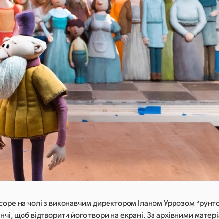
scope на чолі з виконавчим директором Іланом Уррозом ґрунт
нчі, щоб відтворити його твори на екрані. За архівними матер