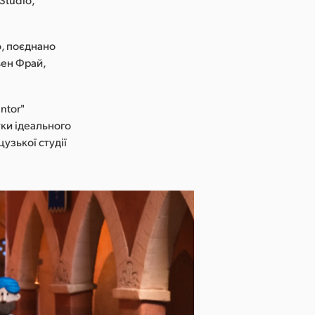
о, поєднано
івен Фрай,
ntor"
ки ідеального
узької студії