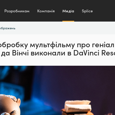
Розробникам
Компанія
Медіа
Splice
зображень
обробку мультфільму про геніал
да Вінчі
виконали в DaVinci Reso