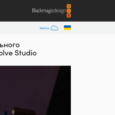
Увійти
ьного
lve Studio