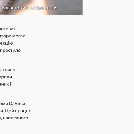
Завантажити зображення
©Jean-Marie H
ялькових
катори могли
рекцію,
спростило
 стояло
ворили
ник і
теми DaVinci
ки. Цей процес
у, написаного