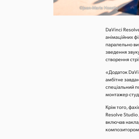
 зображення
©Jean-Marie Hosatte
DaVinci Resolv
анімаційних ф
паралельно ви
зведення звук
створення стрі
«Додаток DaVin
амбітне завдан
спеціальний п
монтажер студі
Крім того, фах
Resolve Studio
включав накла
композитором