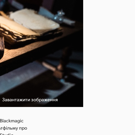
Завантажити зображення
©Jean-Marie H
Blackmagic
ьтфільму про
Studio,