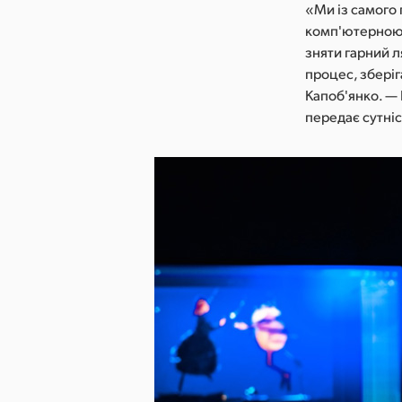
«Ми із самого
комп'ютерною г
зняти гарний 
процес, зберіг
Капоб'янко. — 
передає сутні