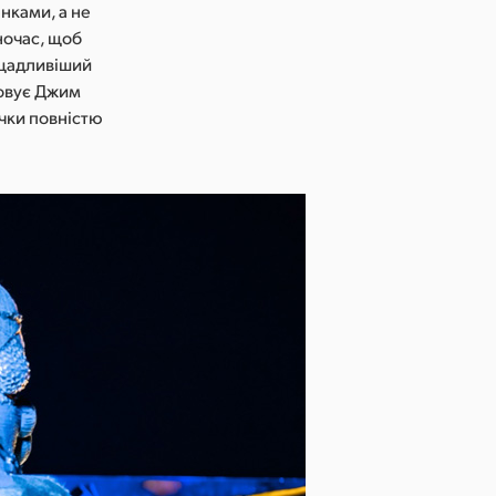
нками, а не
ночас, щоб
ощадливіший
мовує Джим
ічки повністю