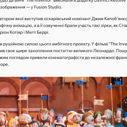
зображення — у Fusion Studio.
вавтором якої виступив оскарівський номінант Джим Капоб'янк
фічну анімацію, а в її озвученні брали участь такі зірки, як Ст
ріон Котіяр і Метт Беррі.
в рушійною силою цього амбітного проекту. У фільмі "The Inve
лив своє щире захоплення постаттю великого Леонардо. Пошу
іжим поглядом привели кінематографіста до незалежної франц
cope.