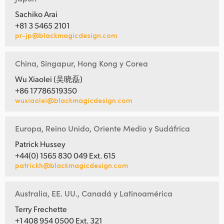
Sachiko Arai
+81 3 5465 2101
pr-jp@blackmagicdesign.com
China, Singapur, Hong Kong y Corea
Wu Xiaolei (吴晓磊)
+86 17786519350
wuxiaolei@blackmagicdesign.com
Europa, Reino Unido, Oriente Medio y Sudáfrica
Patrick Hussey
+44(0) 1565 830 049 Ext. 615
patrickh@blackmagicdesign.com
Australia, EE. UU., Canadá y Latinoamérica
Terry Frechette
+1 408 954 0500 Ext. 321