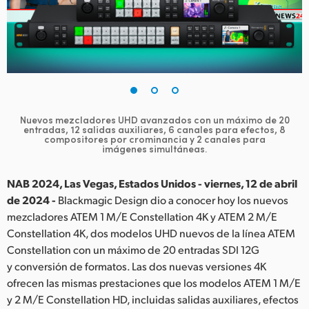
Finland
France
Germany
Hong Kong SAR, China
Nuevos mezcladores UHD avanzados con un máximo de 20
entradas, 12 salidas auxiliares,
6 canales para efectos, 8
India
compositores por crominancia y 2 canales para
imágenes simultáneas.
Italy
NAB 2024, Las Vegas, Estados Unidos - viernes, 12 de abril
Japan
de 2024 -
Blackmagic Design dio a conocer hoy los nuevos
mezcladores ATEM 1 M/E Constellation 4K y ATEM 2 M/E
Korea
Constellation 4K, dos modelos UHD nuevos de la línea ATEM
Constellation con un máximo de 20 entradas SDI 12G
Mexico
y conversión de formatos. Las dos nuevas versiones 4K
Malaysia
ofrecen las mismas prestaciones que los modelos ATEM 1 M/E
y 2 M/E Constellation HD, incluidas salidas auxiliares, efectos