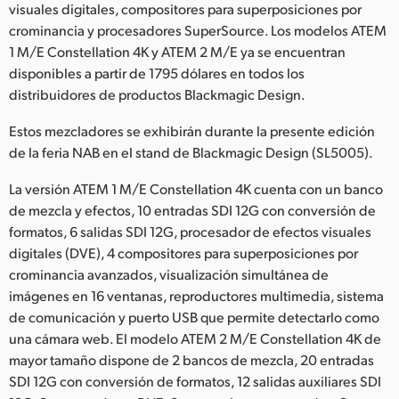
Netherlands
visuales digitales, compositores para superposiciones por
crominancia y procesadores SuperSource. Los modelos ATEM
New Zealand
1 M/E Constellation 4K y ATEM 2 M/E ya se encuentran
disponibles a partir de 1795 dólares en todos los
Norway
distribuidores de productos Blackmagic Design.
Poland
Estos mezcladores se exhibirán durante la presente edición
de la feria NAB en el stand de Blackmagic Design (SL5005).
Portugal
La versión ATEM 1 M/E Constellation 4K cuenta con un banco
Singapore
de mezcla y efectos, 10 entradas SDI 12G con conversión de
formatos, 6 salidas SDI 12G, procesador de efectos visuales
South Africa
digitales (DVE), 4 compositores para superposiciones por
España
crominancia avanzados, visualización simultánea de
imágenes en 16 ventanas, reproductores multimedia, sistema
Sweden
de comunicación y puerto USB que permite detectarlo como
una cámara web. El modelo ATEM 2 M/E Constellation 4K de
Chinese Taipei
mayor tamaño dispone de 2 bancos de mezcla, 20 entradas
SDI 12G con conversión de formatos, 12 salidas auxiliares SDI
Turkey