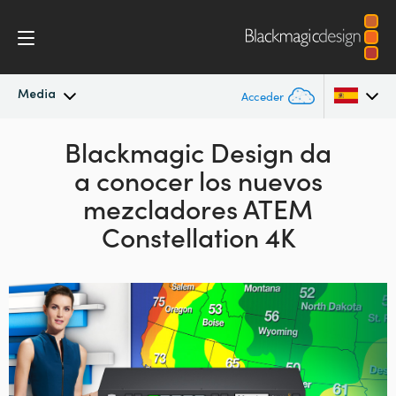
Media
Acceder
Novedades
Blackmagic Design da
Argentina
a conocer los
nuevos
Australia
Archivo
mezcladores ATEM
Austria
Constellation 4K
Imágenes
Brazil
Canada
China
Denmark