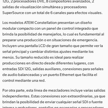
12G, 2 procesadores DVE, 8 compositores avanzados, 2
UAE
salidas de visualización simultánea y procesadores
SuperSource con un total de 6 canales para efectos visuales.
Ukraine
Los modelos ATEM Constellation presentan un diseño
United Kingdom
modular compacto con un panel de control integrado que
brinda la posibilidad de manejarlos, lo cual es fundamental al
United States
preparar una producción o en situaciones de emergencia.
Incluyen una pantalla LCD de gran tamaño que permite ver la
señal principal y cambiar distintos ajustes mediante los
menús. Su tamaño reducido es ideal para realizar
producciones en directo desde diferentes lugares, con
entradas SDI 12G, salidas auxiliares, conexiones para señales
de audio balanceadas y un puerto Ethernet que facilita el
control mediante una red.
Por otra parte, esta línea de mezcladores incluye varias salidas
independientes. Estas conexiones son extraordinarias, ya que
brindan la posibilidad de enviar cualquier señal SDI o fuente
interna a grabadores, pantallas en escenarios o procesadores