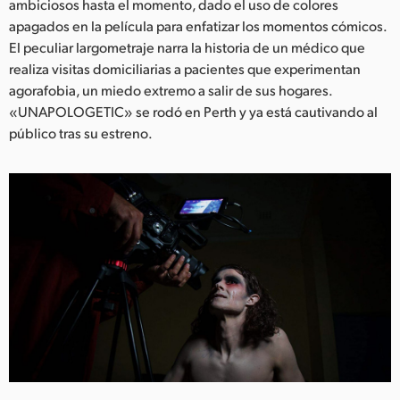
Netherlands
ambiciosos hasta el momento, dado el uso de colores
apagados en la película para enfatizar los momentos cómicos.
New Zealand
El peculiar largometraje narra la historia de un médico que
realiza visitas domiciliarias a pacientes que experimentan
Norway
agorafobia, un miedo extremo a salir de sus hogares.
«UNAPOLOGETIC» se rodó en Perth y ya está cautivando al
Poland
público tras su estreno.
Portugal
Singapore
South Africa
España
Sweden
Chinese Taipei
Turkey