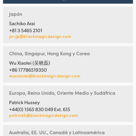
Japón
Sachiko Arai
+81 3 5465 2101
pr-jp@blackmagicdesign.com
China, Singapur, Hong Kong y Corea
Wu Xiaolei (吴晓磊)
+86 17786519350
wuxiaolei@blackmagicdesign.com
Europa, Reino Unido, Oriente Medio y Sudáfrica
Patrick Hussey
+44(0) 1565 830 049 Ext. 615
patrickh@blackmagicdesign.com
Australia, EE. UU., Canadá y Latinoamérica