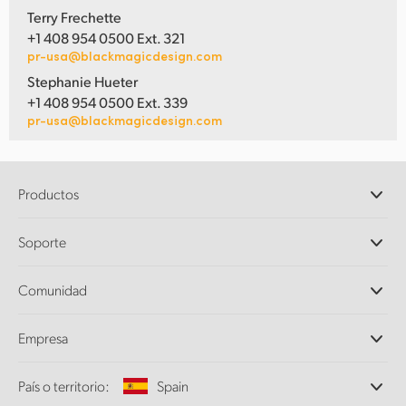
Terry Frechette
+1 408 954 0500 Ext. 321
pr-usa@blackmagicdesign.com
Stephanie Hueter
+1 408 954 0500 Ext. 339
pr-usa@blackmagicdesign.com
Productos
Cámaras profesionales
Soporte
DaVinci Resolve y Fusion
Mezcladores ATEM
Distribuidores
Comunidad
Ultimatte
Centro de soporte técnico
Grabadores digitales
Contáctanos
Comunidad Splice
Empresa
Captura y reproducción
Escáner Cintel
Oficinas
Conversión de formatos
País o territorio:
Spain
Perfil empresarial
Conversores profesionales