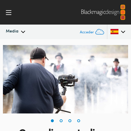
Media
Acceder
Novedades
Argentina
Australia
Archivo
Austria
Imágenes
Brazil
Canada
China
Denmark