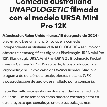
Comedia australiana
Finland
UNAPOLOGETIC
filmada
con el modelo URSA Mini
France
Pro 12K
Germany
Mánchester, Reino Unido - lunes, 19 de agosto de 2024 -
Hong Kong SAR, China
Blackmagic Design anunció hoy que la comedia
India
independiente australiana «UNAPOLOGETIC» se filmó con
cámaras cinematográficas digitales Blackmagic URSA Mini Pro
Italy
12K, Blackmagic URSA Mini Pro 4.6K G2 y Blackmagic Pocket
Cinema Camera 6K Pro. Por su parte, la posproducción del
Japan
largometraje se llevó a cabo en DaVinci Resolve Studio, el
programa de edición, etalonaje, efectos visuales (VFX)
Korea
y posproducción de audio desarrollado por la compañía.
Mexico
Peter Renzullo —cineasta con discapacidad visual radicado
en Perth— se desempeñó como director, escritor y actor en
Malaysia
este proyecto que constituye uno de sus trabajos más