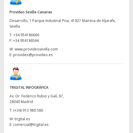
Provideo Sevilla-Canarias
Desarrollo, 1 Parque Industrial Pisa, 41927 Mairena de Aljarafe,
Sevilla
T:
+34 954186666
F:
+34 954186566
W:
www.provideosevilla.com
E:
provideo@provideo.es
TRIGITAL INFOGRÁFICA
Av. Dr. Federico Rubio y Galí, 67,
28040 Madrid
T:
(+34) 913 980 580
W:
trigital.es
E:
comercial@trigital.es