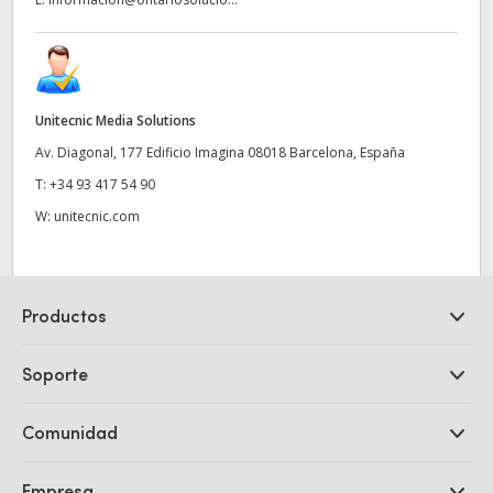
Unitecnic Media Solutions
Av. Diagonal, 177 Edificio Imagina 08018 Barcelona, España
T:
+34 93 417 54 90
W:
unitecnic.com
Productos
Cámaras profesionales
Soporte
DaVinci Resolve y Fusion
Mezcladores ATEM
Distribuidores
Comunidad
Ultimatte
Centro de soporte técnico
Grabadores digitales
Contáctanos
Comunidad Splice
Empresa
Captura y reproducción