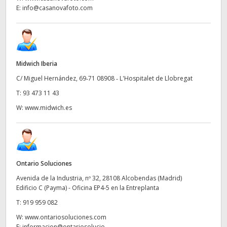
E:
info@casanovafoto.com
Midwich Iberia
C/ Miguel Hernández, 69‑71 08908 ‑ L'Hospitalet de Llobregat
T:
93 473 11 43
W:
www.midwich.es
Ontario Soluciones
Avenida de la Industria, nº 32, 28108 Alcobendas (Madrid)
Edificio C (Payma) - Oficina EP4-5 en la Entreplanta
T:
919 959 082
W:
www.ontariosoluciones.com
E:
informacion@ontariosolucio...