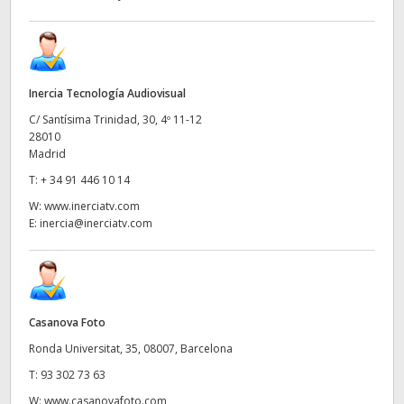
Inercia Tecnología Audiovisual
C/ Santísima Trinidad, 30, 4º 11-12
28010
Madrid
T:
+ 34 91 446 10 14
W:
www.inerciatv.com
E:
inercia@inerciatv.com
Casanova Foto
Ronda Universitat, 35, 08007, Barcelona
T:
93 302 73 63
W:
www.casanovafoto.com