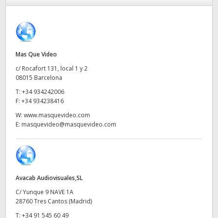
Finland
France
Germany
Mas Que Video
c/ Rocafort 131, local 1 y 2
Hong Kong SAR, China
08015 Barcelona
T:
+34 934242006
India
F:
+34 934238416
Italy
W:
www.masquevideo.com
E:
masquevideo@masquevideo.com
Japan
Korea
Mexico
Avacab Audiovisuales,SL
C/ Yunque 9 NAVE 1A
Malaysia
28760 Tres Cantos (Madrid)
T:
+34 91 545 60 49