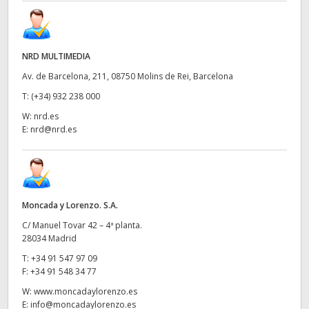
NRD MULTIMEDIA
Av. de Barcelona, 211, 08750 Molins de Rei, Barcelona
T:
(+34) 932 238 000
W:
nrd.es
E:
nrd@nrd.es
Moncada y Lorenzo. S.A.
C/ Manuel Tovar 42 – 4ª planta.
28034 Madrid
T:
+34 91 547 97 09
F:
+34 91 548 34 77
W:
www.moncadaylorenzo.es
E:
info@moncadaylorenzo.es