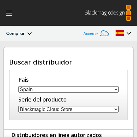
Comprar
Acceder
Blackmagic Cloud Backup
Argentina
Buscar distribuidor
Australia
Especificaciones
Austria
País
Brazil
Serie del producto
Canada
China
Denmark
Distribuidores en línea autorizados