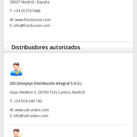
28037 Madrid - España
UAE
T:
+34 913757888
W:
www.fotoboom.com
Ukraine
E:
info@fotoboom.com
United Kingdom
Distribuidores autorizados
United States
SDI (Sinopsys Distribución Integral S.A.U.)
Isaac Newton 5. 28760 Tres Cantos, Madrid
T:
+34 918 049 182
W:
www.sdi-video.com
E:
info@sdi-video.com