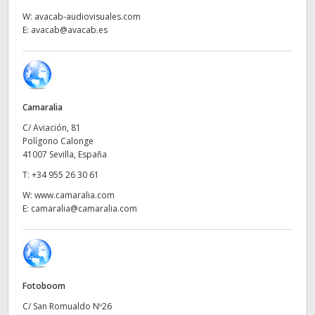
Netherlands
W:
avacab-audiovisuales.com
E:
avacab@avacab.es
New Zealand
Norway
Poland
Camaralia
Portugal
C/ Aviación, 81
Polígono Calonge
Singapore
41007 Sevilla, España
T:
+34 955 26 30 61
South Africa
W:
www.camaralia.com
E:
camaralia@camaralia.com
España
Sweden
Chinese Taipei
Fotoboom
Turkey
C/ San Romualdo Nº26