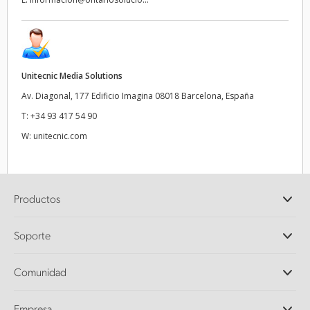
Unitecnic Media Solutions
Av. Diagonal, 177 Edificio Imagina 08018 Barcelona, España
T:
+34 93 417 54 90
W:
unitecnic.com
Productos
Cámaras profesionales
Soporte
DaVinci Resolve y Fusion
Mezcladores ATEM
Distribuidores
Comunidad
Ultimatte
Centro de soporte técnico
Grabadores digitales
Contáctanos
Comunidad Splice
Empresa
Captura y reproducción