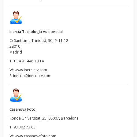
Inercia Tecnología Audiovisual
C/ Santísima Trinidad, 30, 4º 11-12
28010
Madrid
T:
+ 34 91 446 10 14
W:
www.inerciatv.com
E:
inercia@inerciatv.com
Casanova Foto
Ronda Universitat, 35, 08007, Barcelona
T:
93 302 73 63
W:
www.casanovafoto.com