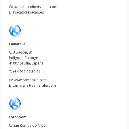
Netherlands
W:
avacab-audiovisuales.com
E:
avacab@avacab.es
New Zealand
Norway
Poland
Camaralia
Portugal
C/ Aviación, 81
Polígono Calonge
41007 Sevilla, España
Singapore
T:
+34 955 26 30 61
South Africa
W:
www.camaralia.com
E:
camaralia@camaralia.com
España
Sweden
Chinese Taipei
Fotoboom
C/ San Romualdo Nº26
Turkey