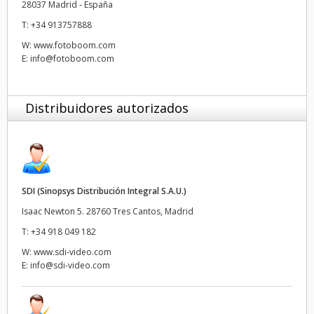
28037 Madrid - España
UAE
T:
+34 913757888
W:
www.fotoboom.com
Ukraine
E:
info@fotoboom.com
United Kingdom
Distribuidores autorizados
United States
SDI (Sinopsys Distribución Integral S.A.U.)
Isaac Newton 5. 28760 Tres Cantos, Madrid
T:
+34 918 049 182
W:
www.sdi-video.com
E:
info@sdi-video.com