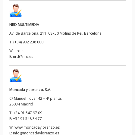
NRD MULTIMEDIA
Av. de Barcelona, 211, 08750 Molins de Rei, Barcelona
T:
(+34) 932 238 000
W:
nrd.es
E:
nrd@nrd.es
Moncada y Lorenzo. S.A.
C/ Manuel Tovar 42 – 4ª planta.
28034 Madrid
T:
+34 91 547 97 09
F:
+34 91 548 34 77
W:
www.moncadaylorenzo.es
E:
info@moncadaylorenzo.es