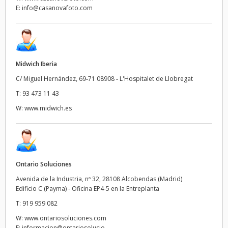
E:
info@casanovafoto.com
Midwich Iberia
C/ Miguel Hernández, 69‑71 08908 ‑ L'Hospitalet de Llobregat
T:
93 473 11 43
W:
www.midwich.es
Ontario Soluciones
Avenida de la Industria, nº 32, 28108 Alcobendas (Madrid)
Edificio C (Payma) - Oficina EP4-5 en la Entreplanta
T:
919 959 082
W:
www.ontariosoluciones.com
E:
informacion@ontariosolucio...