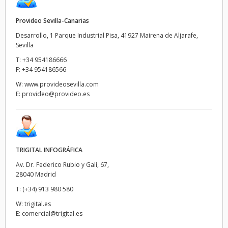
Provideo Sevilla-Canarias
Desarrollo, 1 Parque Industrial Pisa, 41927 Mairena de Aljarafe,
Sevilla
T:
+34 954186666
F:
+34 954186566
W:
www.provideosevilla.com
E:
provideo@provideo.es
TRIGITAL INFOGRÁFICA
Av. Dr. Federico Rubio y Galí, 67,
28040 Madrid
T:
(+34) 913 980 580
W:
trigital.es
E:
comercial@trigital.es